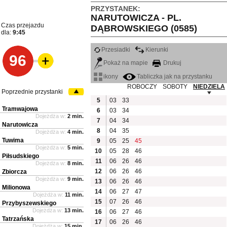
PRZYSTANEK:
NARUTOWICZA - PL.
Czas przejazdu
DĄBROWSKIEGO (0585)
dla:
9:45
Przesiadki
Kierunki
96
Pokaż na mapie
Drukuj
ikony
Tabliczka jak na przystanku
ROBOCZY
SOBOTY
NIEDZIELA
Poprzednie przystanki
5
03
33
Tramwajowa
6
03
34
Dojeżdża w:
2 min.
7
04
34
Narutowicza
8
04
35
Dojeżdża w:
4 min.
Tuwima
9
05
25
45
Dojeżdża w:
5 min.
10
05
28
46
Piłsudskiego
11
06
26
46
Dojeżdża w:
8 min.
12
06
26
46
Zbiorcza
Dojeżdża w:
9 min.
13
06
26
46
Milionowa
14
06
27
47
Dojeżdża w:
11 min.
15
07
26
46
Przybyszewskiego
Dojeżdża w:
13 min.
16
06
27
46
Tatrzańska
17
06
26
46
Dojeżdża w:
15 min.