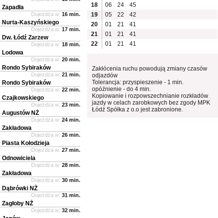
18
06
24
45
Zapadła
Dojeżdża w:
16 min.
19
05
22
42
Nurta-Kaszyńskiego
20
01
21
41
Dojeżdża w:
17 min.
21
01
21
41
Dw. Łódź Zarzew
22
01
21
41
Dojeżdża w:
18 min.
Lodowa
Dojeżdża w:
20 min.
Rondo Sybiraków
Zakłócenia ruchu powodują zmiany czasów
Dojeżdża w:
21 min.
odjazdów
Tolerancja: przyspieszenie - 1 min.
Rondo Sybiraków
opóźnienie - do 4 min.
Dojeżdża w:
22 min.
Kopiowanie i rozpowszechnianie rozkładów
Czajkowskiego
jazdy w celach zarobkowych bez zgody MPK
Dojeżdża w:
23 min.
Łódź Spółka z o.o jest zabronione.
Augustów NŻ
Dojeżdża w:
24 min.
Zakładowa
Dojeżdża w:
26 min.
Piasta Kołodzieja
Dojeżdża w:
27 min.
Odnowiciela
Dojeżdża w:
28 min.
Zakładowa
Dojeżdża w:
30 min.
Dąbrówki NŻ
Dojeżdża w:
31 min.
Zagłoby NŻ
Dojeżdża w:
32 min.