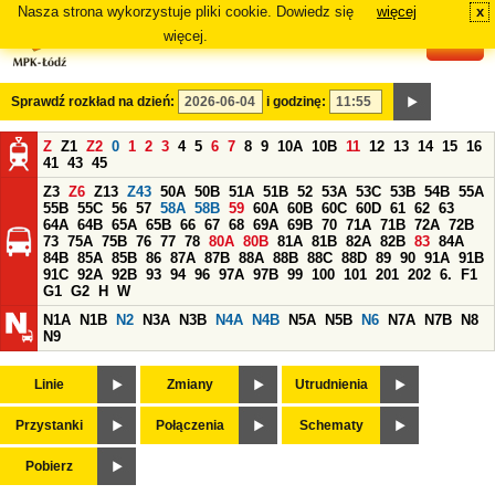
Nasza strona wykorzystuje pliki cookie. Dowiedz się
więcej
x
#
więcej.
Sprawdź rozkład na dzień:
i godzinę:
Z
Z1
Z2
0
1
2
3
4
5
6
7
8
9
10A
10B
11
12
13
14
15
16
41
43
45
Z3
Z6
Z13
Z43
50A
50B
51A
51B
52
53A
53C
53B
54B
55A
55B
55C
56
57
58A
58B
59
60A
60B
60C
60D
61
62
63
64A
64B
65A
65B
66
67
68
69A
69B
70
71A
71B
72A
72B
73
75A
75B
76
77
78
80A
80B
81A
81B
82A
82B
83
84A
84B
85A
85B
86
87A
87B
88A
88B
88C
88D
89
90
91A
91B
91C
92A
92B
93
94
96
97A
97B
99
100
101
201
202
6.
F1
G1
G2
H
W
N1A
N1B
N2
N3A
N3B
N4A
N4B
N5A
N5B
N6
N7A
N7B
N8
N9
Linie
Zmiany
Utrudnienia
Przystanki
Połączenia
Schematy
Pobierz