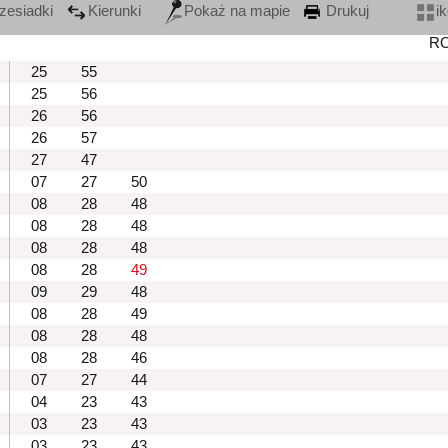
zesiadki
Kierunki
Pokaż na mapie
Drukuj
i
R
25
55
25
56
26
56
26
57
27
47
07
27
50
08
28
48
08
28
48
08
28
48
08
28
49
09
29
48
08
28
49
08
28
48
08
28
46
07
27
44
04
23
43
03
23
43
03
23
43