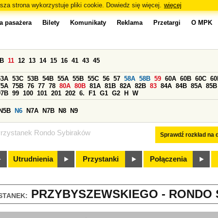
sza strona wykorzystuje pliki cookie. Dowiedz się więcej.
więcej
a pasażera
Bilety
Komunikaty
Reklama
Przetargi
O MPK
0B
11
12
13
14
15
16
41
43
45
53A
53C
53B
54B
55A
55B
55C
56
57
58A
58B
59
60A
60B
60C
60
75A
75B
76
77
78
80A
80B
81A
81B
82A
82B
83
84A
84B
85A
85B
97B
99
100
101
201
202
6.
F1
G1
G2
H
W
N5B
N6
N7A
N7B
N8
N9
rzystanek Rondo Sybiraków
Sprawdź rozkład na d
Utrudnienia
Przystanki
Połączenia
PRZYBYSZEWSKIEGO - RONDO S
STANEK: