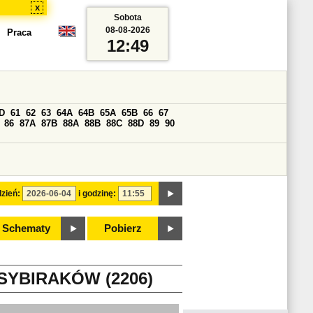
x
Sobota
08-08-2026
Praca
12:49
D
61
62
63
64A
64B
65A
65B
66
67
86
87A
87B
88A
88B
88C
88D
89
90
zień:
i godzinę:
Schematy
Pobierz
YBIRAKÓW (2206)