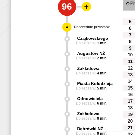
Pr
96
5
Poprzednie przystanki
6
7
Czajkowskiego
8
Dojeżdża w:
1 min.
9
Augustów NŻ
10
Dojeżdża w:
2 min.
11
12
Zakładowa
Dojeżdża w:
4 min.
13
14
Piasta Kołodzieja
15
Dojeżdża w:
5 min.
16
Odnowiciela
17
Dojeżdża w:
6 min.
18
Zakładowa
19
Dojeżdża w:
8 min.
20
21
Dąbrówki NŻ
Dojeżdża w:
9 min.
22