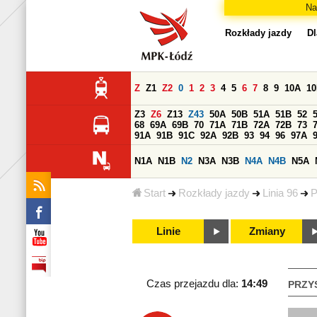
Na
Rozkłady jazdy
Dl
Z
Z1
Z2
0
1
2
3
4
5
6
7
8
9
10A
1
Z3
Z6
Z13
Z43
50A
50B
51A
51B
52
68
69A
69B
70
71A
71B
72A
72B
73
91A
91B
91C
92A
92B
93
94
96
97A
N1A
N1B
N2
N3A
N3B
N4A
N4B
N5A
Start
Rozkłady jazdy
Linia 96
P
Linie
Zmiany
Czas przejazdu dla:
14:49
PRZY