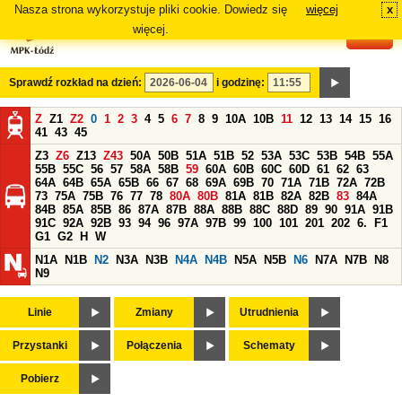
Nasza strona wykorzystuje pliki cookie. Dowiedz się
więcej
x
#
więcej.
Sprawdź rozkład na dzień:
i godzinę:
Z
Z1
Z2
0
1
2
3
4
5
6
7
8
9
10A
10B
11
12
13
14
15
16
41
43
45
Z3
Z6
Z13
Z43
50A
50B
51A
51B
52
53A
53C
53B
54B
55A
55B
55C
56
57
58A
58B
59
60A
60B
60C
60D
61
62
63
64A
64B
65A
65B
66
67
68
69A
69B
70
71A
71B
72A
72B
73
75A
75B
76
77
78
80A
80B
81A
81B
82A
82B
83
84A
84B
85A
85B
86
87A
87B
88A
88B
88C
88D
89
90
91A
91B
91C
92A
92B
93
94
96
97A
97B
99
100
101
201
202
6.
F1
G1
G2
H
W
N1A
N1B
N2
N3A
N3B
N4A
N4B
N5A
N5B
N6
N7A
N7B
N8
N9
Linie
Zmiany
Utrudnienia
Przystanki
Połączenia
Schematy
Pobierz