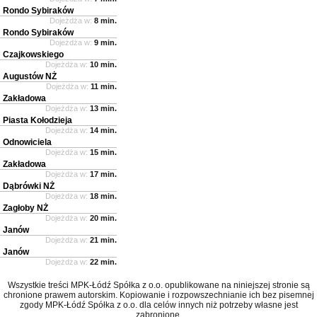
Rondo Sybiraków
Dojeżdża w:
8 min.
Rondo Sybiraków
Dojeżdża w:
9 min.
Czajkowskiego
Dojeżdża w:
10 min.
Augustów NŻ
Dojeżdża w:
11 min.
Zakładowa
Dojeżdża w:
13 min.
Piasta Kołodzieja
Dojeżdża w:
14 min.
Odnowiciela
Dojeżdża w:
15 min.
Zakładowa
Dojeżdża w:
17 min.
Dąbrówki NŻ
Dojeżdża w:
18 min.
Zagłoby NŻ
Dojeżdża w:
20 min.
Janów
Dojeżdża w:
21 min.
Janów
Dojeżdża w:
22 min.
Wszystkie treści MPK-Łódź Spółka z o.o. opublikowane na niniejszej stronie są
chronione prawem autorskim. Kopiowanie i rozpowszechnianie ich bez pisemnej
zgody MPK-Łódź Spółka z o.o. dla celów innych niż potrzeby własne jest
zabronione.