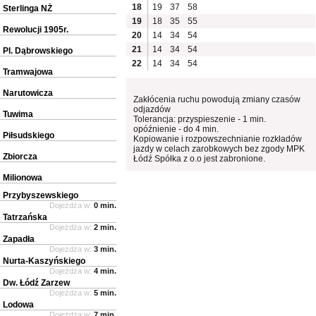
18
19
37
58
Sterlinga NŻ
19
18
35
55
Rewolucji 1905r.
20
14
34
54
21
14
34
54
Pl. Dąbrowskiego
22
14
34
54
Tramwajowa
Narutowicza
Zakłócenia ruchu powodują zmiany czasów
odjazdów
Tuwima
Tolerancja: przyspieszenie - 1 min.
opóźnienie - do 4 min.
Piłsudskiego
Kopiowanie i rozpowszechnianie rozkładów
jazdy w celach zarobkowych bez zgody MPK
Zbiorcza
Łódź Spółka z o.o jest zabronione.
Milionowa
Przybyszewskiego
Dojeżdża w:
0 min.
Tatrzańska
Dojeżdża w:
2 min.
Zapadła
Dojeżdża w:
3 min.
Nurta-Kaszyńskiego
Dojeżdża w:
4 min.
Dw. Łódź Zarzew
Dojeżdża w:
5 min.
Lodowa
Dojeżdża w:
7 min.