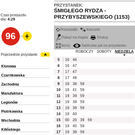
PRZYSTANEK:
ŚMIGŁEGO RYDZA -
Czas przejazdu
PRZYBYSZEWSKIEGO (1153)
dla:
4:29
Przesiadki
Kierunki
96
Pokaż na mapie
Drukuj
ikony
Tabliczka jak na przystanku
ROBOCZY
SOBOTY
NIEDZIELA
Poprzednie przystanki
5
16
46
6
16
47
Klonowa
7
17
47
Czarnkowska
8
17
48
9
18
38
58
Zachodnia
10
18
41
59
Manufaktura
11
19
39
59
12
19
39
59
Legionów
13
19
39
59
Piotrkowska
14
19
40
15
00
20
39
59
Wschodnia
16
19
40
59
Kilińskiego
17
19
39
59