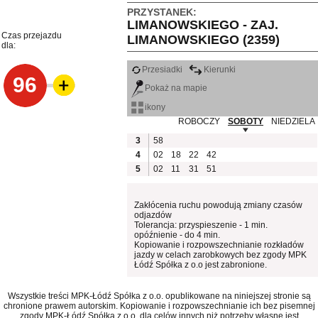
PRZYSTANEK:
LIMANOWSKIEGO - ZAJ.
Czas przejazdu
LIMANOWSKIEGO (2359)
dla:
Przesiadki
Kierunki
96
Pokaż na mapie
ikony
ROBOCZY
SOBOTY
NIEDZIELA
3
58
4
02
18
22
42
5
02
11
31
51
Zakłócenia ruchu powodują zmiany czasów
odjazdów
Tolerancja: przyspieszenie - 1 min.
opóźnienie - do 4 min.
Kopiowanie i rozpowszechnianie rozkładów
jazdy w celach zarobkowych bez zgody MPK
Łódź Spółka z o.o jest zabronione.
Wszystkie treści MPK-Łódź Spółka z o.o. opublikowane na niniejszej stronie są
chronione prawem autorskim. Kopiowanie i rozpowszechnianie ich bez pisemnej
zgody MPK-Łódź Spółka z o.o. dla celów innych niż potrzeby własne jest