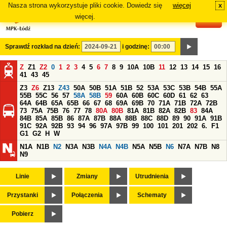
Nasza strona wykorzystuje pliki cookie. Dowiedz się
więcej
x
#
więcej.
Sprawdź rozkład na dzień:
i godzinę:
Z
Z1
Z2
0
1
2
3
4
5
6
7
8
9
10A
10B
11
12
13
14
15
16
41
43
45
Z3
Z6
Z13
Z43
50A
50B
51A
51B
52
53A
53C
53B
54B
55A
55B
55C
56
57
58A
58B
59
60A
60B
60C
60D
61
62
63
64A
64B
65A
65B
66
67
68
69A
69B
70
71A
71B
72A
72B
73
75A
75B
76
77
78
80A
80B
81A
81B
82A
82B
83
84A
84B
85A
85B
86
87A
87B
88A
88B
88C
88D
89
90
91A
91B
91C
92A
92B
93
94
96
97A
97B
99
100
101
201
202
6.
F1
G1
G2
H
W
N1A
N1B
N2
N3A
N3B
N4A
N4B
N5A
N5B
N6
N7A
N7B
N8
N9
Linie
Zmiany
Utrudnienia
Przystanki
Połączenia
Schematy
Pobierz