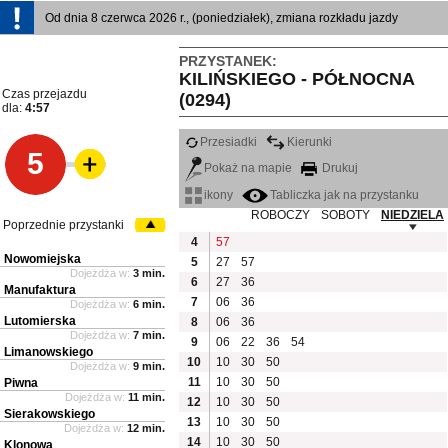
Od dnia 8 czerwca 2026 r., (poniedziałek), zmiana rozkładu jazdy
PRZYSTANEK:
KILIŃSKIEGO - PÓŁNOCNA
Czas przejazdu
(0294)
dla:
4:57
Przesiadki
Kierunki
5
Pokaż na mapie
Drukuj
ikony
Tabliczka jak na przystanku
ROBOCZY
SOBOTY
NIEDZIELA
Poprzednie przystanki
4
57
Nowomiejska
5
27
57
Dojeżdża w:
3 min.
6
27
36
Manufaktura
7
06
36
Dojeżdża w:
6 min.
Lutomierska
8
06
36
Dojeżdża w:
7 min.
9
06
22
36
54
Limanowskiego
10
10
30
50
Dojeżdża w:
9 min.
11
10
30
50
Piwna
Dojeżdża w:
11 min.
12
10
30
50
Sierakowskiego
13
10
30
50
Dojeżdża w:
12 min.
14
10
30
50
Klonowa