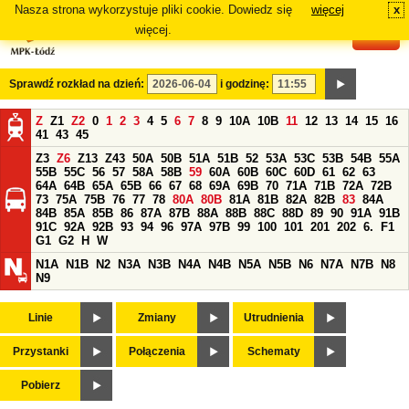
Nasza strona wykorzystuje pliki cookie. Dowiedz się
więcej
x
#
więcej.
Sprawdź rozkład na dzień:
i godzinę:
Z
Z1
Z2
0
1
2
3
4
5
6
7
8
9
10A
10B
11
12
13
14
15
16
41
43
45
Z3
Z6
Z13
Z43
50A
50B
51A
51B
52
53A
53C
53B
54B
55A
55B
55C
56
57
58A
58B
59
60A
60B
60C
60D
61
62
63
64A
64B
65A
65B
66
67
68
69A
69B
70
71A
71B
72A
72B
73
75A
75B
76
77
78
80A
80B
81A
81B
82A
82B
83
84A
84B
85A
85B
86
87A
87B
88A
88B
88C
88D
89
90
91A
91B
91C
92A
92B
93
94
96
97A
97B
99
100
101
201
202
6.
F1
G1
G2
H
W
N1A
N1B
N2
N3A
N3B
N4A
N4B
N5A
N5B
N6
N7A
N7B
N8
N9
Linie
Zmiany
Utrudnienia
Przystanki
Połączenia
Schematy
Pobierz