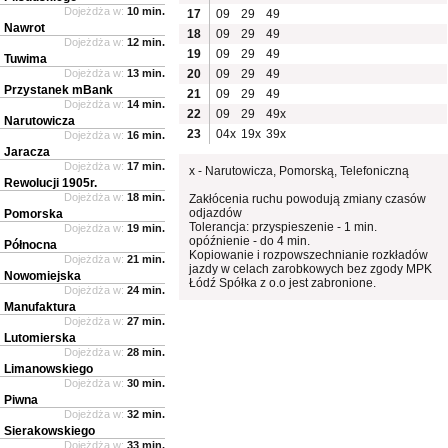
Dojeżdża w:
10 min.
17
09
29
49
Nawrot
18
09
29
49
Dojeżdża w:
12 min.
19
09
29
49
Tuwima
Dojeżdża w:
13 min.
20
09
29
49
Przystanek mBank
21
09
29
49
Dojeżdża w:
14 min.
22
09
29
49x
Narutowicza
23
04x
19x
39x
Dojeżdża w:
16 min.
Jaracza
Dojeżdża w:
17 min.
x - Narutowicza, Pomorską, Telefoniczną
Rewolucji 1905r.
Dojeżdża w:
18 min.
Zakłócenia ruchu powodują zmiany czasów
odjazdów
Pomorska
Tolerancja: przyspieszenie - 1 min.
Dojeżdża w:
19 min.
opóźnienie - do 4 min.
Północna
Kopiowanie i rozpowszechnianie rozkładów
Dojeżdża w:
21 min.
jazdy w celach zarobkowych bez zgody MPK
Nowomiejska
Łódź Spółka z o.o jest zabronione.
Dojeżdża w:
24 min.
Manufaktura
Dojeżdża w:
27 min.
Lutomierska
Dojeżdża w:
28 min.
Limanowskiego
Dojeżdża w:
30 min.
Piwna
Dojeżdża w:
32 min.
Sierakowskiego
Dojeżdża w:
33 min.