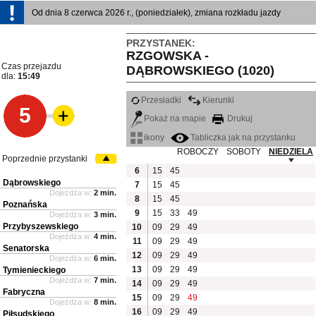
Od dnia 8 czerwca 2026 r., (poniedziałek), zmiana rozkładu jazdy
PRZYSTANEK:
RZGOWSKA -
Czas przejazdu
DĄBROWSKIEGO (1020)
dla:
15:49
Przesiadki
Kierunki
5
Pokaż na mapie
Drukuj
ikony
Tabliczka jak na przystanku
ROBOCZY
SOBOTY
NIEDZIELA
Poprzednie przystanki
6
15
45
Dąbrowskiego
7
15
45
Dojeżdża w:
2 min.
8
15
45
Poznańska
9
15
33
49
Dojeżdża w:
3 min.
Przybyszewskiego
10
09
29
49
Dojeżdża w:
4 min.
11
09
29
49
Senatorska
12
09
29
49
Dojeżdża w:
6 min.
13
09
29
49
Tymienieckiego
Dojeżdża w:
7 min.
14
09
29
49
Fabryczna
15
09
29
49
Dojeżdża w:
8 min.
16
09
29
49
Piłsudskiego