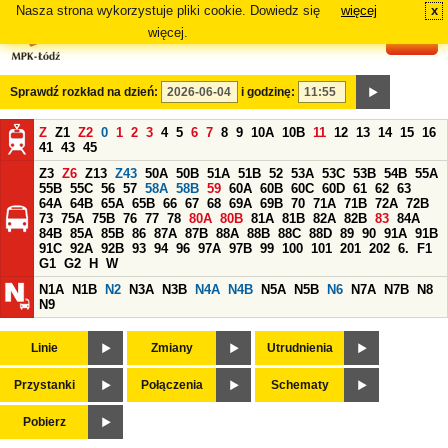
Nasza strona wykorzystuje pliki cookie. Dowiedz się
więcej
x
#
więcej.
Sprawdź rozkład na dzień:
i godzinę:
Z
Z1
Z2
0
1
2
3
4
5
6
7
8
9
10A
10B
11
12
13
14
15
16
41
43
45
Z3
Z6
Z13
Z43
50A
50B
51A
51B
52
53A
53C
53B
54B
55A
55B
55C
56
57
58A
58B
59
60A
60B
60C
60D
61
62
63
64A
64B
65A
65B
66
67
68
69A
69B
70
71A
71B
72A
72B
73
75A
75B
76
77
78
80A
80B
81A
81B
82A
82B
83
84A
84B
85A
85B
86
87A
87B
88A
88B
88C
88D
89
90
91A
91B
91C
92A
92B
93
94
96
97A
97B
99
100
101
201
202
6.
F1
G1
G2
H
W
N1A
N1B
N2
N3A
N3B
N4A
N4B
N5A
N5B
N6
N7A
N7B
N8
N9
Linie
Zmiany
Utrudnienia
Przystanki
Połączenia
Schematy
Pobierz