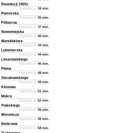
Rewolucji 1905r.
Dojeżdża w:
34 min.
Pomorska
Dojeżdża w:
35 min.
Północna
Dojeżdża w:
37 min.
Nowomiejska
Dojeżdża w:
40 min.
Manufaktura
Dojeżdża w:
43 min.
Lutomierska
Dojeżdża w:
44 min.
Limanowskiego
Dojeżdża w:
46 min.
Piwna
Dojeżdża w:
48 min.
Sierakowskiego
Dojeżdża w:
49 min.
Klonowa
Dojeżdża w:
51 min.
Mokra
Dojeżdża w:
52 min.
Pułaskiego
Dojeżdża w:
55 min.
Woronicza
Dojeżdża w:
56 min.
Bielicowa
Dojeżdża w:
58 min.
Traktorowa