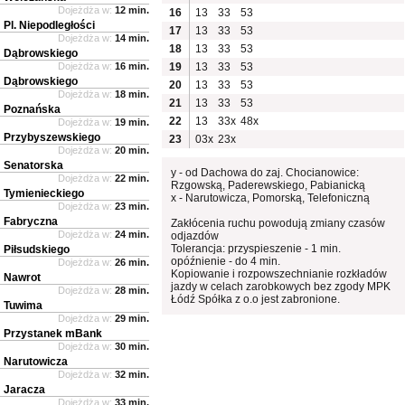
Dojeżdża w:
12 min.
16
13
33
53
Pl. Niepodległości
17
13
33
53
Dojeżdża w:
14 min.
18
13
33
53
Dąbrowskiego
Dojeżdża w:
16 min.
19
13
33
53
Dąbrowskiego
20
13
33
53
Dojeżdża w:
18 min.
21
13
33
53
Poznańska
22
13
33x
48x
Dojeżdża w:
19 min.
Przybyszewskiego
23
03x
23x
Dojeżdża w:
20 min.
Senatorska
y - od Dachowa do zaj. Chocianowice:
Dojeżdża w:
22 min.
Rzgowską, Paderewskiego, Pabianicką
Tymienieckiego
x - Narutowicza, Pomorską, Telefoniczną
Dojeżdża w:
23 min.
Fabryczna
Zakłócenia ruchu powodują zmiany czasów
Dojeżdża w:
24 min.
odjazdów
Tolerancja: przyspieszenie - 1 min.
Piłsudskiego
opóźnienie - do 4 min.
Dojeżdża w:
26 min.
Kopiowanie i rozpowszechnianie rozkładów
Nawrot
jazdy w celach zarobkowych bez zgody MPK
Dojeżdża w:
28 min.
Łódź Spółka z o.o jest zabronione.
Tuwima
Dojeżdża w:
29 min.
Przystanek mBank
Dojeżdża w:
30 min.
Narutowicza
Dojeżdża w:
32 min.
Jaracza
Dojeżdża w:
33 min.