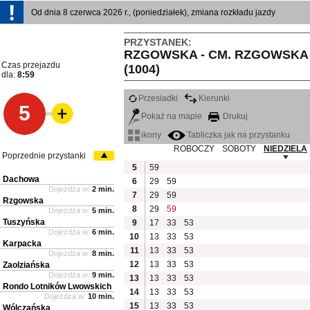
Od dnia 8 czerwca 2026 r., (poniedziałek), zmiana rozkładu jazdy
PRZYSTANEK:
RZGOWSKA - CM. RZGOWSKA
Czas przejazdu
(1004)
dla:
8:59
Przesiadki
Kierunki
5
Pokaż na mapie
Drukuj
ikony
Tabliczka jak na przystanku
ROBOCZY
SOBOTY
NIEDZIELA
Poprzednie przystanki
5
59
Dachowa
6
29
59
Dojeżdża w:
2 min.
7
29
59
Rzgowska
8
29
59
Dojeżdża w:
5 min.
Tuszyńska
9
17
33
53
Dojeżdża w:
6 min.
10
13
33
53
Karpacka
11
13
33
53
Dojeżdża w:
8 min.
12
13
33
53
Zaolziańska
Dojeżdża w:
9 min.
13
13
33
53
Rondo Lotników Lwowskich
14
13
33
53
Dojeżdża w:
10 min.
15
13
33
53
Wólczańska