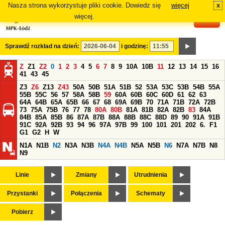
Nasza strona wykorzystuje pliki cookie. Dowiedz się
więcej
x
#
więcej.
Sprawdź rozkład na dzień:
i godzinę:
Z
Z1
Z2
0
1
2
3
4
5
6
7
8
9
10A
10B
11
12
13
14
15
16
41
43
45
Z3
Z6
Z13
Z43
50A
50B
51A
51B
52
53A
53C
53B
54B
55A
55B
55C
56
57
58A
58B
59
60A
60B
60C
60D
61
62
63
64A
64B
65A
65B
66
67
68
69A
69B
70
71A
71B
72A
72B
73
75A
75B
76
77
78
80A
80B
81A
81B
82A
82B
83
84A
84B
85A
85B
86
87A
87B
88A
88B
88C
88D
89
90
91A
91B
91C
92A
92B
93
94
96
97A
97B
99
100
101
201
202
6.
F1
G1
G2
H
W
N1A
N1B
N2
N3A
N3B
N4A
N4B
N5A
N5B
N6
N7A
N7B
N8
N9
Linie
Zmiany
Utrudnienia
Przystanki
Połączenia
Schematy
Pobierz