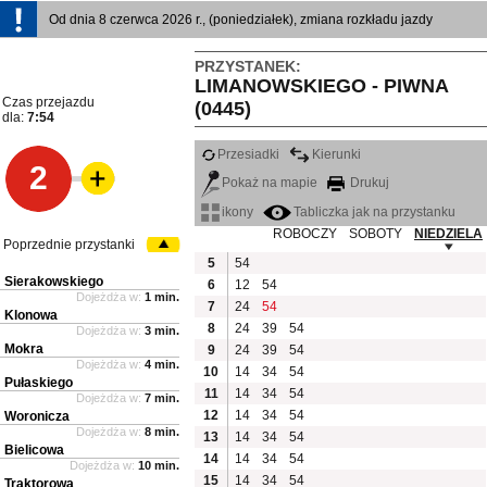
Od dnia 8 czerwca 2026 r., (poniedziałek), zmiana rozkładu jazdy
PRZYSTANEK:
LIMANOWSKIEGO - PIWNA
Czas przejazdu
(0445)
dla:
7:54
Przesiadki
Kierunki
2
Pokaż na mapie
Drukuj
ikony
Tabliczka jak na przystanku
ROBOCZY
SOBOTY
NIEDZIELA
Poprzednie przystanki
5
54
Sierakowskiego
6
12
54
Dojeżdża w:
1 min.
7
24
54
Klonowa
8
24
39
54
Dojeżdża w:
3 min.
Mokra
9
24
39
54
Dojeżdża w:
4 min.
10
14
34
54
Pułaskiego
11
14
34
54
Dojeżdża w:
7 min.
12
14
34
54
Woronicza
Dojeżdża w:
8 min.
13
14
34
54
Bielicowa
14
14
34
54
Dojeżdża w:
10 min.
15
14
34
54
Traktorowa