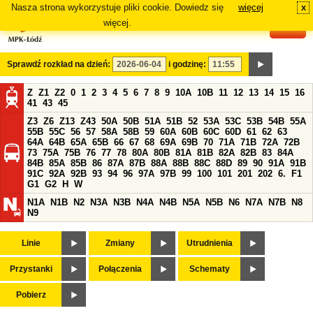
Nasza strona wykorzystuje pliki cookie. Dowiedz się
więcej
x
#
więcej.
Sprawdź rozkład na dzień:
i godzinę:
Z
Z1
Z2
0
1
2
3
4
5
6
7
8
9
10A
10B
11
12
13
14
15
16
41
43
45
Z3
Z6
Z13
Z43
50A
50B
51A
51B
52
53A
53C
53B
54B
55A
55B
55C
56
57
58A
58B
59
60A
60B
60C
60D
61
62
63
64A
64B
65A
65B
66
67
68
69A
69B
70
71A
71B
72A
72B
73
75A
75B
76
77
78
80A
80B
81A
81B
82A
82B
83
84A
84B
85A
85B
86
87A
87B
88A
88B
88C
88D
89
90
91A
91B
91C
92A
92B
93
94
96
97A
97B
99
100
101
201
202
6.
F1
G1
G2
H
W
N1A
N1B
N2
N3A
N3B
N4A
N4B
N5A
N5B
N6
N7A
N7B
N8
N9
Linie
Zmiany
Utrudnienia
Przystanki
Połączenia
Schematy
Pobierz