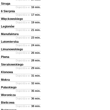
Struga
Dojeżdża w:
16 min.
6 Sierpnia
Dojeżdża w:
17 min.
Więckowskiego
Dojeżdża w:
19 min.
Legionów
Dojeżdża w:
21 min.
Manufaktura
Dojeżdża w:
23 min.
Lutomierska
Dojeżdża w:
24 min.
Limanowskiego
Dojeżdża w:
26 min.
Piwna
Dojeżdża w:
28 min.
Sierakowskiego
Dojeżdża w:
29 min.
Klonowa
Dojeżdża w:
31 min.
Mokra
Dojeżdża w:
32 min.
Pułaskiego
Dojeżdża w:
35 min.
Woronicza
Dojeżdża w:
36 min.
Bielicowa
Dojeżdża w:
38 min.