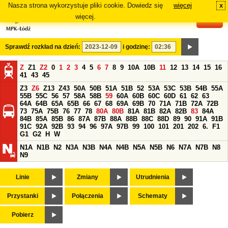
Nasza strona wykorzystuje pliki cookie. Dowiedz się
więcej
x
#
więcej.
Sprawdź rozkład na dzień:
i godzinę:
Z
Z1
Z2
0
1
2
3
4
5
6
7
8
9
10A
10B
11
12
13
14
15
16
41
43
45
Z3
Z6
Z13
Z43
50A
50B
51A
51B
52
53A
53C
53B
54B
55A
55B
55C
56
57
58A
58B
59
60A
60B
60C
60D
61
62
63
64A
64B
65A
65B
66
67
68
69A
69B
70
71A
71B
72A
72B
73
75A
75B
76
77
78
80A
80B
81A
81B
82A
82B
83
84A
84B
85A
85B
86
87A
87B
88A
88B
88C
88D
89
90
91A
91B
91C
92A
92B
93
94
96
97A
97B
99
100
101
201
202
6.
F1
G1
G2
H
W
N1A
N1B
N2
N3A
N3B
N4A
N4B
N5A
N5B
N6
N7A
N7B
N8
N9
Linie
Zmiany
Utrudnienia
Przystanki
Połączenia
Schematy
Pobierz