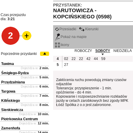
PRZYSTANEK:
NARUTOWICZA -
Czas przejazdu
KOPCIŃSKIEGO (0598)
dla:
3:21
Przesiadki
Kierunki
2
Pokaż na mapie
ikony
ROBOCZY
SOBOTY
NIEDZIELA
Poprzednie przystanki
4
02
22
22
42
44
59
Tuwima
5
27
Dojeżdża w:
2 min.
Śmigłego-Rydza
Dojeżdża w:
5 min.
Zakłócenia ruchu powodują zmiany czasów
Przędzalniana
odjazdów
Dojeżdża w:
6 min.
Tolerancja: przyspieszenie - 1 min.
Targowa
opóźnienie - do 4 min.
Dojeżdża w:
7 min.
Kopiowanie i rozpowszechnianie rozkładów
Kilińskiego
jazdy w celach zarobkowych bez zgody MPK
Łódź Spółka z o.o jest zabronione.
Dojeżdża w:
8 min.
Sienkiewicza
Dojeżdża w:
10 min.
Piotrkowska Centrum
Dojeżdża w:
12 min.
Zamenhofa
Dojeżdża w:
14 min.