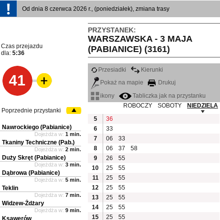
Od dnia 8 czerwca 2026 r., (poniedziałek), zmiana trasy
PRZYSTANEK:
WARSZAWSKA - 3 MAJA
Czas przejazdu
(PABIANICE) (3161)
dla:
5:36
Przesiadki
Kierunki
41
Pokaż na mapie
Drukuj
ikony
Tabliczka jak na przystanku
ROBOCZY
SOBOTY
NIEDZIELA
Poprzednie przystanki
5
36
Nawrockiego (Pabianice)
6
33
Dojeżdża w:
1 min.
7
06
33
Tkaniny Techniczne (Pab.)
8
06
37
58
Dojeżdża w:
2 min.
Duży Skręt (Pabianice)
9
26
55
Dojeżdża w:
3 min.
10
25
55
Dąbrowa (Pabianice)
11
25
55
Dojeżdża w:
5 min.
12
25
55
Teklin
Dojeżdża w:
7 min.
13
25
55
Widzew-Żdżary
14
25
55
Dojeżdża w:
9 min.
15
25
55
Ksawerów