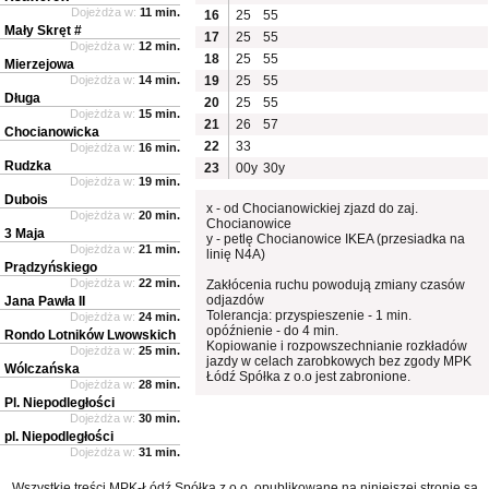
Dojeżdża w:
11 min.
16
25
55
Mały Skręt #
17
25
55
Dojeżdża w:
12 min.
18
25
55
Mierzejowa
Dojeżdża w:
14 min.
19
25
55
Długa
20
25
55
Dojeżdża w:
15 min.
21
26
57
Chocianowicka
22
33
Dojeżdża w:
16 min.
Rudzka
23
00y
30y
Dojeżdża w:
19 min.
Dubois
x - od Chocianowickiej zjazd do zaj.
Dojeżdża w:
20 min.
Chocianowice
3 Maja
y - petlę Chocianowice IKEA (przesiadka na
Dojeżdża w:
21 min.
linię N4A)
Prądzyńskiego
Dojeżdża w:
22 min.
Zakłócenia ruchu powodują zmiany czasów
odjazdów
Jana Pawła II
Tolerancja: przyspieszenie - 1 min.
Dojeżdża w:
24 min.
opóźnienie - do 4 min.
Rondo Lotników Lwowskich
Kopiowanie i rozpowszechnianie rozkładów
Dojeżdża w:
25 min.
jazdy w celach zarobkowych bez zgody MPK
Wólczańska
Łódź Spółka z o.o jest zabronione.
Dojeżdża w:
28 min.
Pl. Niepodległości
Dojeżdża w:
30 min.
pl. Niepodległości
Dojeżdża w:
31 min.
Wszystkie treści MPK-Łódź Spółka z o.o. opublikowane na niniejszej stronie są