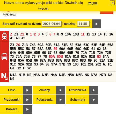
Nasza strona wykorzystuje pliki cookie. Dowiedz się
więcej
x
#
więcej.
Sprawdź rozkład na dzień:
i godzinę:
Z
Z1
Z2
0
1
2
3
4
5
6
7
8
9
10A
10B
11
12
13
14
15
16
41
43
45
Z3
Z6
Z13
Z43
50A
50B
51A
51B
52
53A
53C
53B
54B
55A
55B
55C
56
57
58A
58B
59
60A
60B
60C
60D
61
62
63
64A
64B
65A
65B
66
67
68
69A
69B
70
71A
71B
72A
72B
73
75A
75B
76
77
78
80A
80B
81A
81B
82A
82B
83
84A
84B
85A
85B
86
87A
87B
88A
88B
88C
88D
89
90
91A
91B
91C
92A
92B
93
94
96
97A
97B
99
100
101
201
202
6.
F1
G1
G2
H
W
N1A
N1B
N2
N3A
N3B
N4A
N4B
N5A
N5B
N6
N7A
N7B
N8
N9
Linie
Zmiany
Utrudnienia
Przystanki
Połączenia
Schematy
Pobierz