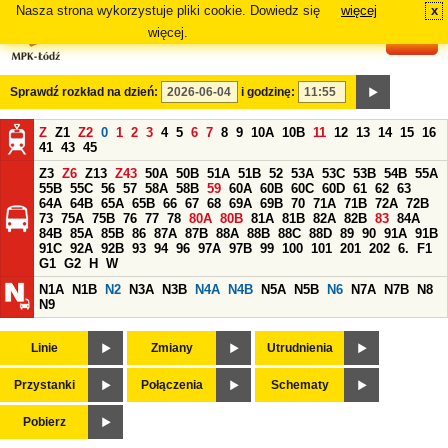
Nasza strona wykorzystuje pliki cookie. Dowiedz się
więcej
x
#
więcej.
Sprawdź rozkład na dzień:
i godzinę:
Z
Z1
Z2
0
1
2
3
4
5
6
7
8
9
10A
10B
11
12
13
14
15
16
41
43
45
Z3
Z6
Z13
Z43
50A
50B
51A
51B
52
53A
53C
53B
54B
55A
55B
55C
56
57
58A
58B
59
60A
60B
60C
60D
61
62
63
64A
64B
65A
65B
66
67
68
69A
69B
70
71A
71B
72A
72B
73
75A
75B
76
77
78
80A
80B
81A
81B
82A
82B
83
84A
84B
85A
85B
86
87A
87B
88A
88B
88C
88D
89
90
91A
91B
91C
92A
92B
93
94
96
97A
97B
99
100
101
201
202
6.
F1
G1
G2
H
W
N1A
N1B
N2
N3A
N3B
N4A
N4B
N5A
N5B
N6
N7A
N7B
N8
N9
Linie
Zmiany
Utrudnienia
Przystanki
Połączenia
Schematy
Pobierz