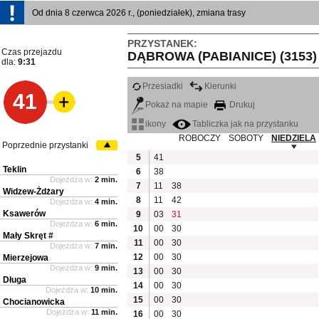
Od dnia 8 czerwca 2026 r., (poniedziałek), zmiana trasy
PRZYSTANEK:
Czas przejazdu
DĄBROWA (PABIANICE) (3153)
dla:
9:31
Przesiadki
Kierunki
41
Pokaż na mapie
Drukuj
ikony
Tabliczka jak na przystanku
ROBOCZY
SOBOTY
NIEDZIELA
Poprzednie przystanki
5
41
Teklin
6
38
Dojeżdża w:
2 min.
7
11
38
Widzew-Żdżary
8
11
42
Dojeżdża w:
4 min.
Ksawerów
9
03
31
Dojeżdża w:
6 min.
10
00
30
Mały Skręt #
11
00
30
Dojeżdża w:
7 min.
12
00
30
Mierzejowa
Dojeżdża w:
9 min.
13
00
30
Długa
14
00
30
Dojeżdża w:
10 min.
15
00
30
Chocianowicka
Dojeżdża w:
11 min.
16
00
30