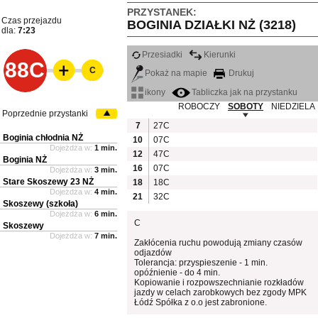
PRZYSTANEK:
Czas przejazdu
BOGINIA DZIAŁKI NŻ (3218)
dla:
7:23
Przesiadki
Kierunki
88C
C
Pokaż na mapie
Drukuj
ikony
Tabliczka jak na przystanku
ROBOCZY
SOBOTY
NIEDZIELA
Poprzednie przystanki
7
27C
Boginia chłodnia NŻ
10
07C
Dojeżdża w:
1 min.
12
47C
Boginia NŻ
16
07C
Dojeżdża w:
3 min.
Stare Skoszewy 23 NŻ
18
18C
Dojeżdża w:
4 min.
21
32C
Skoszewy (szkoła)
Dojeżdża w:
6 min.
C
Skoszewy
Dojeżdża w:
7 min.
Zakłócenia ruchu powodują zmiany czasów
odjazdów
Tolerancja: przyspieszenie - 1 min.
opóźnienie - do 4 min.
Kopiowanie i rozpowszechnianie rozkładów
jazdy w celach zarobkowych bez zgody MPK
Łódź Spółka z o.o jest zabronione.