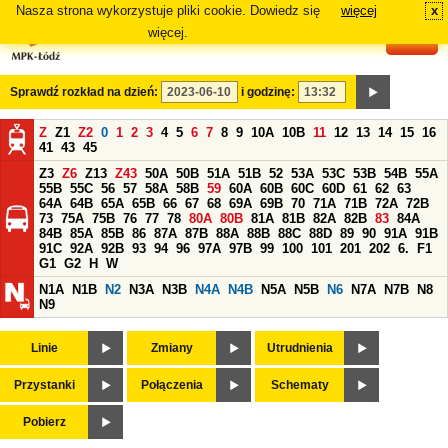
Nasza strona wykorzystuje pliki cookie. Dowiedz się
więcej
x
#
więcej.
Sprawdź rozkład na dzień:
i godzinę:
Z
Z1
Z2
0
1
2
3
4
5
6
7
8
9
10A
10B
11
12
13
14
15
16
41
43
45
Z3
Z6
Z13
Z43
50A
50B
51A
51B
52
53A
53C
53B
54B
55A
55B
55C
56
57
58A
58B
59
60A
60B
60C
60D
61
62
63
64A
64B
65A
65B
66
67
68
69A
69B
70
71A
71B
72A
72B
73
75A
75B
76
77
78
80A
80B
81A
81B
82A
82B
83
84A
84B
85A
85B
86
87A
87B
88A
88B
88C
88D
89
90
91A
91B
91C
92A
92B
93
94
96
97A
97B
99
100
101
201
202
6.
F1
G1
G2
H
W
N1A
N1B
N2
N3A
N3B
N4A
N4B
N5A
N5B
N6
N7A
N7B
N8
N9
Linie
Zmiany
Utrudnienia
Przystanki
Połączenia
Schematy
Pobierz