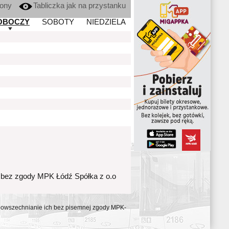
kony
Tabliczka jak na przystanku
OBOCZY
SOBOTY
NIEDZIELA
 bez zgody MPK Łódź Spółka z o.o
ozpowszechnianie ich bez pisemnej zgody MPK-