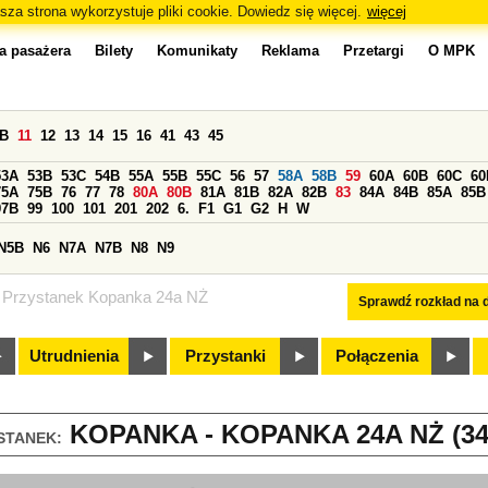
sza strona wykorzystuje pliki cookie. Dowiedz się więcej.
więcej
a pasażera
Bilety
Komunikaty
Reklama
Przetargi
O MPK
0B
11
12
13
14
15
16
41
43
45
53A
53B
53C
54B
55A
55B
55C
56
57
58A
58B
59
60A
60B
60C
60
75A
75B
76
77
78
80A
80B
81A
81B
82A
82B
83
84A
84B
85A
85B
97B
99
100
101
201
202
6.
F1
G1
G2
H
W
N5B
N6
N7A
N7B
N8
N9
Przystanek Kopanka 24a NŻ
Sprawdź rozkład na d
Utrudnienia
Przystanki
Połączenia
KOPANKA - KOPANKA 24A NŻ (34
STANEK: