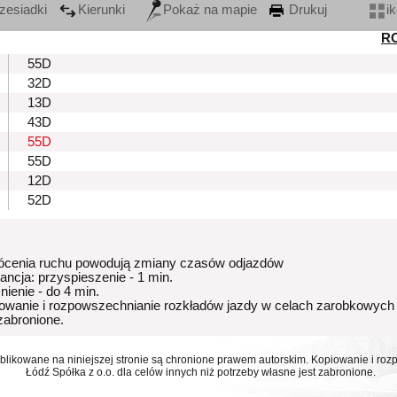
zesiadki
Kierunki
Pokaż na mapie
Drukuj
i
R
55D
32D
13D
43D
55D
55D
12D
52D
ócenia ruchu powodują zmiany czasów odjazdów
rancja: przyspieszenie - 1 min.
nienie - do 4 min.
owanie i rozpowszechnianie rozkładów jazdy w celach zarobkowych
 zabronione.
ublikowane na niniejszej stronie są chronione prawem autorskim. Kopiowanie i r
Łódź Spółka z o.o. dla celów innych niż potrzeby własne jest zabronione.