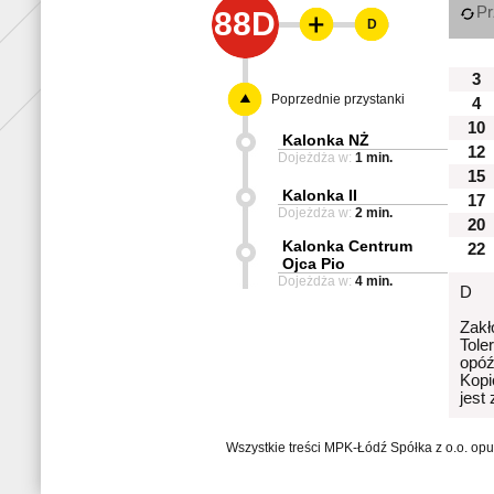
Pr
88D
D
3
Poprzednie przystanki
4
10
Kalonka NŻ
12
Dojeżdża w:
1 min.
15
Kalonka II
17
Dojeżdża w:
2 min.
20
Kalonka Centrum
22
Ojca Pio
Dojeżdża w:
4 min.
D
Zakł
Tole
opóź
Kopi
jest
Wszystkie treści MPK-Łódź Spółka z o.o. op