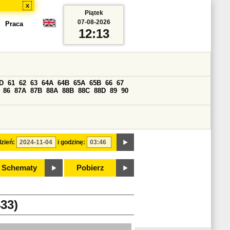
x
Piątek
07-08-2026
Praca
12:13
D
61
62
63
64A
64B
65A
65B
66
67
86
87A
87B
88A
88B
88C
88D
89
90
zień:
i godzinę:
Schematy
Pobierz
33)