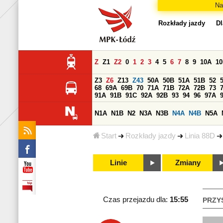
Na
Rozkłady jazdy
Dl
Z
Z1
Z2
0
1
2
3
4
5
6
7
8
9
10A
1
Z3
Z6
Z13
Z43
50A
50B
51A
51B
52
68
69A
69B
70
71A
71B
72A
72B
73
91A
91B
91C
92A
92B
93
94
96
97A
N1A
N1B
N2
N3A
N3B
N4A
N4B
N5A
Start
Rozkłady jazdy
Linia 88D
Linie
Zmiany
Czas przejazdu dla:
15:55
PRZY