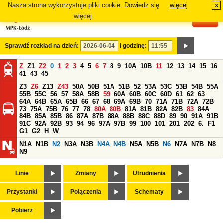
Nasza strona wykorzystuje pliki cookie. Dowiedz się
więcej
x
#
więcej.
Sprawdź rozkład na dzień:
i godzinę:
Z
Z1
Z2
0
1
2
3
4
5
6
7
8
9
10A
10B
11
12
13
14
15
16
41
43
45
Z3
Z6
Z13
Z43
50A
50B
51A
51B
52
53A
53C
53B
54B
55A
55B
55C
56
57
58A
58B
59
60A
60B
60C
60D
61
62
63
64A
64B
65A
65B
66
67
68
69A
69B
70
71A
71B
72A
72B
73
75A
75B
76
77
78
80A
80B
81A
81B
82A
82B
83
84A
84B
85A
85B
86
87A
87B
88A
88B
88C
88D
89
90
91A
91B
91C
92A
92B
93
94
96
97A
97B
99
100
101
201
202
6.
F1
G1
G2
H
W
N1A
N1B
N2
N3A
N3B
N4A
N4B
N5A
N5B
N6
N7A
N7B
N8
N9
Linie
Zmiany
Utrudnienia
Przystanki
Połączenia
Schematy
Pobierz