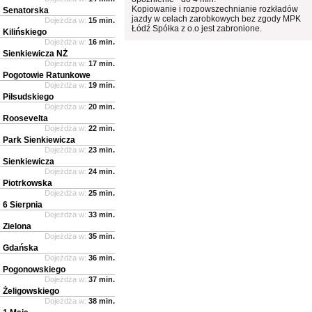
Kopiowanie i rozpowszechnianie rozkładów
Senatorska
jazdy w celach zarobkowych bez zgody MPK
Dojeżdża w:
15 min.
Łódź Spółka z o.o jest zabronione.
Kilińskiego
Dojeżdża w:
16 min.
Sienkiewicza NŻ
Dojeżdża w:
17 min.
Pogotowie Ratunkowe
Dojeżdża w:
19 min.
Piłsudskiego
Dojeżdża w:
20 min.
Roosevelta
Dojeżdża w:
22 min.
Park Sienkiewicza
Dojeżdża w:
23 min.
Sienkiewicza
Dojeżdża w:
24 min.
Piotrkowska
Dojeżdża w:
25 min.
6 Sierpnia
Dojeżdża w:
33 min.
Zielona
Dojeżdża w:
35 min.
Gdańska
Dojeżdża w:
36 min.
Pogonowskiego
Dojeżdża w:
37 min.
Żeligowskiego
Dojeżdża w:
38 min.