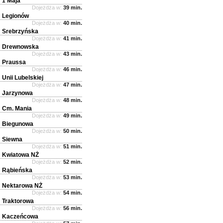
1 Maja
Dojeżdża w:
39 min.
Legionów
Dojeżdża w:
40 min.
Srebrzyńska
Dojeżdża w:
41 min.
Drewnowska
Dojeżdża w:
43 min.
Praussa
Dojeżdża w:
46 min.
Unii Lubelskiej
Dojeżdża w:
47 min.
Jarzynowa
Dojeżdża w:
48 min.
Cm. Mania
Dojeżdża w:
49 min.
Biegunowa
Dojeżdża w:
50 min.
Siewna
Dojeżdża w:
51 min.
Kwiatowa NŻ
Dojeżdża w:
52 min.
Rąbieńska
Dojeżdża w:
53 min.
Nektarowa NŻ
Dojeżdża w:
54 min.
Traktorowa
Dojeżdża w:
56 min.
Kaczeńcowa