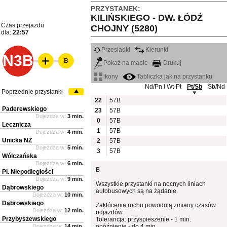
PRZYSTANEK:
KILIŃSKIEGO - DW. ŁÓDŹ
Czas przejazdu
CHOJNY (5280)
dla:
22:57
Przesiadki
Kierunki
N3B
B
Pokaż na mapie
Drukuj
ikony
Tabliczka jak na przystanku
Nd/Pn i Wt-Pt
Pt/Sb
Sb/Nd
Poprzednie przystanki
22
57B
Paderewskiego
23
57B
Dojeżdża w:
3 min.
0
57B
Lecznicza
1
57B
Dojeżdża w:
4 min.
Unicka NŻ
2
57B
Dojeżdża w:
5 min.
3
57B
Wólczańska
Dojeżdża w:
6 min.
B
Pl. Niepodległości
Dojeżdża w:
9 min.
Wszystkie przystanki na nocnych liniach
Dąbrowskiego
autobusowych są na żądanie.
Dojeżdża w:
10 min.
Dąbrowskiego
Zakłócenia ruchu powodują zmiany czasów
Dojeżdża w:
12 min.
odjazdów
Przybyszewskiego
Tolerancja: przyspieszenie - 1 min.
Dojeżdża w:
14 min.
opóźnienie - do 4 min.