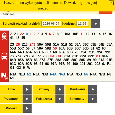
Nasza strona wykorzystuje pliki cookie. Dowiedz się
więcej
x
#
więcej.
Sprawdź rozkład na dzień:
i godzinę:
Z
Z1
Z2
0
1
2
3
4
5
6
7
8
9
10A
10B
11
12
13
14
15
16
41
43
45
Z3
Z6
Z13
Z43
50A
50B
51A
51B
52
53A
53C
53B
54B
55A
55B
55C
56
57
58A
58B
59
60A
60B
60C
60D
61
62
63
64A
64B
65A
65B
66
67
68
69A
69B
70
71A
71B
72A
72B
73
75A
75B
76
77
78
80A
80B
81A
81B
82A
82B
83
84A
84B
85A
85B
86
87A
87B
88A
88B
88C
88D
89
90
91A
91B
91C
92A
92B
93
94
96
97A
97B
99
100
101
201
202
6.
F1
G1
G2
H
W
N1A
N1B
N2
N3A
N3B
N4A
N4B
N5A
N5B
N6
N7A
N7B
N8
N9
Linie
Zmiany
Utrudnienia
Przystanki
Połączenia
Schematy
Pobierz