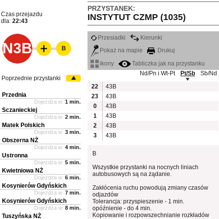
PRZYSTANEK:
Czas przejazdu
INSTYTUT CZMP (1035)
dla:
22:43
Przesiadki
Kierunki
N3B
B
Pokaż na mapie
Drukuj
ikony
Tabliczka jak na przystanku
Nd/Pn i Wt-Pt
Pt/Sb
Sb/Nd
Poprzednie przystanki
22
43B
Przednia
23
43B
Dojeżdża w:
1 min.
0
43B
Sczanieckiej
1
43B
Dojeżdża w:
2 min.
Matek Polskich
2
43B
Dojeżdża w:
3 min.
3
43B
Obszerna NŻ
Dojeżdża w:
4 min.
B
Ustronna
Dojeżdża w:
5 min.
Wszystkie przystanki na nocnych liniach
Kwietniowa NŻ
autobusowych są na żądanie.
Dojeżdża w:
6 min.
Kosynierów Gdyńskich
Zakłócenia ruchu powodują zmiany czasów
Dojeżdża w:
7 min.
odjazdów
Kosynierów Gdyńskich
Tolerancja: przyspieszenie - 1 min.
Dojeżdża w:
8 min.
opóźnienie - do 4 min.
Kopiowanie i rozpowszechnianie rozkładów
Tuszyńska NŻ