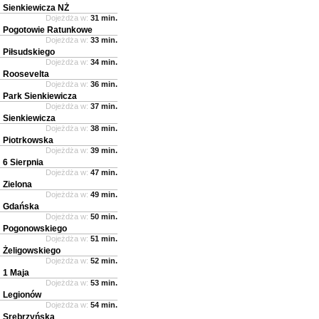
Sienkiewicza NŻ
Dojeżdża w:
31 min.
Pogotowie Ratunkowe
Dojeżdża w:
33 min.
Piłsudskiego
Dojeżdża w:
34 min.
Roosevelta
Dojeżdża w:
36 min.
Park Sienkiewicza
Dojeżdża w:
37 min.
Sienkiewicza
Dojeżdża w:
38 min.
Piotrkowska
Dojeżdża w:
39 min.
6 Sierpnia
Dojeżdża w:
47 min.
Zielona
Dojeżdża w:
49 min.
Gdańska
Dojeżdża w:
50 min.
Pogonowskiego
Dojeżdża w:
51 min.
Żeligowskiego
Dojeżdża w:
52 min.
1 Maja
Dojeżdża w:
53 min.
Legionów
Dojeżdża w:
54 min.
Srebrzyńska