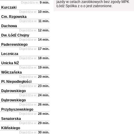
jazdy w celach zarobkowych bez zgody MPK
Dojeżdża w:
9 min.
Łódź Spółka z o.o jest zabronione.
Kurczaki
Dojeżdża w:
10 min.
Cm. Rzgowska
Dojeżdża w:
11 min.
Dachowa
Dojeżdża w:
12 min.
Dw. Łódź Chojny
Dojeżdża w:
14 min.
Paderewskiego
Dojeżdża w:
17 min.
Lecznicza
Dojeżdża w:
18 min.
Unicka NŻ
Dojeżdża w:
19 min.
Wólczańska
Dojeżdża w:
20 min.
Pl. Niepodległości
Dojeżdża w:
23 min.
Dąbrowskiego
Dojeżdża w:
24 min.
Dąbrowskiego
Dojeżdża w:
26 min.
Przybyszewskiego
Dojeżdża w:
28 min.
Senatorska
Dojeżdża w:
29 min.
Kilińskiego
Dojeżdża w:
30 min.