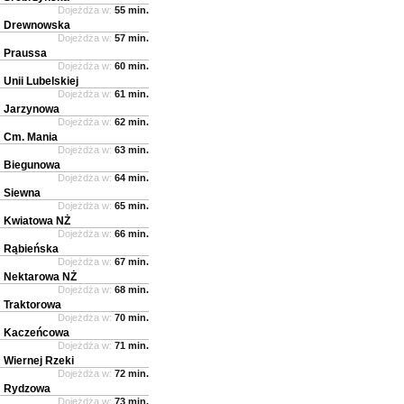
Dojeżdża w:
55 min.
Drewnowska
Dojeżdża w:
57 min.
Praussa
Dojeżdża w:
60 min.
Unii Lubelskiej
Dojeżdża w:
61 min.
Jarzynowa
Dojeżdża w:
62 min.
Cm. Mania
Dojeżdża w:
63 min.
Biegunowa
Dojeżdża w:
64 min.
Siewna
Dojeżdża w:
65 min.
Kwiatowa NŻ
Dojeżdża w:
66 min.
Rąbieńska
Dojeżdża w:
67 min.
Nektarowa NŻ
Dojeżdża w:
68 min.
Traktorowa
Dojeżdża w:
70 min.
Kaczeńcowa
Dojeżdża w:
71 min.
Wiernej Rzeki
Dojeżdża w:
72 min.
Rydzowa
Dojeżdża w:
73 min.