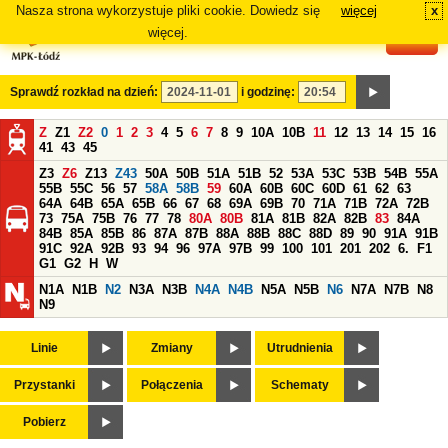
Nasza strona wykorzystuje pliki cookie. Dowiedz się
więcej
x
#
więcej.
Sprawdź rozkład na dzień:
i godzinę:
Z
Z1
Z2
0
1
2
3
4
5
6
7
8
9
10A
10B
11
12
13
14
15
16
41
43
45
Z3
Z6
Z13
Z43
50A
50B
51A
51B
52
53A
53C
53B
54B
55A
55B
55C
56
57
58A
58B
59
60A
60B
60C
60D
61
62
63
64A
64B
65A
65B
66
67
68
69A
69B
70
71A
71B
72A
72B
73
75A
75B
76
77
78
80A
80B
81A
81B
82A
82B
83
84A
84B
85A
85B
86
87A
87B
88A
88B
88C
88D
89
90
91A
91B
91C
92A
92B
93
94
96
97A
97B
99
100
101
201
202
6.
F1
G1
G2
H
W
N1A
N1B
N2
N3A
N3B
N4A
N4B
N5A
N5B
N6
N7A
N7B
N8
N9
Linie
Zmiany
Utrudnienia
Przystanki
Połączenia
Schematy
Pobierz