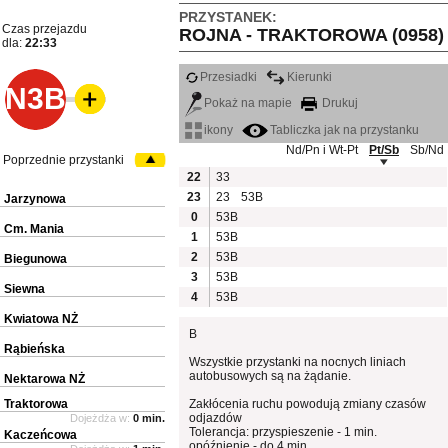
PRZYSTANEK:
Czas przejazdu
ROJNA - TRAKTOROWA (0958)
dla:
22:33
Przesiadki
Kierunki
N3B
Pokaż na mapie
Drukuj
ikony
Tabliczka jak na przystanku
Nd/Pn i Wt-Pt
Pt/Sb
Sb/Nd
Poprzednie przystanki
22
33
23
23
53B
Jarzynowa
0
53B
Cm. Mania
1
53B
2
53B
Biegunowa
3
53B
Siewna
4
53B
Kwiatowa NŻ
B
Rąbieńska
Wszystkie przystanki na nocnych liniach
autobusowych są na żądanie.
Nektarowa NŻ
Traktorowa
Zakłócenia ruchu powodują zmiany czasów
odjazdów
Dojeżdża w:
0 min.
Tolerancja: przyspieszenie - 1 min.
Kaczeńcowa
opóźnienie - do 4 min.