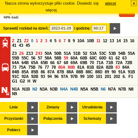
Nasza strona wykorzystuje pliki cookie. Dowiedz się
więcej
x
#
więcej.
Sprawdź rozkład na dzień:
i godzinę:
Z
Z1
Z2
0
1
2
3
4
5
6
7
8
9
10A
10B
11
12
13
14
15
16
41
43
45
Z3
Z6
Z13
Z43
50A
50B
51A
51B
52
53A
53C
53B
54B
55A
55B
55C
56
57
58A
58B
59
60A
60B
60C
60D
61
62
63
64A
64B
65A
65B
66
67
68
69A
69B
70
71A
71B
72A
72B
73
75A
75B
76
77
78
80A
80B
81A
81B
82A
82B
83
84A
84B
85A
85B
86
87A
87B
88A
88B
88C
88D
89
90
91A
91B
91C
92A
92B
93
94
96
97A
97B
99
100
101
201
202
6.
F1
G1
G2
H
W
N1A
N1B
N2
N3A
N3B
N4A
N4B
N5A
N5B
N6
N7A
N7B
N8
N9
Linie
Zmiany
Utrudnienia
Przystanki
Połączenia
Schematy
Pobierz