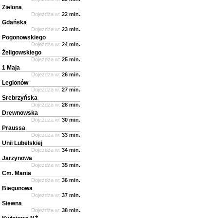
Zielona
Dojeżdża w:
22 min.
Gdańska
Dojeżdża w:
23 min.
Pogonowskiego
Dojeżdża w:
24 min.
Żeligowskiego
Dojeżdża w:
25 min.
1 Maja
Dojeżdża w:
26 min.
Legionów
Dojeżdża w:
27 min.
Srebrzyńska
Dojeżdża w:
28 min.
Drewnowska
Dojeżdża w:
30 min.
Praussa
Dojeżdża w:
33 min.
Unii Lubelskiej
Dojeżdża w:
34 min.
Jarzynowa
Dojeżdża w:
35 min.
Cm. Mania
Dojeżdża w:
36 min.
Biegunowa
Dojeżdża w:
37 min.
Siewna
Dojeżdża w:
38 min.