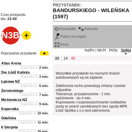
PRZYSTANEK:
BANDURSKIEGO - WILEŃSKA
Czas przejazdu
(1597)
dla:
22:40
Przesiadki
Kierunki
N3B
Pokaż na mapie
ikony
Nd/Pn i Wt-Pt
Pt/Sb
Sb/Nd
Poprzednie przystanki
22
16
40
Atlas Arena
Dojeżdża w:
2 min.
Dw. Łódź Kaliska
Wszystkie przystanki na nocnych liniach
Dojeżdża w:
3 min.
autobusowych są na żądanie.
Łąkowa NŻ
Zakłócenia ruchu powodują zmiany czasów
Dojeżdża w:
5 min.
odjazdów
Żeromskiego
Tolerancja: przyspieszenie - 1 min.
Dojeżdża w:
7 min.
opóźnienie - do 4 min.
Mickiewicza NŻ
Kopiowanie i rozpowszechnianie rozkładów
Dojeżdża w:
9 min.
jazdy w celach zarobkowych bez zgody MPK
Kopernika
Łódź Spółka z o.o jest zabronione.
Dojeżdża w:
10 min.
Gdańska
Dojeżdża w:
11 min.
6 Sierpnia
Dojeżdża w:
20 min.