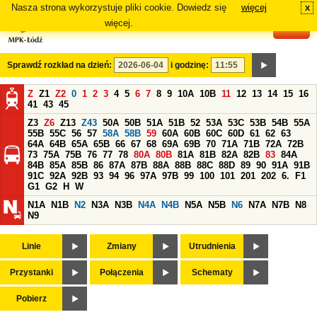
Nasza strona wykorzystuje pliki cookie. Dowiedz się
więcej
x
#
więcej.
Sprawdź rozkład na dzień:
i godzinę:
Z
Z1
Z2
0
1
2
3
4
5
6
7
8
9
10A
10B
11
12
13
14
15
16
41
43
45
Z3
Z6
Z13
Z43
50A
50B
51A
51B
52
53A
53C
53B
54B
55A
55B
55C
56
57
58A
58B
59
60A
60B
60C
60D
61
62
63
64A
64B
65A
65B
66
67
68
69A
69B
70
71A
71B
72A
72B
73
75A
75B
76
77
78
80A
80B
81A
81B
82A
82B
83
84A
84B
85A
85B
86
87A
87B
88A
88B
88C
88D
89
90
91A
91B
91C
92A
92B
93
94
96
97A
97B
99
100
101
201
202
6.
F1
G1
G2
H
W
N1A
N1B
N2
N3A
N3B
N4A
N4B
N5A
N5B
N6
N7A
N7B
N8
N9
Linie
Zmiany
Utrudnienia
Przystanki
Połączenia
Schematy
Pobierz