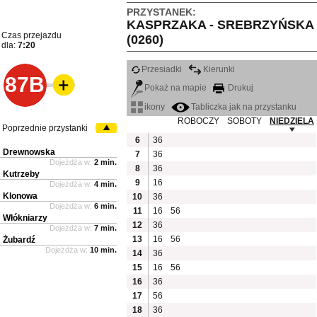
PRZYSTANEK:
KASPRZAKA - SREBRZYŃSKA
Czas przejazdu
(0260)
dla:
7:20
Przesiadki
Kierunki
87B
Pokaż na mapie
Drukuj
ikony
Tabliczka jak na przystanku
ROBOCZY
SOBOTY
NIEDZIELA
Poprzednie przystanki
6
36
Drewnowska
7
36
Dojeżdża w:
2 min.
8
36
Kutrzeby
9
16
Dojeżdża w:
4 min.
Klonowa
10
36
Dojeżdża w:
6 min.
11
16
56
Włókniarzy
12
36
Dojeżdża w:
7 min.
13
16
56
Żubardź
Dojeżdża w:
10 min.
14
36
15
16
56
16
36
17
56
18
36