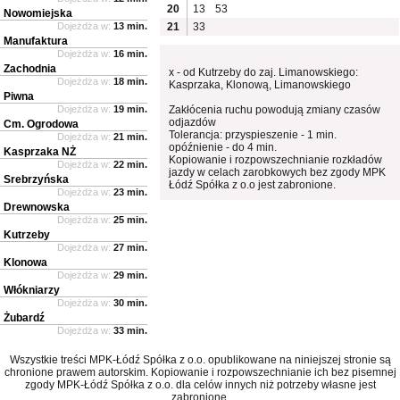
20
13
53
Nowomiejska
Dojeżdża w:
13 min.
21
33
Manufaktura
Dojeżdża w:
16 min.
Zachodnia
x - od Kutrzeby do zaj. Limanowskiego:
Dojeżdża w:
18 min.
Kasprzaka, Klonową, Limanowskiego
Piwna
Dojeżdża w:
19 min.
Zakłócenia ruchu powodują zmiany czasów
odjazdów
Cm. Ogrodowa
Tolerancja: przyspieszenie - 1 min.
Dojeżdża w:
21 min.
opóźnienie - do 4 min.
Kasprzaka NŻ
Kopiowanie i rozpowszechnianie rozkładów
Dojeżdża w:
22 min.
jazdy w celach zarobkowych bez zgody MPK
Srebrzyńska
Łódź Spółka z o.o jest zabronione.
Dojeżdża w:
23 min.
Drewnowska
Dojeżdża w:
25 min.
Kutrzeby
Dojeżdża w:
27 min.
Klonowa
Dojeżdża w:
29 min.
Włókniarzy
Dojeżdża w:
30 min.
Żubardź
Dojeżdża w:
33 min.
Wszystkie treści MPK-Łódź Spółka z o.o. opublikowane na niniejszej stronie są
chronione prawem autorskim. Kopiowanie i rozpowszechnianie ich bez pisemnej
zgody MPK-Łódź Spółka z o.o. dla celów innych niż potrzeby własne jest
zabronione.