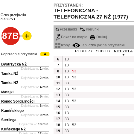
PRZYSTANEK:
TELEFONICZNA -
Czas przejazdu
TELEFONICZNA 27 NŻ (1977)
dla:
8:53
Przesiadki
Kierunki
87B
Pokaż na mapie
Drukuj
ikony
Tabliczka jak na przystanku
ROBOCZY
SOBOTY
NIEDZIELA
Poprzednie przystanki
6
13
Bystrzycka NŻ
7
13
Dojeżdża w:
1 min.
8
13
53
Tamka NŻ
10
13
53
Dojeżdża w:
2 min.
Tamka NŻ
11
33
Dojeżdża w:
4 min.
12
13
53
Matejki
13
33
Dojeżdża w:
5 min.
14
13
53
Rondo Solidarności
Dojeżdża w:
6 min.
15
33
Kamińskiego
16
13
Dojeżdża w:
9 min.
17
33
Sterlinga
Dojeżdża w:
10 min.
18
13
53
Kilińskiego NŻ
19
33
Dojeżdża w:
12 min.