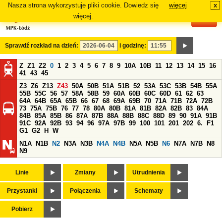
Nasza strona wykorzystuje pliki cookie. Dowiedz się
więcej
x
#
więcej.
Sprawdź rozkład na dzień:
i godzinę:
Z
Z1
Z2
0
1
2
3
4
5
6
7
8
9
10A
10B
11
12
13
14
15
16
41
43
45
Z3
Z6
Z13
Z43
50A
50B
51A
51B
52
53A
53C
53B
54B
55A
55B
55C
56
57
58A
58B
59
60A
60B
60C
60D
61
62
63
64A
64B
65A
65B
66
67
68
69A
69B
70
71A
71B
72A
72B
73
75A
75B
76
77
78
80A
80B
81A
81B
82A
82B
83
84A
84B
85A
85B
86
87A
87B
88A
88B
88C
88D
89
90
91A
91B
91C
92A
92B
93
94
96
97A
97B
99
100
101
201
202
6.
F1
G1
G2
H
W
N1A
N1B
N2
N3A
N3B
N4A
N4B
N5A
N5B
N6
N7A
N7B
N8
N9
Linie
Zmiany
Utrudnienia
Przystanki
Połączenia
Schematy
Pobierz