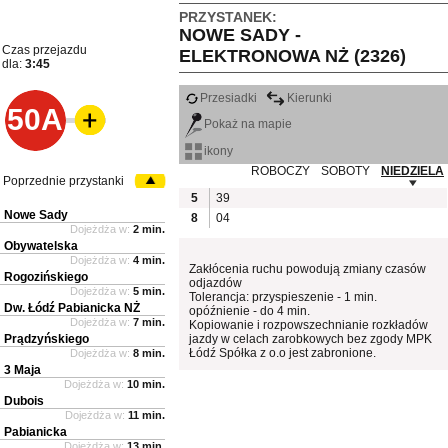
PRZYSTANEK:
NOWE SADY -
Czas przejazdu
ELEKTRONOWA NŻ (2326)
dla:
3:45
Przesiadki
Kierunki
50A
Pokaż na mapie
ikony
ROBOCZY
SOBOTY
NIEDZIELA
Poprzednie przystanki
5
39
Nowe Sady
8
04
Dojeżdża w:
2 min.
Obywatelska
Dojeżdża w:
4 min.
Zakłócenia ruchu powodują zmiany czasów
Rogozińskiego
odjazdów
Dojeżdża w:
5 min.
Tolerancja: przyspieszenie - 1 min.
Dw. Łódź Pabianicka NŻ
opóźnienie - do 4 min.
Dojeżdża w:
7 min.
Kopiowanie i rozpowszechnianie rozkładów
Prądzyńskiego
jazdy w celach zarobkowych bez zgody MPK
Łódź Spółka z o.o jest zabronione.
Dojeżdża w:
8 min.
3 Maja
Dojeżdża w:
10 min.
Dubois
Dojeżdża w:
11 min.
Pabianicka
Dojeżdża w:
13 min.