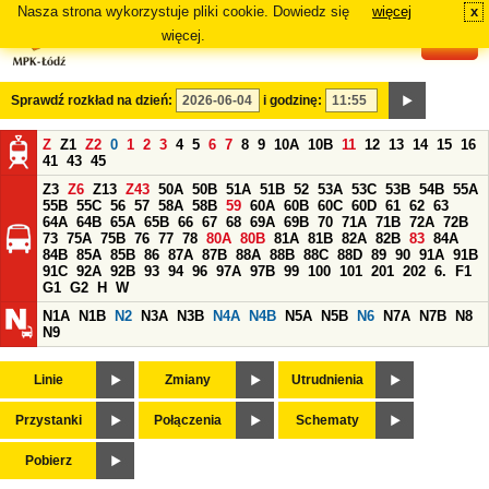
Nasza strona wykorzystuje pliki cookie. Dowiedz się
więcej
x
#
więcej.
Sprawdź rozkład na dzień:
i godzinę:
Z
Z1
Z2
0
1
2
3
4
5
6
7
8
9
10A
10B
11
12
13
14
15
16
41
43
45
Z3
Z6
Z13
Z43
50A
50B
51A
51B
52
53A
53C
53B
54B
55A
55B
55C
56
57
58A
58B
59
60A
60B
60C
60D
61
62
63
64A
64B
65A
65B
66
67
68
69A
69B
70
71A
71B
72A
72B
73
75A
75B
76
77
78
80A
80B
81A
81B
82A
82B
83
84A
84B
85A
85B
86
87A
87B
88A
88B
88C
88D
89
90
91A
91B
91C
92A
92B
93
94
96
97A
97B
99
100
101
201
202
6.
F1
G1
G2
H
W
N1A
N1B
N2
N3A
N3B
N4A
N4B
N5A
N5B
N6
N7A
N7B
N8
N9
Linie
Zmiany
Utrudnienia
Przystanki
Połączenia
Schematy
Pobierz