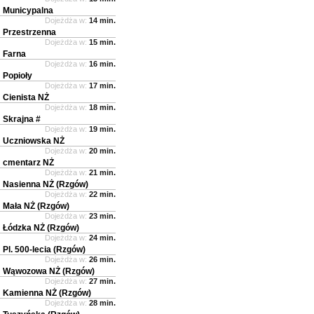
Municypalna
Dojeżdża w:
14 min.
Przestrzenna
Dojeżdża w:
15 min.
Farna
Dojeżdża w:
16 min.
Popioły
Dojeżdża w:
17 min.
Cienista NŻ
Dojeżdża w:
18 min.
Skrajna #
Dojeżdża w:
19 min.
Uczniowska NŻ
Dojeżdża w:
20 min.
cmentarz NŻ
Dojeżdża w:
21 min.
Nasienna NŻ (Rzgów)
Dojeżdża w:
22 min.
Mała NŻ (Rzgów)
Dojeżdża w:
23 min.
Łódzka NŻ (Rzgów)
Dojeżdża w:
24 min.
Pl. 500-lecia (Rzgów)
Dojeżdża w:
26 min.
Wąwozowa NŻ (Rzgów)
Dojeżdża w:
27 min.
Kamienna NŻ (Rzgów)
Dojeżdża w:
28 min.