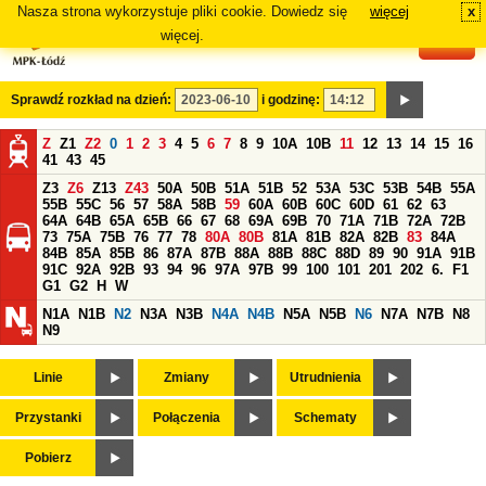
Nasza strona wykorzystuje pliki cookie. Dowiedz się
więcej
x
#
więcej.
Sprawdź rozkład na dzień:
i godzinę:
Z
Z1
Z2
0
1
2
3
4
5
6
7
8
9
10A
10B
11
12
13
14
15
16
41
43
45
Z3
Z6
Z13
Z43
50A
50B
51A
51B
52
53A
53C
53B
54B
55A
55B
55C
56
57
58A
58B
59
60A
60B
60C
60D
61
62
63
64A
64B
65A
65B
66
67
68
69A
69B
70
71A
71B
72A
72B
73
75A
75B
76
77
78
80A
80B
81A
81B
82A
82B
83
84A
84B
85A
85B
86
87A
87B
88A
88B
88C
88D
89
90
91A
91B
91C
92A
92B
93
94
96
97A
97B
99
100
101
201
202
6.
F1
G1
G2
H
W
N1A
N1B
N2
N3A
N3B
N4A
N4B
N5A
N5B
N6
N7A
N7B
N8
N9
Linie
Zmiany
Utrudnienia
Przystanki
Połączenia
Schematy
Pobierz