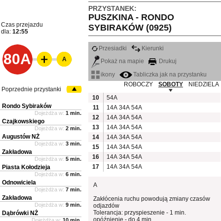
PRZYSTANEK:
PUSZKINA - RONDO
Czas przejazdu
SYBIRAKÓW (0925)
dla:
12:55
Przesiadki
Kierunki
80A
A
Pokaż na mapie
Drukuj
ikony
Tabliczka jak na przystanku
ROBOCZY
SOBOTY
NIEDZIELA
Poprzednie przystanki
10
54A
Rondo Sybiraków
11
14A
34A
54A
Dojeżdża w:
1 min.
12
14A
34A
54A
Czajkowskiego
13
14A
34A
54A
Dojeżdża w:
2 min.
Augustów NŻ
14
14A
34A
54A
Dojeżdża w:
3 min.
15
14A
34A
54A
Zakładowa
16
14A
34A
54A
Dojeżdża w:
5 min.
17
14A
34A
54A
Piasta Kołodzieja
Dojeżdża w:
6 min.
Odnowiciela
A
Dojeżdża w:
7 min.
Zakładowa
Zakłócenia ruchu powodują zmiany czasów
Dojeżdża w:
9 min.
odjazdów
Tolerancja: przyspieszenie - 1 min.
Dąbrówki NŻ
opóźnienie - do 4 min.
Dojeżdża w:
10 min.