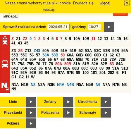
Nasza strona wykorzystuje pliki cookie. Dowiedz się
więcej
x
#
więcej.
Sprawdź rozkład na dzień:
i godzinę:
Z
Z1
Z2
0
1
2
3
4
5
6
7
8
9
10A
10B
11
12
13
14
15
16
41
43
45
Z3
Z6
Z13
Z43
50A
50B
51A
51B
52
53A
53C
53B
54B
55A
55B
55C
56
57
58A
58B
59
60A
60B
60C
60D
61
62
63
64A
64B
65A
65B
66
67
68
69A
69B
70
71A
71B
72A
72B
73
75A
75B
76
77
78
80A
80B
81A
81B
82A
82B
83
84A
84B
85A
85B
86
87A
87B
88A
88B
88C
88D
89
90
91A
91B
91C
92A
92B
93
94
96
97A
97B
99
100
101
201
202
6.
F1
G1
G2
H
W
N1A
N1B
N2
N3A
N3B
N4A
N4B
N5A
N5B
N6
N7A
N7B
N8
N9
Linie
Zmiany
Utrudnienia
Przystanki
Połączenia
Schematy
Pobierz