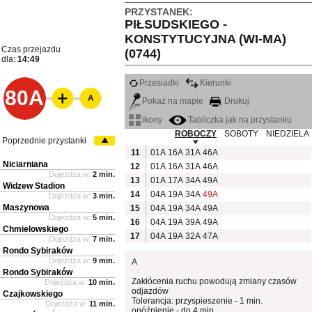
PRZYSTANEK:
PIŁSUDSKIEGO -
KONSTYTUCYJNA (WI-MA)
Czas przejazdu
(0744)
dla:
14:49
Przesiadki
Kierunki
80A
A
Pokaż na mapie
Drukuj
ikony
Tabliczka jak na przystanku
ROBOCZY
SOBOTY
NIEDZIELA
Poprzednie przystanki
11
01A
16A
31A
46A
Niciarniana
12
01A
16A
31A
46A
Dojeżdża w:
2 min.
13
01A
17A
34A
49A
Widzew Stadion
14
04A
19A
34A
49A
Dojeżdża w:
3 min.
Maszynowa
15
04A
19A
34A
49A
Dojeżdża w:
5 min.
16
04A
19A
39A
49A
Chmielowskiego
17
04A
19A
32A
47A
Dojeżdża w:
7 min.
Rondo Sybiraków
Dojeżdża w:
9 min.
A
Rondo Sybiraków
Zakłócenia ruchu powodują zmiany czasów
Dojeżdża w:
10 min.
odjazdów
Czajkowskiego
Tolerancja: przyspieszenie - 1 min.
Dojeżdża w:
11 min.
opóźnienie - do 4 min.