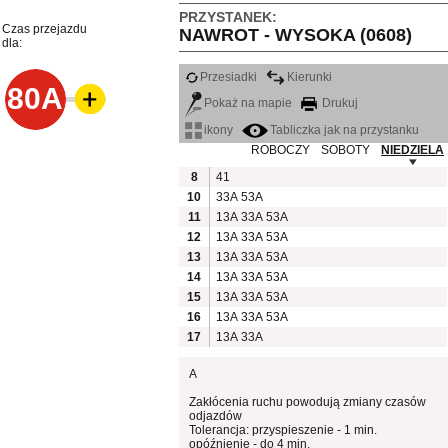
PRZYSTANEK:
Czas przejazdu
NAWROT - WYSOKA (0608)
dla:
Przesiadki
Kierunki
80A
Pokaż na mapie
Drukuj
ikony
Tabliczka jak na przystanku
ROBOCZY
SOBOTY
NIEDZIELA
8
41
10
33A
53A
11
13A
33A
53A
12
13A
33A
53A
13
13A
33A
53A
14
13A
33A
53A
15
13A
33A
53A
16
13A
33A
53A
17
13A
33A
A
Zakłócenia ruchu powodują zmiany czasów
odjazdów
Tolerancja: przyspieszenie - 1 min.
opóźnienie - do 4 min.