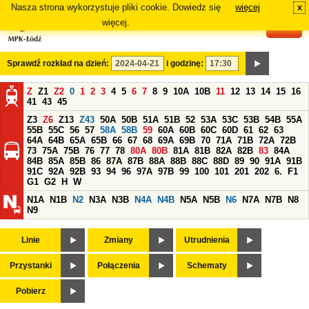
Nasza strona wykorzystuje pliki cookie. Dowiedz się
więcej
x
#
więcej.
Sprawdź rozkład na dzień:
i godzinę:
Z
Z1
Z2
0
1
2
3
4
5
6
7
8
9
10A
10B
11
12
13
14
15
16
41
43
45
Z3
Z6
Z13
Z43
50A
50B
51A
51B
52
53A
53C
53B
54B
55A
55B
55C
56
57
58A
58B
59
60A
60B
60C
60D
61
62
63
64A
64B
65A
65B
66
67
68
69A
69B
70
71A
71B
72A
72B
73
75A
75B
76
77
78
80A
80B
81A
81B
82A
82B
83
84A
84B
85A
85B
86
87A
87B
88A
88B
88C
88D
89
90
91A
91B
91C
92A
92B
93
94
96
97A
97B
99
100
101
201
202
6.
F1
G1
G2
H
W
N1A
N1B
N2
N3A
N3B
N4A
N4B
N5A
N5B
N6
N7A
N7B
N8
N9
Linie
Zmiany
Utrudnienia
Przystanki
Połączenia
Schematy
Pobierz