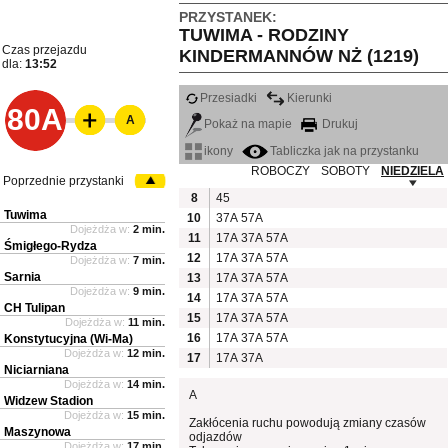
PRZYSTANEK:
TUWIMA - RODZINY
Czas przejazdu
KINDERMANNÓW NŻ (1219)
dla:
13:52
Przesiadki
Kierunki
80A
A
Pokaż na mapie
Drukuj
ikony
Tabliczka jak na przystanku
ROBOCZY
SOBOTY
NIEDZIELA
Poprzednie przystanki
8
45
Tuwima
10
37A
57A
Dojeżdża w:
2 min.
11
17A
37A
57A
Śmigłego-Rydza
12
17A
37A
57A
Dojeżdża w:
7 min.
Sarnia
13
17A
37A
57A
Dojeżdża w:
9 min.
14
17A
37A
57A
CH Tulipan
15
17A
37A
57A
Dojeżdża w:
11 min.
16
17A
37A
57A
Konstytucyjna (Wi-Ma)
Dojeżdża w:
12 min.
17
17A
37A
Niciarniana
Dojeżdża w:
14 min.
A
Widzew Stadion
Dojeżdża w:
15 min.
Zakłócenia ruchu powodują zmiany czasów
Maszynowa
odjazdów
Dojeżdża w:
17 min.