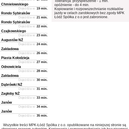
Tolerancja: przyspieszenie - 1 min.
Chmielowskiego
opóźnienie - do 4 min.
Dojeżdża w:
19 min.
Kopiowanie i rozpowszechnianie rozkładów
jazdy w celach zarobkowych bez zgody MPK
Rondo Sybiraków
Łódź Spółka z o.o jest zabronione.
Dojeżdża w:
21 min.
Rondo Sybiraków
Dojeżdża w:
22 min.
Czajkowskiego
Dojeżdża w:
23 min.
Augustów NŻ
Dojeżdża w:
24 min.
Zakładowa
Dojeżdża w:
26 min.
Piasta Kołodzieja
Dojeżdża w:
27 min.
Odnowiciela
Dojeżdża w:
28 min.
Zakładowa
Dojeżdża w:
30 min.
Dąbrówki NŻ
Dojeżdża w:
31 min.
Zagłoby NŻ
Dojeżdża w:
33 min.
Janów
Dojeżdża w:
34 min.
Janów
Dojeżdża w:
35 min.
Wszystkie treści MPK-Łódź Spółka z o.o. opublikowane na niniejszej stronie są
chronione prawem autorskim. Kopiowanie i rozpowszechnianie ich bez pisemnej