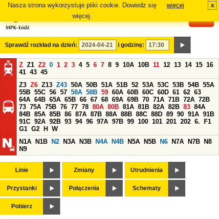
Nasza strona wykorzystuje pliki cookie. Dowiedz się
więcej
x
#
więcej.
Sprawdź rozkład na dzień:
i godzinę:
Z
Z1
Z2
0
1
2
3
4
5
6
7
8
9
10A
10B
11
12
13
14
15
16
41
43
45
Z3
Z6
Z13
Z43
50A
50B
51A
51B
52
53A
53C
53B
54B
55A
55B
55C
56
57
58A
58B
59
60A
60B
60C
60D
61
62
63
64A
64B
65A
65B
66
67
68
69A
69B
70
71A
71B
72A
72B
73
75A
75B
76
77
78
80A
80B
81A
81B
82A
82B
83
84A
84B
85A
85B
86
87A
87B
88A
88B
88C
88D
89
90
91A
91B
91C
92A
92B
93
94
96
97A
97B
99
100
101
201
202
6.
F1
G1
G2
H
W
N1A
N1B
N2
N3A
N3B
N4A
N4B
N5A
N5B
N6
N7A
N7B
N8
N9
Linie
Zmiany
Utrudnienia
Przystanki
Połączenia
Schematy
Pobierz