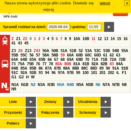
Nasza strona wykorzystuje pliki cookie. Dowiedz się
więcej
x
#
więcej.
Sprawdź rozkład na dzień:
i godzinę:
Z
Z1
Z2
0
1
2
3
4
5
6
7
8
9
10A
10B
11
12
13
14
15
16
41
43
45
Z3
Z6
Z13
Z43
50A
50B
51A
51B
52
53A
53C
53B
54B
55A
55B
55C
56
57
58A
58B
59
60A
60B
60C
60D
61
62
63
64A
64B
65A
65B
66
67
68
69A
69B
70
71A
71B
72A
72B
73
75A
75B
76
77
78
80A
80B
81A
81B
82A
82B
83
84A
84B
85A
85B
86
87A
87B
88A
88B
88C
88D
89
90
91A
91B
91C
92A
92B
93
94
96
97A
97B
99
100
101
201
202
6.
F1
G1
G2
H
W
N1A
N1B
N2
N3A
N3B
N4A
N4B
N5A
N5B
N6
N7A
N7B
N8
N9
Linie
Zmiany
Utrudnienia
Przystanki
Połączenia
Schematy
Pobierz