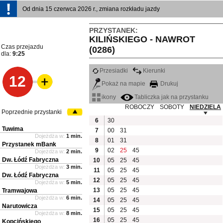
Od dnia 15 czerwca 2026 r., zmiana rozkładu jazdy
PRZYSTANEK:
KILIŃSKIEGO - NAWROT
Czas przejazdu
(0286)
dla:
9:25
Przesiadki
Kierunki
12
Pokaż na mapie
Drukuj
ikony
Tabliczka jak na przystanku
ROBOCZY
SOBOTY
NIEDZIELA
Poprzednie przystanki
6
30
Tuwima
7
00
31
Dojeżdża w:
1 min.
8
01
31
Przystanek mBank
9
02
25
45
Dojeżdża w:
2 min.
Dw. Łódź Fabryczna
10
05
25
45
Dojeżdża w:
3 min.
11
05
25
45
Dw. Łódź Fabryczna
12
05
25
45
Dojeżdża w:
5 min.
13
05
25
45
Tramwajowa
Dojeżdża w:
6 min.
14
05
25
45
Narutowicza
15
05
25
45
Dojeżdża w:
8 min.
16
05
25
45
Kopcińskiego