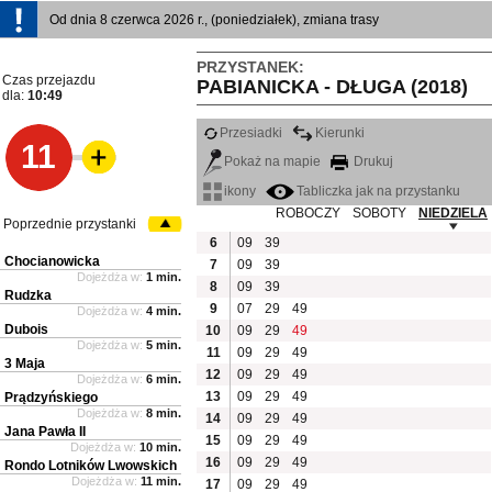
Od dnia 8 czerwca 2026 r., (poniedziałek), zmiana trasy
PRZYSTANEK:
Czas przejazdu
PABIANICKA - DŁUGA (2018)
dla:
10:49
Przesiadki
Kierunki
11
Pokaż na mapie
Drukuj
ikony
Tabliczka jak na przystanku
ROBOCZY
SOBOTY
NIEDZIELA
Poprzednie przystanki
6
09
39
Chocianowicka
7
09
39
Dojeżdża w:
1 min.
8
09
39
Rudzka
9
07
29
49
Dojeżdża w:
4 min.
Dubois
10
09
29
49
Dojeżdża w:
5 min.
11
09
29
49
3 Maja
12
09
29
49
Dojeżdża w:
6 min.
13
09
29
49
Prądzyńskiego
Dojeżdża w:
8 min.
14
09
29
49
Jana Pawła II
15
09
29
49
Dojeżdża w:
10 min.
16
09
29
49
Rondo Lotników Lwowskich
Dojeżdża w:
11 min.
17
09
29
49