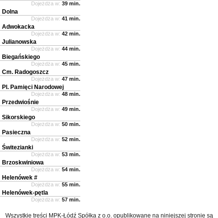
Dojeżdża w:
39 min.
Dolna
Dojeżdża w:
41 min.
Adwokacka
Dojeżdża w:
42 min.
Julianowska
Dojeżdża w:
44 min.
Biegańskiego
Dojeżdża w:
45 min.
Cm. Radogoszcz
Dojeżdża w:
47 min.
Pl. Pamięci Narodowej
Dojeżdża w:
48 min.
Przedwiośnie
Dojeżdża w:
49 min.
Sikorskiego
Dojeżdża w:
50 min.
Pasieczna
Dojeżdża w:
52 min.
Świtezianki
Dojeżdża w:
53 min.
Brzoskwiniowa
Dojeżdża w:
54 min.
Helenówek #
Dojeżdża w:
55 min.
Helenówek-pętla
Dojeżdża w:
57 min.
Wszystkie treści MPK-Łódź Spółka z o.o. opublikowane na niniejszej stronie są