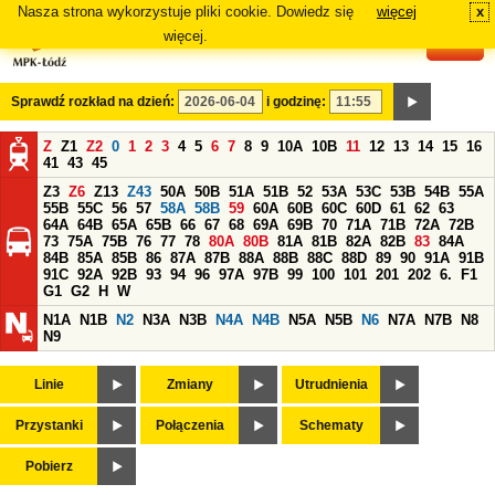
Nasza strona wykorzystuje pliki cookie. Dowiedz się
więcej
x
#
więcej.
Sprawdź rozkład na dzień:
i godzinę:
Z
Z1
Z2
0
1
2
3
4
5
6
7
8
9
10A
10B
11
12
13
14
15
16
41
43
45
Z3
Z6
Z13
Z43
50A
50B
51A
51B
52
53A
53C
53B
54B
55A
55B
55C
56
57
58A
58B
59
60A
60B
60C
60D
61
62
63
64A
64B
65A
65B
66
67
68
69A
69B
70
71A
71B
72A
72B
73
75A
75B
76
77
78
80A
80B
81A
81B
82A
82B
83
84A
84B
85A
85B
86
87A
87B
88A
88B
88C
88D
89
90
91A
91B
91C
92A
92B
93
94
96
97A
97B
99
100
101
201
202
6.
F1
G1
G2
H
W
N1A
N1B
N2
N3A
N3B
N4A
N4B
N5A
N5B
N6
N7A
N7B
N8
N9
Linie
Zmiany
Utrudnienia
Przystanki
Połączenia
Schematy
Pobierz