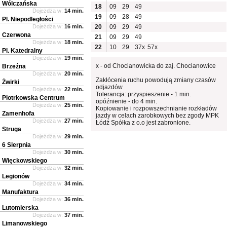
Wólczańska
18
09
29
49
Dojeżdża w:
14 min.
19
09
28
49
Pl. Niepodległości
Dojeżdża w:
16 min.
20
09
29
49
Czerwona
21
09
29
49
Dojeżdża w:
18 min.
22
10
29
37x
57x
Pl. Katedralny
Dojeżdża w:
19 min.
x - od Chocianowicka do zaj. Chocianowice
Brzeźna
Dojeżdża w:
20 min.
Zakłócenia ruchu powodują zmiany czasów
Żwirki
odjazdów
Dojeżdża w:
22 min.
Tolerancja: przyspieszenie - 1 min.
Piotrkowska Centrum
opóźnienie - do 4 min.
Dojeżdża w:
25 min.
Kopiowanie i rozpowszechnianie rozkładów
Zamenhofa
jazdy w celach zarobkowych bez zgody MPK
Dojeżdża w:
27 min.
Łódź Spółka z o.o jest zabronione.
Struga
Dojeżdża w:
29 min.
6 Sierpnia
Dojeżdża w:
30 min.
Więckowskiego
Dojeżdża w:
32 min.
Legionów
Dojeżdża w:
34 min.
Manufaktura
Dojeżdża w:
36 min.
Lutomierska
Dojeżdża w:
37 min.
Limanowskiego