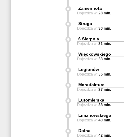
Zamenhofa
Dojeżdża w:
28 min.
Struga
Dojeżdża w:
30 min.
6 Sierpnia
Dojeżdża w:
31 min.
Więckowskiego
Dojeżdża w:
33 min.
Legionów
Dojeżdża w:
35 min.
Manufaktura
Dojeżdża w:
37 min.
Lutomierska
Dojeżdża w:
38 min.
Limanowskiego
Dojeżdża w:
40 min.
Dolna
Dojeżdża w:
42 min.