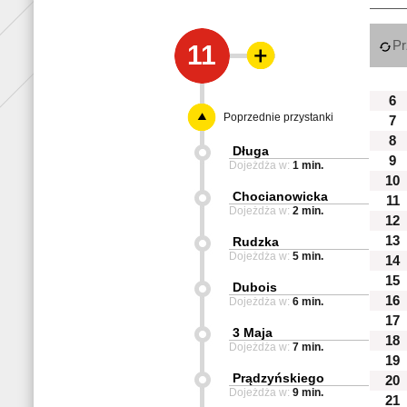
Pr
11
6
Poprzednie przystanki
7
8
Długa
9
Dojeżdża w:
1 min.
10
Chocianowicka
11
Dojeżdża w:
2 min.
12
13
Rudzka
Dojeżdża w:
5 min.
14
15
Dubois
16
Dojeżdża w:
6 min.
17
3 Maja
18
Dojeżdża w:
7 min.
19
Prądzyńskiego
20
Dojeżdża w:
9 min.
21