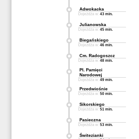
Adwokacka
Dojeżdża w:
43 min.
Julianowska
Dojeżdża w:
45 min.
Biegańskiego
Dojeżdża w:
46 min.
Cm. Radogoszcz
Dojeżdża w:
48 min.
Pl. Pamięci
Narodowej
Dojeżdża w:
49 min.
Przedwiośnie
Dojeżdża w:
50 min.
Sikorskiego
Dojeżdża w:
51 min.
Pasieczna
Dojeżdża w:
53 min.
Świtezianki