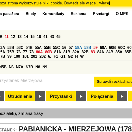
sza strona wykorzystuje pliki cookie. Dowiedz się więcej.
więcej
a pasażera
Bilety
Komunikaty
Reklama
Przetargi
O MPK
0B
11
12
13
14
15
16
41
43
45
53A
53B
53C
54B
55A
55B
55C
56
57
58A
58B
59
60A
60B
60C
60
75A
75B
76
77
78
80A
80B
81A
81B
82A
82B
83
84A
84B
85A
85B
97B
99
100
101
201
202
6.
F1
G1
G2
H
W
N5B
N6
N7A
N7B
N8
N9
rzystanek Mierzejowa
Sprawdź rozkład na d
Utrudnienia
Przystanki
Połączenia
edziałek), zmiana trasy
PABIANICKA - MIERZEJOWA (178
STANEK: