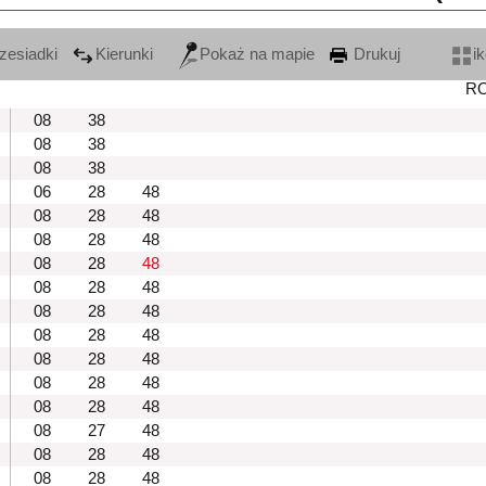
zesiadki
Kierunki
Pokaż na mapie
Drukuj
i
R
08
38
08
38
08
38
06
28
48
08
28
48
08
28
48
08
28
48
08
28
48
08
28
48
08
28
48
08
28
48
08
28
48
08
28
48
08
27
48
08
28
48
08
28
48