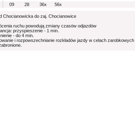
09
28
36x
56x
od Chocianowicka do zaj. Chocianowice
ócenia ruchu powodują zmiany czasów odjazdów
rancja: przyspieszenie - 1 min.
nienie - do 4 min.
owanie i rozpowszechnianie rozkładów jazdy w celach zarobkowych
 zabronione.