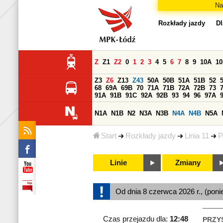
Na
Rozkłady jazdy
Dl
Z
Z1
Z2
0
1
2
3
4
5
6
7
8
9
10A
1
Z3
Z6
Z13
Z43
50A
50B
51A
51B
52
68
69A
69B
70
71A
71B
72A
72B
73
91A
91B
91C
92A
92B
93
94
96
97A
N1A
N1B
N2
N3A
N3B
N4A
N4B
N5A
Start
Rozkłady jazdy
Linia 11
P
Linie
Zmiany
Od dnia 8 czerwca 2026 r., (poni
Czas przejazdu dla:
12:48
PRZY