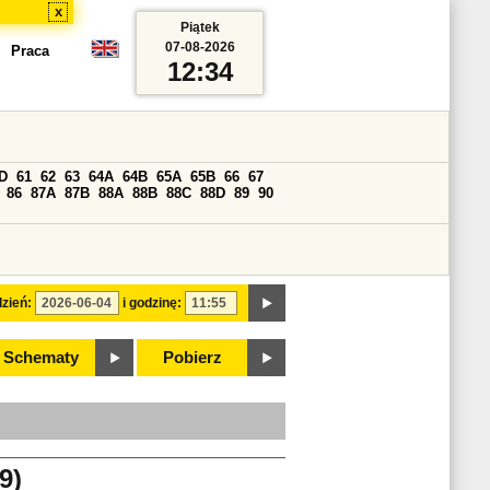
x
Piątek
07-08-2026
Praca
12:34
D
61
62
63
64A
64B
65A
65B
66
67
86
87A
87B
88A
88B
88C
88D
89
90
zień:
i godzinę:
Schematy
Pobierz
9)