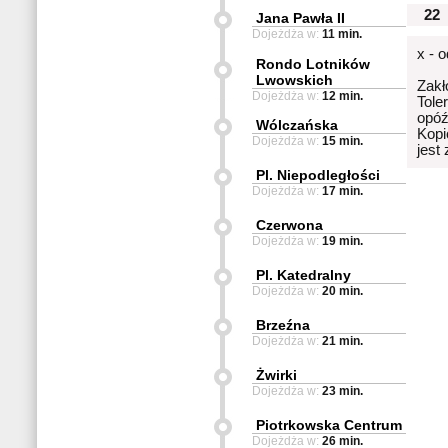
22
Jana Pawła II
Dojeżdża w:
11 min.
x - 
Rondo Lotników
Lwowskich
Zakł
Dojeżdża w:
12 min.
Tole
opóź
Wólczańska
Kopi
Dojeżdża w:
15 min.
jest
Pl. Niepodległości
Dojeżdża w:
17 min.
Czerwona
Dojeżdża w:
19 min.
Pl. Katedralny
Dojeżdża w:
20 min.
Brzeźna
Dojeżdża w:
21 min.
Żwirki
Dojeżdża w:
23 min.
Piotrkowska Centrum
Dojeżdża w:
26 min.