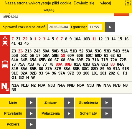
Nasza strona wykorzystuje pliki cookie. Dowiedz się
więcej
x
#
więcej.
Sprawdź rozkład na dzień:
i godzinę:
Z
Z1
Z2
0
1
2
3
4
5
6
7
8
9
10A
10B
11
12
13
14
15
16
41
43
45
Z3
Z6
Z13
Z43
50A
50B
51A
51B
52
53A
53C
53B
54B
55A
55B
55C
56
57
58A
58B
59
60A
60B
60C
60D
61
62
63
64A
64B
65A
65B
66
67
68
69A
69B
70
71A
71B
72A
72B
73
75A
75B
76
77
78
80A
80B
81A
81B
82A
82B
83
84A
84B
85A
85B
86
87A
87B
88A
88B
88C
88D
89
90
91A
91B
91C
92A
92B
93
94
96
97A
97B
99
100
101
201
202
6.
F1
G1
G2
H
W
N1A
N1B
N2
N3A
N3B
N4A
N4B
N5A
N5B
N6
N7A
N7B
N8
N9
Linie
Zmiany
Utrudnienia
Przystanki
Połączenia
Schematy
Pobierz