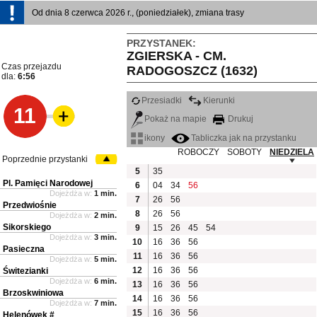
Od dnia 8 czerwca 2026 r., (poniedziałek), zmiana trasy
PRZYSTANEK:
ZGIERSKA - CM.
Czas przejazdu
RADOGOSZCZ (1632)
dla:
6:56
Przesiadki
Kierunki
11
Pokaż na mapie
Drukuj
ikony
Tabliczka jak na przystanku
ROBOCZY
SOBOTY
NIEDZIELA
Poprzednie przystanki
5
35
Pl. Pamięci Narodowej
6
04
34
56
Dojeżdża w:
1 min.
7
26
56
Przedwiośnie
8
26
56
Dojeżdża w:
2 min.
Sikorskiego
9
15
26
45
54
Dojeżdża w:
3 min.
10
16
36
56
Pasieczna
11
16
36
56
Dojeżdża w:
5 min.
12
16
36
56
Świtezianki
Dojeżdża w:
6 min.
13
16
36
56
Brzoskwiniowa
14
16
36
56
Dojeżdża w:
7 min.
15
16
36
56
Helenówek #