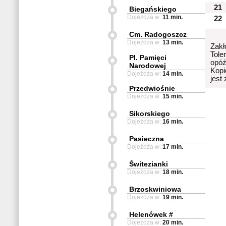
21
Biegańskiego
Dojeżdża w:
11 min.
22
Cm. Radogoszcz
Dojeżdża w:
13 min.
Zakł
Tole
Pl. Pamięci
opóź
Narodowej
Kopi
Dojeżdża w:
14 min.
jest
Przedwiośnie
Dojeżdża w:
15 min.
Sikorskiego
Dojeżdża w:
16 min.
Pasieczna
Dojeżdża w:
17 min.
Świtezianki
Dojeżdża w:
18 min.
Brzoskwiniowa
Dojeżdża w:
19 min.
Helenówek #
Dojeżdża w:
20 min.