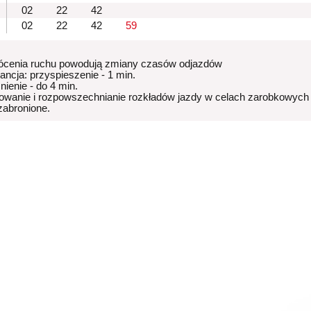
02
22
42
02
22
42
59
ócenia ruchu powodują zmiany czasów odjazdów
rancja: przyspieszenie - 1 min.
nienie - do 4 min.
owanie i rozpowszechnianie rozkładów jazdy w celach zarobkowych
 zabronione.