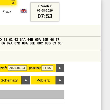
x
Czwartek
06-08-2026
Praca
07:53
D
61
62
63
64A
64B
65A
65B
66
67
86
87A
87B
88A
88B
88C
88D
89
90
zień:
i godzinę:
Schematy
Pobierz