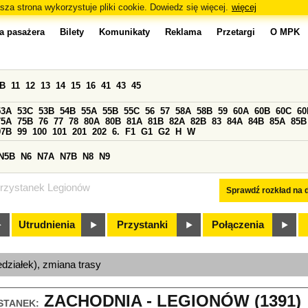
sza strona wykorzystuje pliki cookie. Dowiedz się więcej.
więcej
a pasażera
Bilety
Komunikaty
Reklama
Przetargi
O MPK
0B
11
12
13
14
15
16
41
43
45
53A
53C
53B
54B
55A
55B
55C
56
57
58A
58B
59
60A
60B
60C
60
75A
75B
76
77
78
80A
80B
81A
81B
82A
82B
83
84A
84B
85A
85B
97B
99
100
101
201
202
6.
F1
G1
G2
H
W
N5B
N6
N7A
N7B
N8
N9
rzystanek Legionów
Sprawdź rozkład na d
Utrudnienia
Przystanki
Połączenia
edziałek), zmiana trasy
ZACHODNIA - LEGIONÓW (1391)
STANEK: