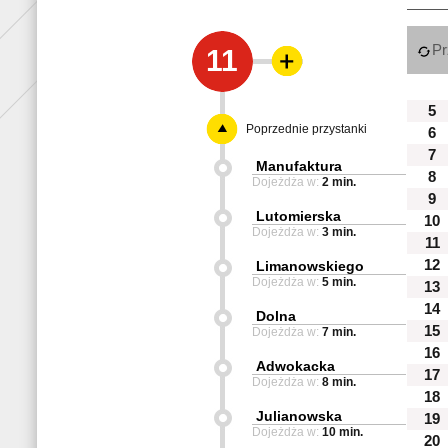
Pr
11
5
Poprzednie przystanki
6
7
Manufaktura
8
Dojeżdża w:
2 min.
9
Lutomierska
10
Dojeżdża w:
3 min.
11
12
Limanowskiego
Dojeżdża w:
5 min.
13
14
Dolna
15
Dojeżdża w:
7 min.
16
Adwokacka
17
Dojeżdża w:
8 min.
18
Julianowska
19
Dojeżdża w:
10 min.
20