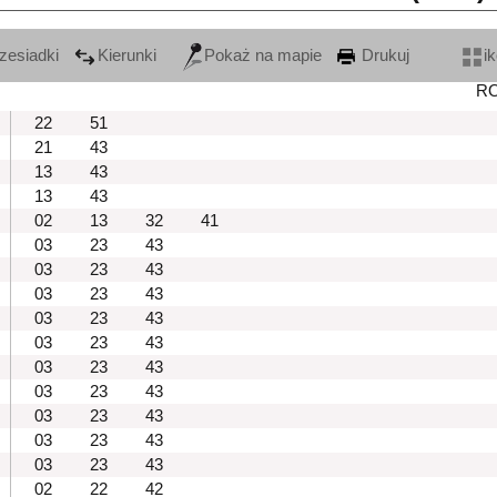
zesiadki
Kierunki
Pokaż na mapie
Drukuj
i
R
22
51
21
43
13
43
13
43
02
13
32
41
03
23
43
03
23
43
03
23
43
03
23
43
03
23
43
03
23
43
03
23
43
03
23
43
03
23
43
03
23
43
02
22
42