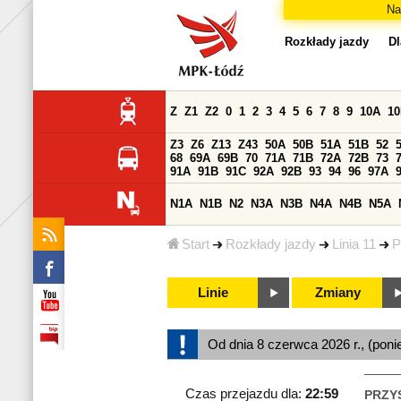
Na
Rozkłady jazdy
Dl
Z
Z1
Z2
0
1
2
3
4
5
6
7
8
9
10A
1
Z3
Z6
Z13
Z43
50A
50B
51A
51B
52
68
69A
69B
70
71A
71B
72A
72B
73
91A
91B
91C
92A
92B
93
94
96
97A
N1A
N1B
N2
N3A
N3B
N4A
N4B
N5A
Start
Rozkłady jazdy
Linia 11
P
Linie
Zmiany
Od dnia 8 czerwca 2026 r., (poni
Czas przejazdu dla:
22:59
PRZY