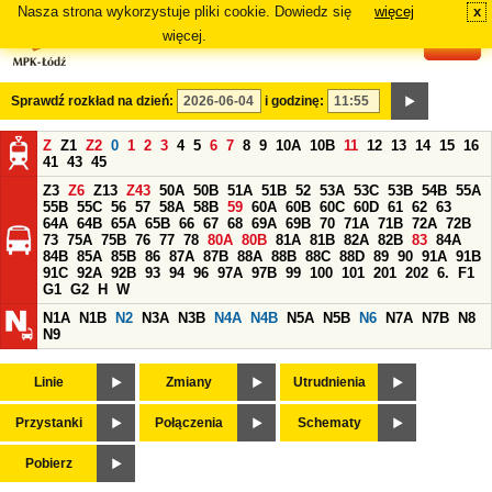
Nasza strona wykorzystuje pliki cookie. Dowiedz się
więcej
x
#
więcej.
Sprawdź rozkład na dzień:
i godzinę:
Z
Z1
Z2
0
1
2
3
4
5
6
7
8
9
10A
10B
11
12
13
14
15
16
41
43
45
Z3
Z6
Z13
Z43
50A
50B
51A
51B
52
53A
53C
53B
54B
55A
55B
55C
56
57
58A
58B
59
60A
60B
60C
60D
61
62
63
64A
64B
65A
65B
66
67
68
69A
69B
70
71A
71B
72A
72B
73
75A
75B
76
77
78
80A
80B
81A
81B
82A
82B
83
84A
84B
85A
85B
86
87A
87B
88A
88B
88C
88D
89
90
91A
91B
91C
92A
92B
93
94
96
97A
97B
99
100
101
201
202
6.
F1
G1
G2
H
W
N1A
N1B
N2
N3A
N3B
N4A
N4B
N5A
N5B
N6
N7A
N7B
N8
N9
Linie
Zmiany
Utrudnienia
Przystanki
Połączenia
Schematy
Pobierz