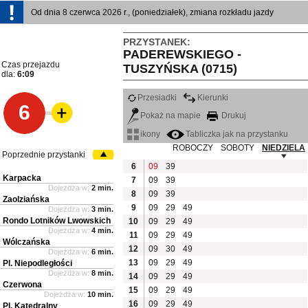
Od dnia 8 czerwca 2026 r., (poniedziałek), zmiana rozkładu jazdy
PRZYSTANEK:
PADEREWSKIEGO -
Czas przejazdu
TUSZYŃSKA (0715)
dla:
6:09
Przesiadki
Kierunki
6
Pokaż na mapie
Drukuj
ikony
Tabliczka jak na przystanku
ROBOCZY
SOBOTY
NIEDZIELA
Poprzednie przystanki
6
09
39
Karpacka
7
09
39
Dojeżdża w:
2 min.
8
09
39
Zaolziańska
9
09
29
49
Dojeżdża w:
3 min.
Rondo Lotników Lwowskich
10
09
29
49
Dojeżdża w:
4 min.
11
09
29
49
Wólczańska
12
09
30
49
Dojeżdża w:
6 min.
13
09
29
49
Pl. Niepodległości
Dojeżdża w:
8 min.
14
09
29
49
Czerwona
15
09
29
49
Dojeżdża w:
10 min.
16
09
29
49
Pl. Katedralny