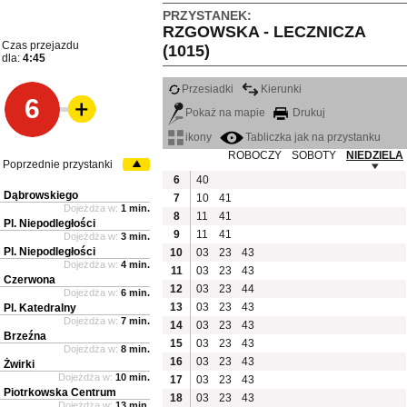
PRZYSTANEK:
RZGOWSKA - LECZNICZA
Czas przejazdu
(1015)
dla:
4:45
Przesiadki
Kierunki
6
Pokaż na mapie
Drukuj
ikony
Tabliczka jak na przystanku
ROBOCZY
SOBOTY
NIEDZIELA
Poprzednie przystanki
6
40
Dąbrowskiego
7
10
41
Dojeżdża w:
1 min.
8
11
41
Pl. Niepodległości
9
11
41
Dojeżdża w:
3 min.
Pl. Niepodległości
10
03
23
43
Dojeżdża w:
4 min.
11
03
23
43
Czerwona
12
03
23
44
Dojeżdża w:
6 min.
13
03
23
43
Pl. Katedralny
Dojeżdża w:
7 min.
14
03
23
43
Brzeźna
15
03
23
43
Dojeżdża w:
8 min.
16
03
23
43
Żwirki
Dojeżdża w:
10 min.
17
03
23
43
Piotrkowska Centrum
18
03
23
43
Dojeżdża w:
13 min.