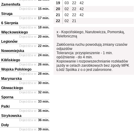
19
03
22
42
Zamenhofa
Dojeżdża w:
15 min.
20
02
22
42
Struga
21
02
22
42
Dojeżdża w:
17 min.
22
02
21
6 Sierpnia
Dojeżdża w:
18 min.
x - Kopcińskiego, Narutowicza, Pomorską,
Więckowskiego
Telefoniczną
Dojeżdża w:
20 min.
Legionów
Zakłócenia ruchu powodują zmiany czasów
Dojeżdża w:
22 min.
odjazdów
Nowomiejska
Tolerancja: przyspieszenie - 1 min.
Dojeżdża w:
24 min.
opóźnienie - do 4 min.
Kilińskiego
Kopiowanie i rozpowszechnianie rozkładów
Dojeżdża w:
26 min.
jazdy w celach zarobkowych bez zgody MPK
Wojska Polskiego
Łódź Spółka z o.o jest zabronione.
Dojeżdża w:
28 min.
Marynarska
Dojeżdża w:
30 min.
Głowackiego
Dojeżdża w:
32 min.
Sporna
Dojeżdża w:
33 min.
Palki
Dojeżdża w:
35 min.
Strykowska
Dojeżdża w:
36 min.
Doły
Dojeżdża w:
39 min.