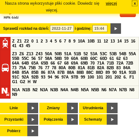
Nasza strona wykorzystuje pliki cookie. Dowiedz się
więcej
x
#
więcej.
Sprawdź rozkład na dzień:
i godzinę:
Z
Z1
Z2
0
1
2
3
4
5
6
7
8
9
10A
10B
11
12
13
14
15
16
41
43
45
Z3
Z6
Z13
Z43
50A
50B
51A
51B
52
53A
53C
53B
54B
55A
55B
55C
56
57
58A
58B
59
60A
60B
60C
60D
61
62
63
64A
64B
65A
65B
66
67
68
69A
69B
70
71A
71B
72A
72B
73
75A
75B
76
77
78
80A
80B
81A
81B
82A
82B
83
84A
84B
85A
85B
86
87A
87B
88A
88B
88C
88D
89
90
91A
91B
91C
92A
92B
93
94
96
97A
97B
99
100
101
201
202
6.
F1
G1
G2
H
W
N1A
N1B
N2
N3A
N3B
N4A
N4B
N5A
N5B
N6
N7A
N7B
N8
N9
Linie
Zmiany
Utrudnienia
Przystanki
Połączenia
Schematy
Pobierz