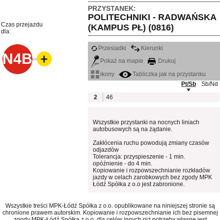
PRZYSTANEK:
POLITECHNIKI - RADWAŃSKA
Czas przejazdu
(KAMPUS PŁ) (0816)
dla:
Przesiadki
Kierunki
N4B
Pokaż na mapie
Drukuj
ikony
Tabliczka jak na przystanku
Pt/Sb
Sb/Nd
2
46
Wszystkie przystanki na nocnych liniach
autobusowych są na żądanie.
Zakłócenia ruchu powodują zmiany czasów
odjazdów
Tolerancja: przyspieszenie - 1 min.
opóźnienie - do 4 min.
Kopiowanie i rozpowszechnianie rozkładów
jazdy w celach zarobkowych bez zgody MPK
Łódź Spółka z o.o jest zabronione.
Wszystkie treści MPK-Łódź Spółka z o.o. opublikowane na niniejszej stronie są
chronione prawem autorskim. Kopiowanie i rozpowszechnianie ich bez pisemnej
zgody MPK-Łódź Spółka z o.o. dla celów innych niż potrzeby własne jest