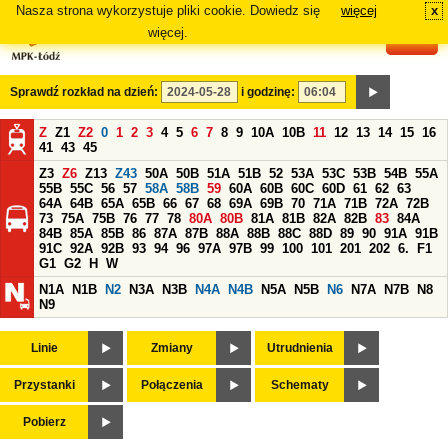
Nasza strona wykorzystuje pliki cookie. Dowiedz się
więcej
x
#
więcej.
Sprawdź rozkład na dzień:
i godzinę:
Z
Z1
Z2
0
1
2
3
4
5
6
7
8
9
10A
10B
11
12
13
14
15
16
41
43
45
Z3
Z6
Z13
Z43
50A
50B
51A
51B
52
53A
53C
53B
54B
55A
55B
55C
56
57
58A
58B
59
60A
60B
60C
60D
61
62
63
64A
64B
65A
65B
66
67
68
69A
69B
70
71A
71B
72A
72B
73
75A
75B
76
77
78
80A
80B
81A
81B
82A
82B
83
84A
84B
85A
85B
86
87A
87B
88A
88B
88C
88D
89
90
91A
91B
91C
92A
92B
93
94
96
97A
97B
99
100
101
201
202
6.
F1
G1
G2
H
W
N1A
N1B
N2
N3A
N3B
N4A
N4B
N5A
N5B
N6
N7A
N7B
N8
N9
Linie
Zmiany
Utrudnienia
Przystanki
Połączenia
Schematy
Pobierz