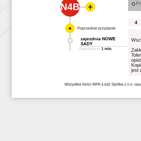
Pr
N4B
4
Poprzednie przystanki
zajezdnia NOWE
Wszy
SADY
Dojeżdża w:
1 min.
Zakł
Tole
opóź
Kopi
jest
Wszystkie treści MPK-Łódź Spółka z o.o. op