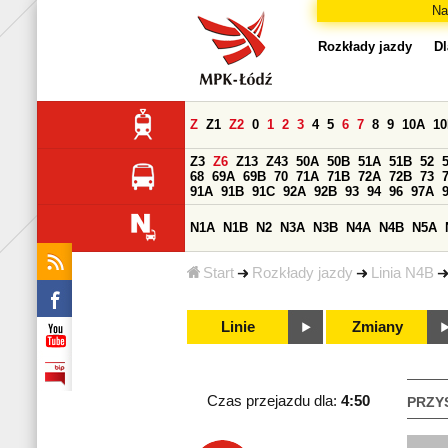
Na
Rozkłady jazdy
Dl
Z
Z1
Z2
0
1
2
3
4
5
6
7
8
9
10A
1
Z3
Z6
Z13
Z43
50A
50B
51A
51B
52
68
69A
69B
70
71A
71B
72A
72B
73
91A
91B
91C
92A
92B
93
94
96
97A
N1A
N1B
N2
N3A
N3B
N4A
N4B
N5A
Start
Rozkłady jazdy
Linia N4B
Linie
Zmiany
Czas przejazdu dla:
4:50
PRZY