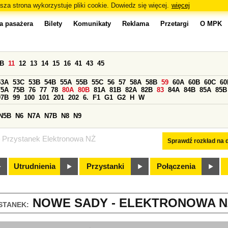
sza strona wykorzystuje pliki cookie. Dowiedz się więcej.
więcej
a pasażera
Bilety
Komunikaty
Reklama
Przetargi
O MPK
0B
11
12
13
14
15
16
41
43
45
53A
53C
53B
54B
55A
55B
55C
56
57
58A
58B
59
60A
60B
60C
60
75A
75B
76
77
78
80A
80B
81A
81B
82A
82B
83
84A
84B
85A
85B
97B
99
100
101
201
202
6.
F1
G1
G2
H
W
N5B
N6
N7A
N7B
N8
N9
Przystanek Elektronowa NŻ
Sprawdź rozkład na d
Utrudnienia
Przystanki
Połączenia
NOWE SADY - ELEKTRONOWA NŻ
STANEK: