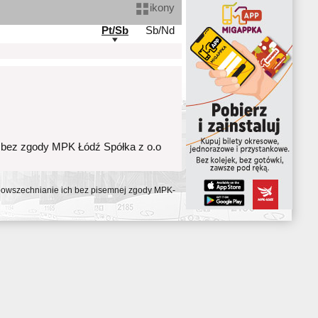
ikony
Pt/Sb
Sb/Nd
 bez zgody MPK Łódź Spółka z o.o
ozpowszechnianie ich bez pisemnej zgody MPK-