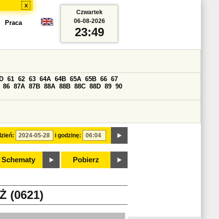
x
Czwartek
06-08-2026
Praca
23:49
D
61
62
63
64A
64B
65A
65B
66
67
86
87A
87B
88A
88B
88C
88D
89
90
zień:
i godzinę:
Schematy
Pobierz
 (0621)