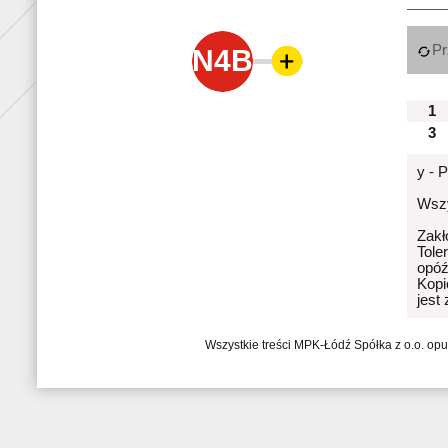
Pr
N4B
1
3
y - 
Wszy
Zakł
Tole
opóź
Kopi
jest
Wszystkie treści MPK-Łódź Spółka z o.o. op