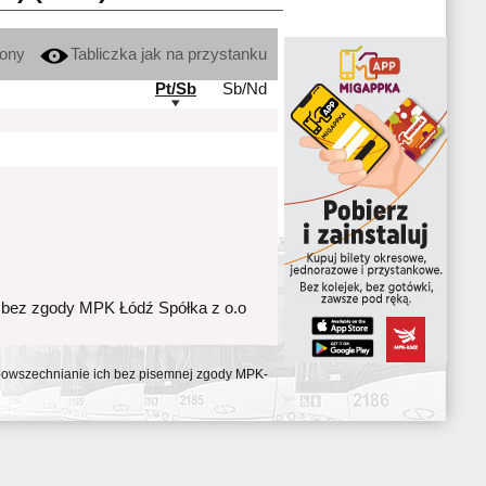
kony
Tabliczka jak na przystanku
Pt/Sb
Sb/Nd
 bez zgody MPK Łódź Spółka z o.o
ozpowszechnianie ich bez pisemnej zgody MPK-