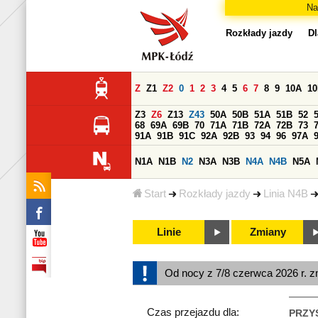
Na
Rozkłady jazdy
Dl
Z
Z1
Z2
0
1
2
3
4
5
6
7
8
9
10A
1
Z3
Z6
Z13
Z43
50A
50B
51A
51B
52
68
69A
69B
70
71A
71B
72A
72B
73
91A
91B
91C
92A
92B
93
94
96
97A
N1A
N1B
N2
N3A
N3B
N4A
N4B
N5A
Start
Rozkłady jazdy
Linia N4B
Linie
Zmiany
Od nocy z 7/8 czerwca 2026 r. z
Czas przejazdu dla:
PRZY