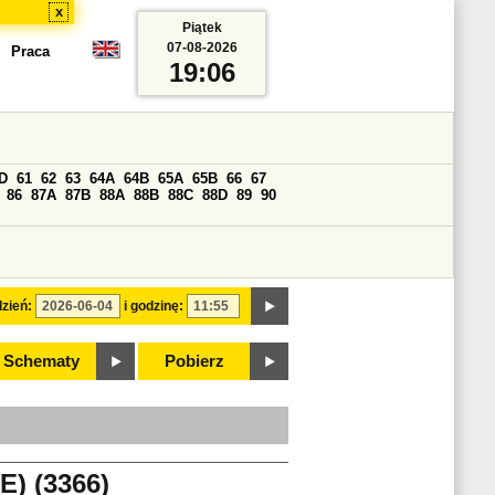
x
Piątek
07-08-2026
Praca
19:06
D
61
62
63
64A
64B
65A
65B
66
67
86
87A
87B
88A
88B
88C
88D
89
90
zień:
i godzinę:
Schematy
Pobierz
) (3366)