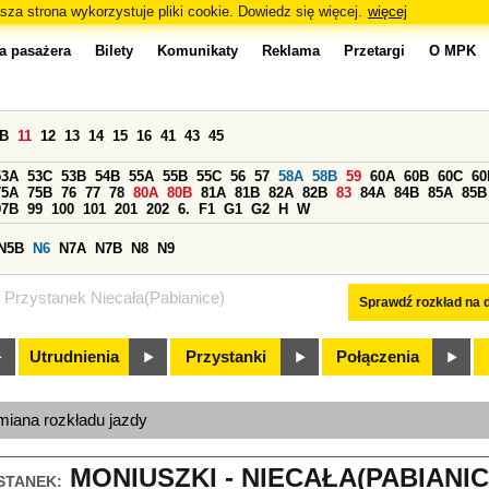
sza strona wykorzystuje pliki cookie. Dowiedz się więcej.
więcej
a pasażera
Bilety
Komunikaty
Reklama
Przetargi
O MPK
0B
11
12
13
14
15
16
41
43
45
53A
53C
53B
54B
55A
55B
55C
56
57
58A
58B
59
60A
60B
60C
60
75A
75B
76
77
78
80A
80B
81A
81B
82A
82B
83
84A
84B
85A
85B
97B
99
100
101
201
202
6.
F1
G1
G2
H
W
N5B
N6
N7A
N7B
N8
N9
Przystanek Niecała(Pabianice)
Sprawdź rozkład na d
Utrudnienia
Przystanki
Połączenia
miana rozkładu jazdy
MONIUSZKI - NIECAŁA(PABIANICE
STANEK: