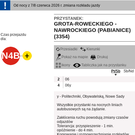
Od nocy z 7/8 czerwca 2026 r. zmiana rozkładu jazdy
PRZYSTANEK:
GROTA-ROWECKIEGO -
NAWROCKIEGO (PABIANICE)
Czas przejazdu
(3354)
dla:
Przesiadki
Kierunki
N4B
Pokaż na mapie
Drukuj
ikony
Tabliczka jak na przystanku
Pt/Sb
Sb/Nd
2
06
4
06y
y - Politechniki, Obywatelską, Nowe Sady
Wszystkie przystanki na nocnych liniach
autobusowych są na żądanie.
Zakłócenia ruchu powodują zmiany czasów
odjazdów
Tolerancja: przyspieszenie - 1 min.
opóźnienie - do 4 min.
Kopiowanie i rozpowszechnianie rozkładów