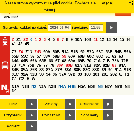
Nasza strona wykorzystuje pliki cookie. Dowiedz się
więcej
x
#
więcej.
Sprawdź rozkład na dzień:
i godzinę:
Z
Z1
Z2
0
1
2
3
4
5
6
7
8
9
10A
10B
11
12
13
14
15
16
41
43
45
Z3
Z6
Z13
Z43
50A
50B
51A
51B
52
53A
53C
53B
54B
55A
55B
55C
56
57
58A
58B
59
60A
60B
60C
60D
61
62
63
64A
64B
65A
65B
66
67
68
69A
69B
70
71A
71B
72A
72B
73
75A
75B
76
77
78
80A
80B
81A
81B
82A
82B
83
84A
84B
85A
85B
86
87A
87B
88A
88B
88C
88D
89
90
91A
91B
91C
92A
92B
93
94
96
97A
97B
99
100
101
201
202
6.
F1
G1
G2
H
W
N1A
N1B
N2
N3A
N3B
N4A
N4B
N5A
N5B
N6
N7A
N7B
N8
N9
Linie
Zmiany
Utrudnienia
Przystanki
Połączenia
Schematy
Pobierz