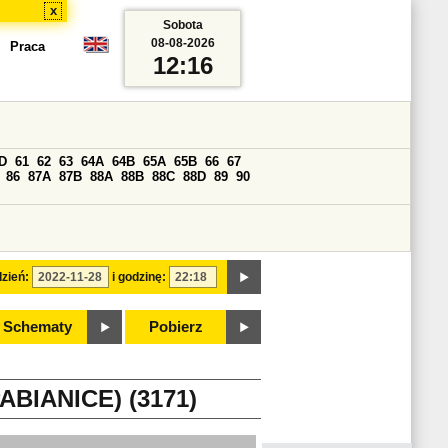
x
Sobota
08-08-2026
Praca
12:16
D
61
62
63
64A
64B
65A
65B
66
67
86
87A
87B
88A
88B
88C
88D
89
90
zień:
i godzinę:
Schematy
Pobierz
BIANICE) (3171)