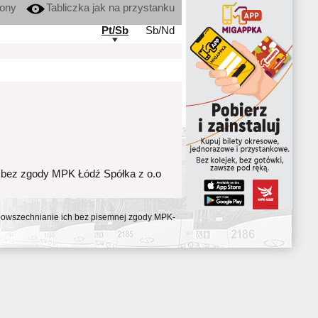
kony
Tabliczka jak na przystanku
Pt/Sb
Sb/Nd
 bez zgody MPK Łódź Spółka z o.o
ozpowszechnianie ich bez pisemnej zgody MPK-