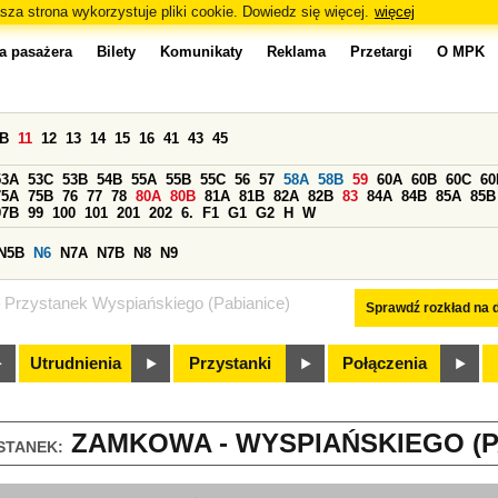
sza strona wykorzystuje pliki cookie. Dowiedz się więcej.
więcej
a pasażera
Bilety
Komunikaty
Reklama
Przetargi
O MPK
0B
11
12
13
14
15
16
41
43
45
53A
53C
53B
54B
55A
55B
55C
56
57
58A
58B
59
60A
60B
60C
60
75A
75B
76
77
78
80A
80B
81A
81B
82A
82B
83
84A
84B
85A
85B
97B
99
100
101
201
202
6.
F1
G1
G2
H
W
N5B
N6
N7A
N7B
N8
N9
Przystanek Wyspiańskiego (Pabianice)
Sprawdź rozkład na d
Utrudnienia
Przystanki
Połączenia
ZAMKOWA - WYSPIAŃSKIEGO (PA
STANEK: