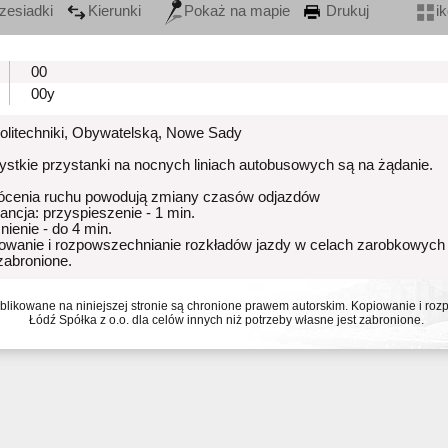
zesiadki
Kierunki
Pokaż na mapie
Drukuj
i
00
00y
Politechniki, Obywatelską, Nowe Sady
stkie przystanki na nocnych liniach autobusowych są na żądanie.
ócenia ruchu powodują zmiany czasów odjazdów
rancja: przyspieszenie - 1 min.
nienie - do 4 min.
owanie i rozpowszechnianie rozkładów jazdy w celach zarobkowych
 zabronione.
ublikowane na niniejszej stronie są chronione prawem autorskim. Kopiowanie i r
Łódź Spółka z o.o. dla celów innych niż potrzeby własne jest zabronione.