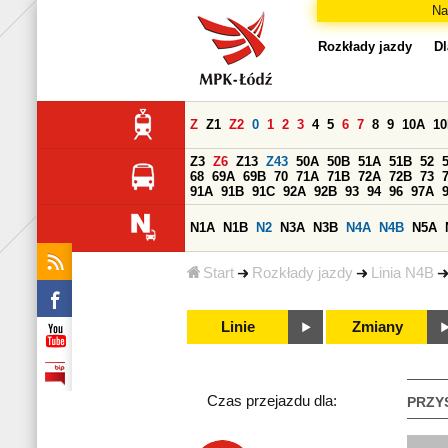
Na
Rozkłady jazdy
Dl
Z
Z1
Z2
0
1
2
3
4
5
6
7
8
9
10A
1
Z3
Z6
Z13
Z43
50A
50B
51A
51B
52
68
69A
69B
70
71A
71B
72A
72B
73
91A
91B
91C
92A
92B
93
94
96
97A
N1A
N1B
N2
N3A
N3B
N4A
N4B
N5A
Start
Rozkłady jazdy
Linia N4B
Linie
Zmiany
Czas przejazdu dla:
PRZY