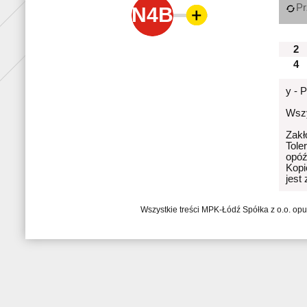
Pr
N4B
2
4
y - 
Wszy
Zakł
Tole
opóź
Kopi
jest
Wszystkie treści MPK-Łódź Spółka z o.o. op