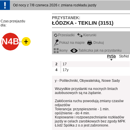
Od nocy z 7/8 czerwca 2026 r. zmiana rozkładu jazdy
PRZYSTANEK:
Czas przejazdu
ŁÓDZKA - TEKLIN (3151)
dla:
Przesiadki
Kierunki
N4B
Pokaż na mapie
Drukuj
ikony
Tabliczka jak na przystanku
Pt/Sb
Sb/Nd
2
17
4
17y
y - Politechniki, Obywatelską, Nowe Sady
Wszystkie przystanki na nocnych liniach
autobusowych są na żądanie.
Zakłócenia ruchu powodują zmiany czasów
odjazdów
Tolerancja: przyspieszenie - 1 min.
opóźnienie - do 4 min.
Kopiowanie i rozpowszechnianie rozkładów
jazdy w celach zarobkowych bez zgody MPK
Łódź Spółka z o.o jest zabronione.