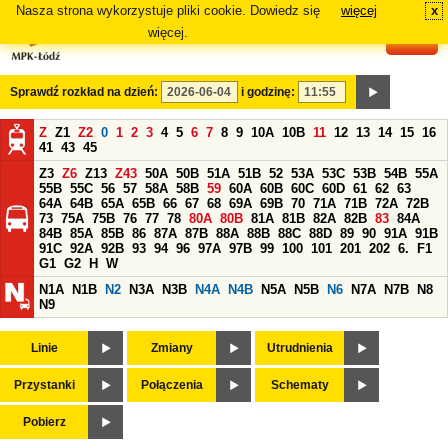
Nasza strona wykorzystuje pliki cookie. Dowiedz się
więcej
x
#
więcej.
Sprawdź rozkład na dzień:
i godzinę:
Z
Z1
Z2
0
1
2
3
4
5
6
7
8
9
10A
10B
11
12
13
14
15
16
41
43
45
Z3
Z6
Z13
Z43
50A
50B
51A
51B
52
53A
53C
53B
54B
55A
55B
55C
56
57
58A
58B
59
60A
60B
60C
60D
61
62
63
64A
64B
65A
65B
66
67
68
69A
69B
70
71A
71B
72A
72B
73
75A
75B
76
77
78
80A
80B
81A
81B
82A
82B
83
84A
84B
85A
85B
86
87A
87B
88A
88B
88C
88D
89
90
91A
91B
91C
92A
92B
93
94
96
97A
97B
99
100
101
201
202
6.
F1
G1
G2
H
W
N1A
N1B
N2
N3A
N3B
N4A
N4B
N5A
N5B
N6
N7A
N7B
N8
N9
Linie
Zmiany
Utrudnienia
Przystanki
Połączenia
Schematy
Pobierz