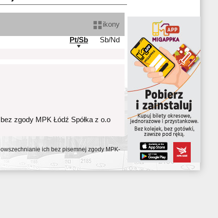
ikony
Pt/Sb
Sb/Nd
 bez zgody MPK Łódź Spółka z o.o
ozpowszechnianie ich bez pisemnej zgody MPK-