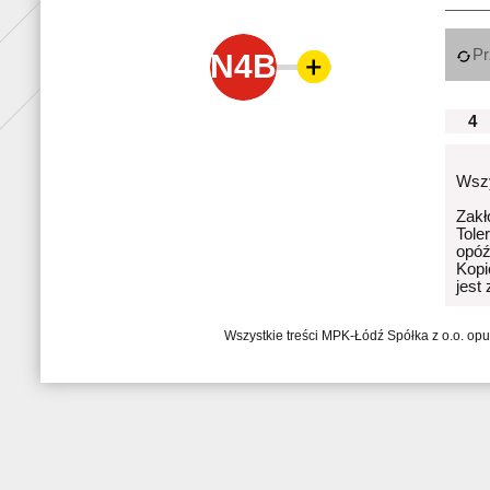
Pr
N4B
4
Wszy
Zakł
Tole
opóź
Kopi
jest
Wszystkie treści MPK-Łódź Spółka z o.o. op