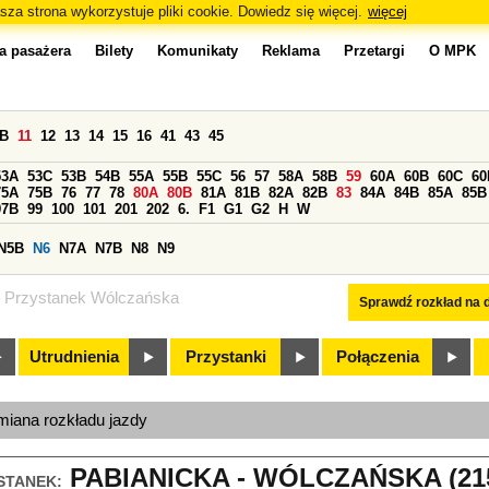
sza strona wykorzystuje pliki cookie. Dowiedz się więcej.
więcej
a pasażera
Bilety
Komunikaty
Reklama
Przetargi
O MPK
0B
11
12
13
14
15
16
41
43
45
53A
53C
53B
54B
55A
55B
55C
56
57
58A
58B
59
60A
60B
60C
60
75A
75B
76
77
78
80A
80B
81A
81B
82A
82B
83
84A
84B
85A
85B
97B
99
100
101
201
202
6.
F1
G1
G2
H
W
N5B
N6
N7A
N7B
N8
N9
Przystanek Wólczańska
Sprawdź rozkład na d
Utrudnienia
Przystanki
Połączenia
miana rozkładu jazdy
PABIANICKA - WÓLCZAŃSKA (21
STANEK: