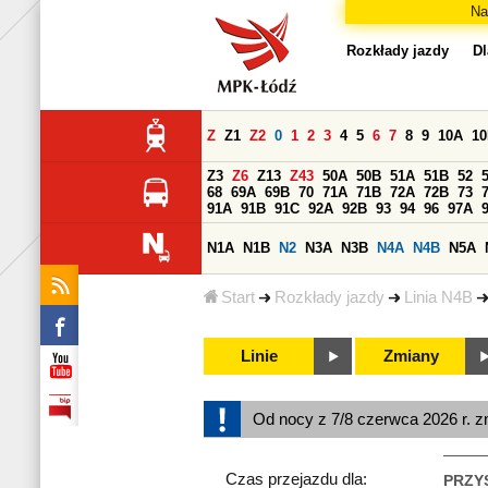
Na
Rozkłady jazdy
Dl
Z
Z1
Z2
0
1
2
3
4
5
6
7
8
9
10A
1
Z3
Z6
Z13
Z43
50A
50B
51A
51B
52
68
69A
69B
70
71A
71B
72A
72B
73
91A
91B
91C
92A
92B
93
94
96
97A
N1A
N1B
N2
N3A
N3B
N4A
N4B
N5A
Start
Rozkłady jazdy
Linia N4B
Linie
Zmiany
Od nocy z 7/8 czerwca 2026 r. z
Czas przejazdu dla:
PRZY