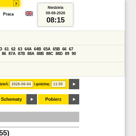
x
Niedziela
09-08-2026
Praca
08:15
D
61
62
63
64A
64B
65A
65B
66
67
86
87A
87B
88A
88B
88C
88D
89
90
zień:
i godzinę:
Schematy
Pobierz
55)