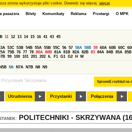
sza strona wykorzystuje pliki cookie. Dowiedz się więcej.
więcej
a pasażera
Bilety
Komunikaty
Reklama
Przetargi
O MPK
0B
11
12
13
14
15
16
41
43
45
53A
53C
53B
54B
55A
55B
55C
56
57
58A
58B
59
60A
60B
60C
60
75A
75B
76
77
78
80A
80B
81A
81B
82A
82B
83
84A
84B
85A
85B
97B
99
100
101
201
202
6.
F1
G1
G2
H
W
N5B
N6
N7A
N7B
N8
N9
Przystanek Skrzywana
Sprawdź rozkład na d
Utrudnienia
Przystanki
Połączenia
POLITECHNIKI - SKRZYWANA (16
STANEK: