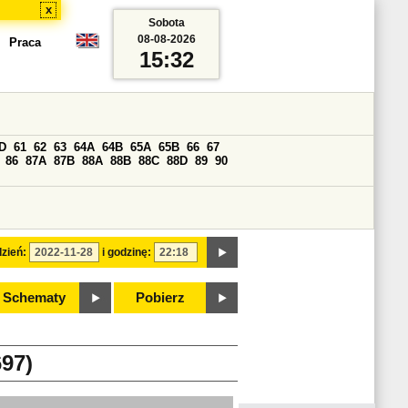
x
Sobota
08-08-2026
Praca
15:32
D
61
62
63
64A
64B
65A
65B
66
67
86
87A
87B
88A
88B
88C
88D
89
90
zień:
i godzinę:
Schematy
Pobierz
97)