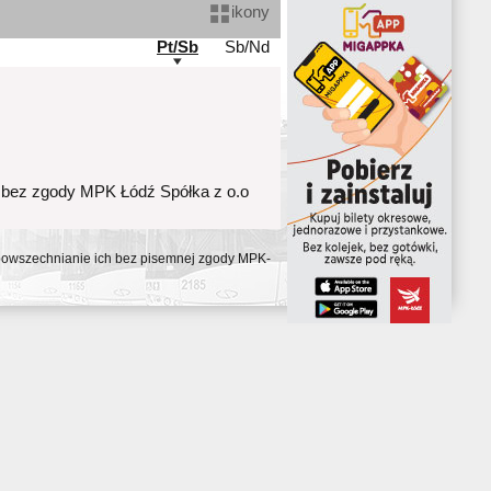
ikony
Pt/Sb
Sb/Nd
 bez zgody MPK Łódź Spółka z o.o
ozpowszechnianie ich bez pisemnej zgody MPK-