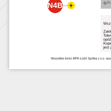
Pr
N4B
Wszy
Zakł
Tole
opóź
Kopi
jest
Wszystkie treści MPK-Łódź Spółka z o.o. op