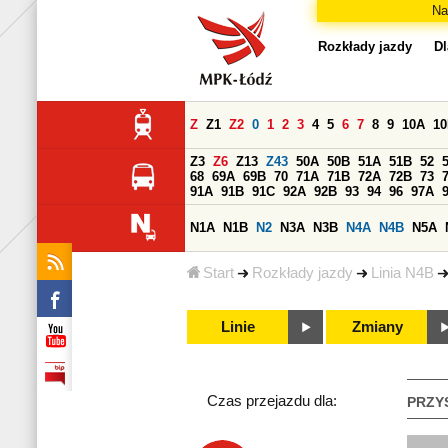
Na
Rozkłady jazdy
Dl
Z
Z1
Z2
0
1
2
3
4
5
6
7
8
9
10A
1
Z3
Z6
Z13
Z43
50A
50B
51A
51B
52
68
69A
69B
70
71A
71B
72A
72B
73
91A
91B
91C
92A
92B
93
94
96
97A
N1A
N1B
N2
N3A
N3B
N4A
N4B
N5A
Start
Rozkłady jazdy
Linia N4B
Linie
Zmiany
Czas przejazdu dla:
PRZY