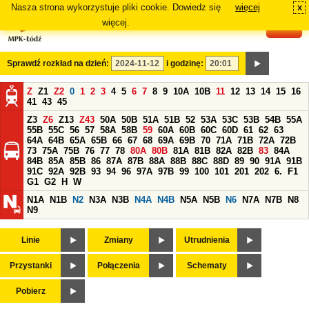
Nasza strona wykorzystuje pliki cookie. Dowiedz się
więcej
x
#
więcej.
Sprawdź rozkład na dzień:
i godzinę:
Z
Z1
Z2
0
1
2
3
4
5
6
7
8
9
10A
10B
11
12
13
14
15
16
41
43
45
Z3
Z6
Z13
Z43
50A
50B
51A
51B
52
53A
53C
53B
54B
55A
55B
55C
56
57
58A
58B
59
60A
60B
60C
60D
61
62
63
64A
64B
65A
65B
66
67
68
69A
69B
70
71A
71B
72A
72B
73
75A
75B
76
77
78
80A
80B
81A
81B
82A
82B
83
84A
84B
85A
85B
86
87A
87B
88A
88B
88C
88D
89
90
91A
91B
91C
92A
92B
93
94
96
97A
97B
99
100
101
201
202
6.
F1
G1
G2
H
W
N1A
N1B
N2
N3A
N3B
N4A
N4B
N5A
N5B
N6
N7A
N7B
N8
N9
Linie
Zmiany
Utrudnienia
Przystanki
Połączenia
Schematy
Pobierz