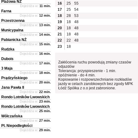
Plażowa NŻ
16
25
55
Dojeżdża w:
11 min.
17
25
54
Farna
Dojeżdża w:
12 min.
18
28
53
Przestrzenna
19
18
48
Dojeżdża w:
13 min.
20
18
48
Municypalna
21
18
48
Dojeżdża w:
14 min.
Pabianicka NŻ
22
22
48
Dojeżdża w:
15 min.
23
18
Rudzka
Dojeżdża w:
16 min.
Dubois
Zakłócenia ruchu powodują zmiany czasów
Dojeżdża w:
17 min.
odjazdów
3 Maja
Tolerancja: przyspieszenie - 1 min.
Dojeżdża w:
18 min.
opóźnienie - do 4 min.
Prądzyńskiego
Kopiowanie i rozpowszechnianie rozkładów
Dojeżdża w:
20 min.
jazdy w celach zarobkowych bez zgody MPK
Jana Pawła II
Łódź Spółka z o.o jest zabronione.
Dojeżdża w:
22 min.
Rondo Lotników Lwowskich
Dojeżdża w:
23 min.
Rondo Lotników Lwowskich
Dojeżdża w:
25 min.
Wólczańska
Dojeżdża w:
27 min.
Pl. Niepodległości
Dojeżdża w:
29 min.