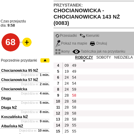
PRZYSTANEK:
CHOCIANOWICKA -
CHOCIANOWICKA 143 NŻ
Czas przejazdu
(0083)
dla:
9:58
Przesiadki
Kierunki
68
Pokaż na mapie
Drukuj
ikony
Tabliczka jak na przystanku
ROBOCZY
SOBOTY
NIEDZIELA
Poprzednie przystanki
4
09
49
Chocianowicka 95 NŻ
5
19
49
Dojeżdża w:
1 min.
6
24
54
Chocianowicka 57 NŻ
7
24
54
Dojeżdża w:
2 min.
Chocianowicka
8
24
59
Dojeżdża w:
4 min.
9
28
58
Długa
10
28
58
Dojeżdża w:
5 min.
11
28
58
Długa NŻ
Dojeżdża w:
8 min.
12
28
58
Koszalińska NŻ
13
28
58
Dojeżdża w:
9 min.
14
29
55
Albańska NŻ
Dojeżdża w:
10 min.
15
25
55