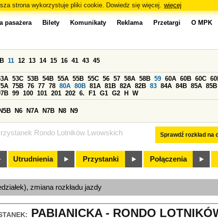
sza strona wykorzystuje pliki cookie. Dowiedz się więcej.
więcej
a pasażera
Bilety
Komunikaty
Reklama
Przetargi
O MPK
0B
11
12
13
14
15
16
41
43
45
53A
53C
53B
54B
55A
55B
55C
56
57
58A
58B
59
60A
60B
60C
60
75A
75B
76
77
78
80A
80B
81A
81B
82A
82B
83
84A
84B
85A
85B
97B
99
100
101
201
202
6.
F1
G1
G2
H
W
N5B
N6
N7A
N7B
N8
N9
rzystanek Rondo Lotników Lwowskich
Sprawdź rozkład na d
Utrudnienia
Przystanki
Połączenia
edziałek), zmiana rozkładu jazdy
PABIANICKA - RONDO LOTNIKÓ
STANEK: