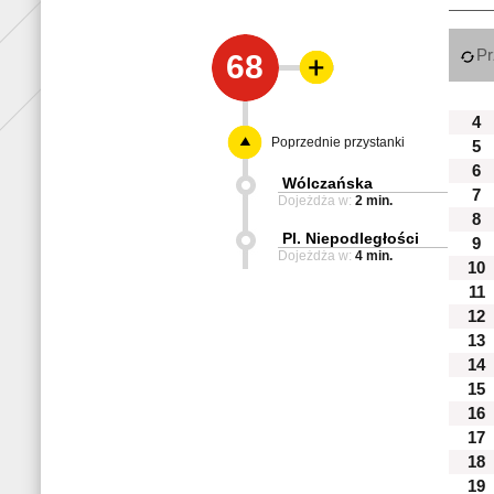
Pr
68
4
Poprzednie przystanki
5
6
Wólczańska
7
Dojeżdża w:
2 min.
8
Pl. Niepodległości
9
Dojeżdża w:
4 min.
10
11
12
13
14
15
16
17
18
19