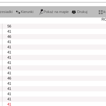
zesiadki
Kierunki
Pokaż na mapie
Drukuj
i
R
56
41
46
41
41
41
41
41
41
41
46
41
41
41
41
41