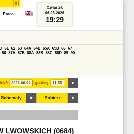
x
Czwartek
06-08-2026
Praca
19:29
D
61
62
63
64A
64B
65A
65B
66
67
86
87A
87B
88A
88B
88C
88D
89
90
zień:
i godzinę:
Schematy
Pobierz
W LWOWSKICH (0684)