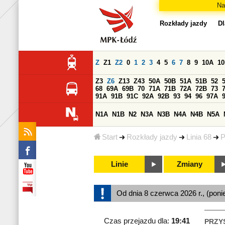
Na
Rozkłady jazdy
Dl
Z
Z1
Z2
0
1
2
3
4
5
6
7
8
9
10A
1
Z3
Z6
Z13
Z43
50A
50B
51A
51B
52
68
69A
69B
70
71A
71B
72A
72B
73
91A
91B
91C
92A
92B
93
94
96
97A
N1A
N1B
N2
N3A
N3B
N4A
N4B
N5A
Start
Rozkłady jazdy
Linia 68
P
Linie
Zmiany
Od dnia 8 czerwca 2026 r., (poni
Czas przejazdu dla:
19:41
PRZY