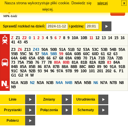
Nasza strona wykorzystuje pliki cookie. Dowiedz się
więcej
x
#
więcej.
Sprawdź rozkład na dzień:
i godzinę:
Z
Z1
Z2
0
1
2
3
4
5
6
7
8
9
10A
10B
11
12
13
14
15
16
41
43
45
Z3
Z6
Z13
Z43
50A
50B
51A
51B
52
53A
53C
53B
54B
55A
55B
55C
56
57
58A
58B
59
60A
60B
60C
60D
61
62
63
64A
64B
65A
65B
66
67
68
69A
69B
70
71A
71B
72A
72B
73
75A
75B
76
77
78
80A
80B
81A
81B
82A
82B
83
84A
84B
85A
85B
86
87A
87B
88A
88B
88C
88D
89
90
91A
91B
91C
92A
92B
93
94
96
97A
97B
99
100
101
201
202
6.
F1
G1
G2
H
W
N1A
N1B
N2
N3A
N3B
N4A
N4B
N5A
N5B
N6
N7A
N7B
N8
N9
Linie
Zmiany
Utrudnienia
Przystanki
Połączenia
Schematy
Pobierz