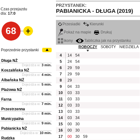
PRZYSTANEK:
Czas przejazdu
PABIANICKA - DŁUGA (2019)
dla:
17:0
Przesiadki
Kierunki
68
Pokaż na mapie
Drukuj
ikony
Tabliczka jak na przystanku
ROBOCZY
SOBOTY
NIEDZIELA
Poprzednie przystanki
4
14
54
Długa NŻ
5
24
54
Dojeżdża w:
3 min.
6
29
59
Koszalińska NŻ
7
29
59
Dojeżdża w:
4 min.
Albańska NŻ
8
29
Dojeżdża w:
5 min.
9
04
33
Plażowa NŻ
10
03
33
Dojeżdża w:
6 min.
11
03
33
Farna
Dojeżdża w:
7 min.
12
03
33
Przestrzenna
13
03
33
Dojeżdża w:
8 min.
14
03
34
Municypalna
Dojeżdża w:
9 min.
15
00
30
Pabianicka NŻ
16
00
30
Dojeżdża w:
10 min.
17
00
30
59
Rudzka