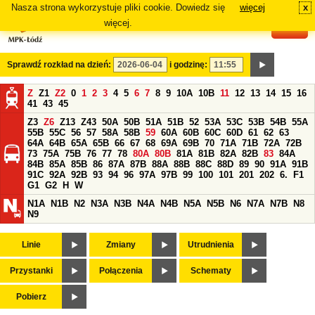
Nasza strona wykorzystuje pliki cookie. Dowiedz się
więcej
x
#
więcej.
Sprawdź rozkład na dzień:
i godzinę:
Z
Z1
Z2
0
1
2
3
4
5
6
7
8
9
10A
10B
11
12
13
14
15
16
41
43
45
Z3
Z6
Z13
Z43
50A
50B
51A
51B
52
53A
53C
53B
54B
55A
55B
55C
56
57
58A
58B
59
60A
60B
60C
60D
61
62
63
64A
64B
65A
65B
66
67
68
69A
69B
70
71A
71B
72A
72B
73
75A
75B
76
77
78
80A
80B
81A
81B
82A
82B
83
84A
84B
85A
85B
86
87A
87B
88A
88B
88C
88D
89
90
91A
91B
91C
92A
92B
93
94
96
97A
97B
99
100
101
201
202
6.
F1
G1
G2
H
W
N1A
N1B
N2
N3A
N3B
N4A
N4B
N5A
N5B
N6
N7A
N7B
N8
N9
Linie
Zmiany
Utrudnienia
Przystanki
Połączenia
Schematy
Pobierz