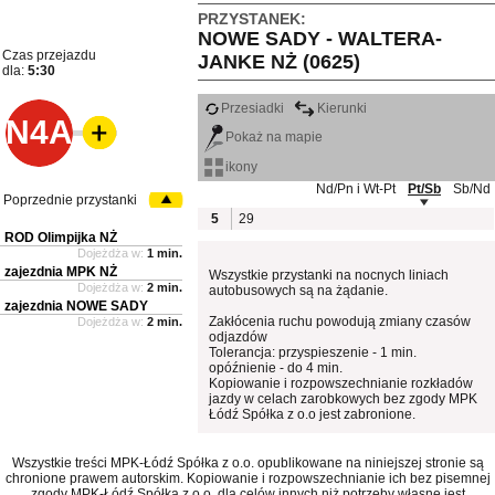
PRZYSTANEK:
NOWE SADY - WALTERA-
Czas przejazdu
JANKE NŻ (0625)
dla:
5:30
Przesiadki
Kierunki
N4A
Pokaż na mapie
ikony
Nd/Pn i Wt-Pt
Pt/Sb
Sb/Nd
Poprzednie przystanki
5
29
ROD Olimpijka NŻ
Dojeżdża w:
1 min.
zajezdnia MPK NŻ
Wszystkie przystanki na nocnych liniach
Dojeżdża w:
2 min.
autobusowych są na żądanie.
zajezdnia NOWE SADY
Zakłócenia ruchu powodują zmiany czasów
Dojeżdża w:
2 min.
odjazdów
Tolerancja: przyspieszenie - 1 min.
opóźnienie - do 4 min.
Kopiowanie i rozpowszechnianie rozkładów
jazdy w celach zarobkowych bez zgody MPK
Łódź Spółka z o.o jest zabronione.
Wszystkie treści MPK-Łódź Spółka z o.o. opublikowane na niniejszej stronie są
chronione prawem autorskim. Kopiowanie i rozpowszechnianie ich bez pisemnej
zgody MPK-Łódź Spółka z o.o. dla celów innych niż potrzeby własne jest