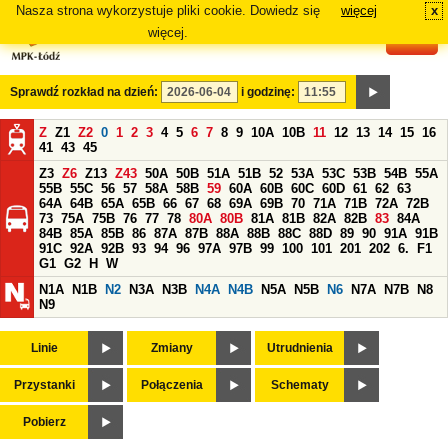
Nasza strona wykorzystuje pliki cookie. Dowiedz się
więcej
x
#
więcej.
Sprawdź rozkład na dzień:
i godzinę:
Z
Z1
Z2
0
1
2
3
4
5
6
7
8
9
10A
10B
11
12
13
14
15
16
41
43
45
Z3
Z6
Z13
Z43
50A
50B
51A
51B
52
53A
53C
53B
54B
55A
55B
55C
56
57
58A
58B
59
60A
60B
60C
60D
61
62
63
64A
64B
65A
65B
66
67
68
69A
69B
70
71A
71B
72A
72B
73
75A
75B
76
77
78
80A
80B
81A
81B
82A
82B
83
84A
84B
85A
85B
86
87A
87B
88A
88B
88C
88D
89
90
91A
91B
91C
92A
92B
93
94
96
97A
97B
99
100
101
201
202
6.
F1
G1
G2
H
W
N1A
N1B
N2
N3A
N3B
N4A
N4B
N5A
N5B
N6
N7A
N7B
N8
N9
Linie
Zmiany
Utrudnienia
Przystanki
Połączenia
Schematy
Pobierz