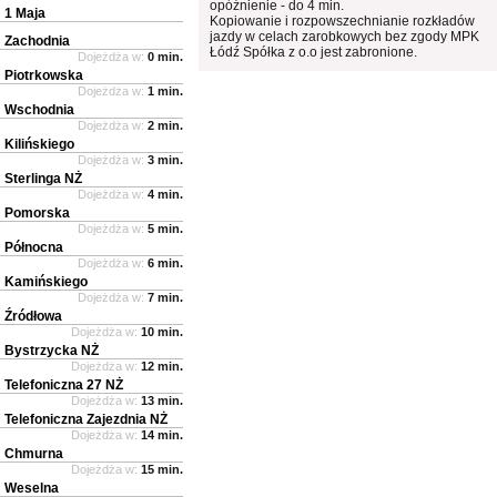
opóźnienie - do 4 min.
1 Maja
Kopiowanie i rozpowszechnianie rozkładów
jazdy w celach zarobkowych bez zgody MPK
Zachodnia
Łódź Spółka z o.o jest zabronione.
Dojeżdża w:
0 min.
Piotrkowska
Dojeżdża w:
1 min.
Wschodnia
Dojeżdża w:
2 min.
Kilińskiego
Dojeżdża w:
3 min.
Sterlinga NŻ
Dojeżdża w:
4 min.
Pomorska
Dojeżdża w:
5 min.
Północna
Dojeżdża w:
6 min.
Kamińskiego
Dojeżdża w:
7 min.
Źródłowa
Dojeżdża w:
10 min.
Bystrzycka NŻ
Dojeżdża w:
12 min.
Telefoniczna 27 NŻ
Dojeżdża w:
13 min.
Telefoniczna Zajezdnia NŻ
Dojeżdża w:
14 min.
Chmurna
Dojeżdża w:
15 min.
Weselna