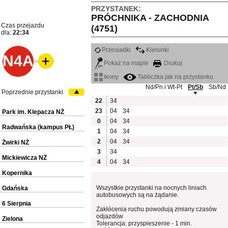
PRZYSTANEK:
PRÓCHNIKA - ZACHODNIA
Czas przejazdu
(4751)
dla:
22:34
Przesiadki
Kierunki
N4A
Pokaż na mapie
Drukuj
ikony
Tabliczka jak na przystanku
Nd/Pn i Wt-Pt
Pt/Sb
Sb/Nd
Poprzednie przystanki
22
34
23
04
34
Park im. Klepacza NŻ
0
04
34
Radwańska (kampus PŁ)
1
04
34
2
04
34
Żwirki NŻ
3
34
Mickiewicza NŻ
4
04
34
Kopernika
Wszystkie przystanki na nocnych liniach
Gdańska
autobusowych są na żądanie.
6 Sierpnia
Zakłócenia ruchu powodują zmiany czasów
odjazdów
Zielona
Tolerancja: przyspieszenie - 1 min.