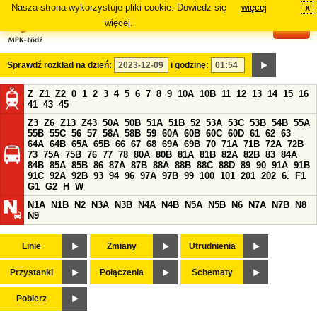
Nasza strona wykorzystuje pliki cookie. Dowiedz się
więcej
x
#
więcej.
Sprawdź rozkład na dzień:
i godzinę:
Z
Z1
Z2
0
1
2
3
4
5
6
7
8
9
10A
10B
11
12
13
14
15
16
41
43
45
Z3
Z6
Z13
Z43
50A
50B
51A
51B
52
53A
53C
53B
54B
55A
55B
55C
56
57
58A
58B
59
60A
60B
60C
60D
61
62
63
64A
64B
65A
65B
66
67
68
69A
69B
70
71A
71B
72A
72B
73
75A
75B
76
77
78
80A
80B
81A
81B
82A
82B
83
84A
84B
85A
85B
86
87A
87B
88A
88B
88C
88D
89
90
91A
91B
91C
92A
92B
93
94
96
97A
97B
99
100
101
201
202
6.
F1
G1
G2
H
W
N1A
N1B
N2
N3A
N3B
N4A
N4B
N5A
N5B
N6
N7A
N7B
N8
N9
Linie
Zmiany
Utrudnienia
Przystanki
Połączenia
Schematy
Pobierz