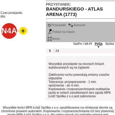
PRZYSTANEK:
BANDURSKIEGO - ATLAS
Czas przejazdu
ARENA (1773)
dla:
Przesiadki
Kierunki
N4A
Pokaż na mapie
ikony
Nd/Pn i Wt-Pt
Pt/Sb
Sb/Nd
5
24
Wszystkie przystanki na nocnych liniach
autobusowych są na żądanie.
Zakłócenia ruchu powodują zmiany czasów
odjazdów
Tolerancja: przyspieszenie - 1 min.
opóźnienie - do 4 min.
Kopiowanie i rozpowszechnianie rozkładów
jazdy w celach zarobkowych bez zgody MPK
Łódź Spółka z o.o jest zabronione.
Wszystkie treści MPK-Łódź Spółka z o.o. opublikowane na niniejszej stronie są
chronione prawem autorskim. Kopiowanie i rozpowszechnianie ich bez pisemnej
zgody MPK-Łódź Spółka z o.o. dla celów innych niż potrzeby własne jest