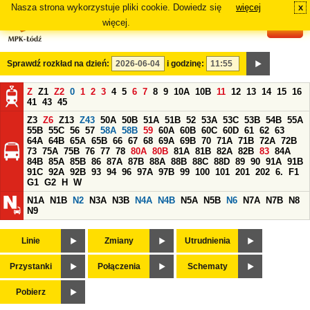
Nasza strona wykorzystuje pliki cookie. Dowiedz się
więcej
x
#
więcej.
Sprawdź rozkład na dzień:
i godzinę:
Z
Z1
Z2
0
1
2
3
4
5
6
7
8
9
10A
10B
11
12
13
14
15
16
41
43
45
Z3
Z6
Z13
Z43
50A
50B
51A
51B
52
53A
53C
53B
54B
55A
55B
55C
56
57
58A
58B
59
60A
60B
60C
60D
61
62
63
64A
64B
65A
65B
66
67
68
69A
69B
70
71A
71B
72A
72B
73
75A
75B
76
77
78
80A
80B
81A
81B
82A
82B
83
84A
84B
85A
85B
86
87A
87B
88A
88B
88C
88D
89
90
91A
91B
91C
92A
92B
93
94
96
97A
97B
99
100
101
201
202
6.
F1
G1
G2
H
W
N1A
N1B
N2
N3A
N3B
N4A
N4B
N5A
N5B
N6
N7A
N7B
N8
N9
Linie
Zmiany
Utrudnienia
Przystanki
Połączenia
Schematy
Pobierz