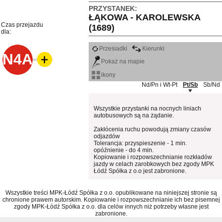
PRZYSTANEK:
ŁĄKOWA - KAROLEWSKA
Czas przejazdu
(1689)
dla:
Przesiadki
Kierunki
N4A
Pokaż na mapie
ikony
Nd/Pn i Wt-Pt
Pt/Sb
Sb/Nd
Wszystkie przystanki na nocnych liniach
autobusowych są na żądanie.
Zakłócenia ruchu powodują zmiany czasów
odjazdów
Tolerancja: przyspieszenie - 1 min.
opóźnienie - do 4 min.
Kopiowanie i rozpowszechnianie rozkładów
jazdy w celach zarobkowych bez zgody MPK
Łódź Spółka z o.o jest zabronione.
Wszystkie treści MPK-Łódź Spółka z o.o. opublikowane na niniejszej stronie są
chronione prawem autorskim. Kopiowanie i rozpowszechnianie ich bez pisemnej
zgody MPK-Łódź Spółka z o.o. dla celów innych niż potrzeby własne jest
zabronione.