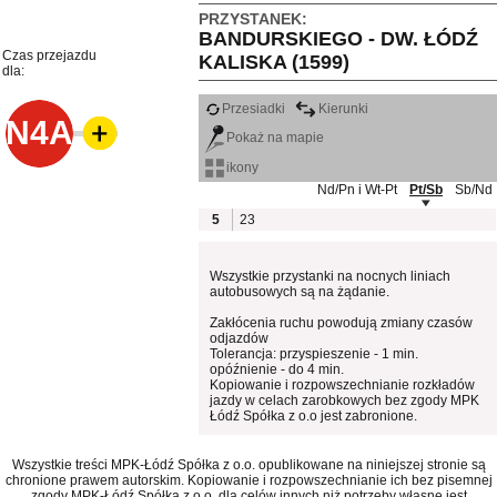
PRZYSTANEK:
BANDURSKIEGO - DW. ŁÓDŹ
Czas przejazdu
KALISKA (1599)
dla:
Przesiadki
Kierunki
N4A
Pokaż na mapie
ikony
Nd/Pn i Wt-Pt
Pt/Sb
Sb/Nd
5
23
Wszystkie przystanki na nocnych liniach
autobusowych są na żądanie.
Zakłócenia ruchu powodują zmiany czasów
odjazdów
Tolerancja: przyspieszenie - 1 min.
opóźnienie - do 4 min.
Kopiowanie i rozpowszechnianie rozkładów
jazdy w celach zarobkowych bez zgody MPK
Łódź Spółka z o.o jest zabronione.
Wszystkie treści MPK-Łódź Spółka z o.o. opublikowane na niniejszej stronie są
chronione prawem autorskim. Kopiowanie i rozpowszechnianie ich bez pisemnej
zgody MPK-Łódź Spółka z o.o. dla celów innych niż potrzeby własne jest