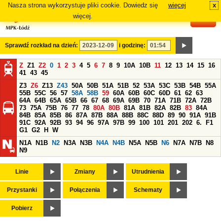
Nasza strona wykorzystuje pliki cookie. Dowiedz się
więcej
x
#
więcej.
Sprawdź rozkład na dzień:
i godzinę:
Z
Z1
Z2
0
1
2
3
4
5
6
7
8
9
10A
10B
11
12
13
14
15
16
41
43
45
Z3
Z6
Z13
Z43
50A
50B
51A
51B
52
53A
53C
53B
54B
55A
55B
55C
56
57
58A
58B
59
60A
60B
60C
60D
61
62
63
64A
64B
65A
65B
66
67
68
69A
69B
70
71A
71B
72A
72B
73
75A
75B
76
77
78
80A
80B
81A
81B
82A
82B
83
84A
84B
85A
85B
86
87A
87B
88A
88B
88C
88D
89
90
91A
91B
91C
92A
92B
93
94
96
97A
97B
99
100
101
201
202
6.
F1
G1
G2
H
W
N1A
N1B
N2
N3A
N3B
N4A
N4B
N5A
N5B
N6
N7A
N7B
N8
N9
Linie
Zmiany
Utrudnienia
Przystanki
Połączenia
Schematy
Pobierz