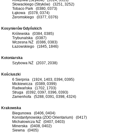
Słowackiego (Stryków) (3251, 3252)
Tobaco Park (0380, 0373)
Łąkowa (0378, 0374)
Żeromskiego (0377, 0376)
Kosynierów Gdyńskich
Królewska (0384, 0385)
Trybunalska (0387)
Wczesna NŻ (0386, 0383)
Łazowskiego (1845, 1846)
Kotoniarska
Szybowa NŻ (2037, 2038)
Kościuszki
6 Sierpnia (1924, 1403, 0394, 0395)
Mickiewicza (0389, 0399)
Radwańska (1702, 1703)
Struga (0392, 0397, 0396, 0393)
Zamenhofa (5288, 0391, 0398, 4324)
Krakowska
Biegunowa (0406, 0404)
Konstantynowska (ZOO Orientarium) (0417)
Michałowicza NŻ (0407, 0403)
Minerska (0408, 0402)
Siewna (0405)