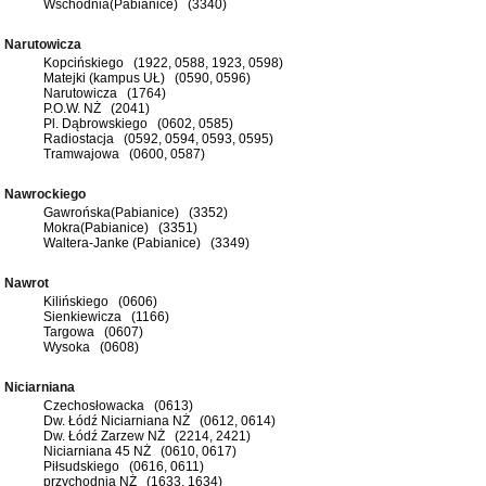
Wschodnia(Pabianice) (3340)
Narutowicza
Kopcińskiego (1922, 0588, 1923, 0598)
Matejki (kampus UŁ) (0590, 0596)
Narutowicza (1764)
P.O.W. NŻ (2041)
Pl. Dąbrowskiego (0602, 0585)
Radiostacja (0592, 0594, 0593, 0595)
Tramwajowa (0600, 0587)
Nawrockiego
Gawrońska(Pabianice) (3352)
Mokra(Pabianice) (3351)
Waltera-Janke (Pabianice) (3349)
Nawrot
Kilińskiego (0606)
Sienkiewicza (1166)
Targowa (0607)
Wysoka (0608)
Niciarniana
Czechosłowacka (0613)
Dw. Łódź Niciarniana NŻ (0612, 0614)
Dw. Łódź Zarzew NŻ (2214, 2421)
Niciarniana 45 NŻ (0610, 0617)
Piłsudskiego (0616, 0611)
przychodnia NŻ (1633, 1634)