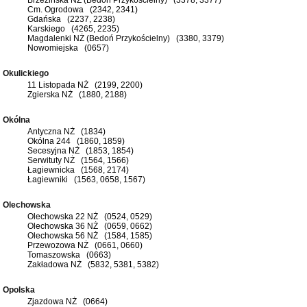
Cm. Ogrodowa (2342, 2341)
Gdańska (2237, 2238)
Karskiego (4265, 2235)
Magdalenki NŻ (Bedoń Przykościelny) (3380, 3379)
Nowomiejska (0657)
Okulickiego
11 Listopada NŻ (2199, 2200)
Zgierska NŻ (1880, 2188)
Okólna
Antyczna NŻ (1834)
Okólna 244 (1860, 1859)
Secesyjna NŻ (1853, 1854)
Serwituty NŻ (1564, 1566)
Łagiewnicka (1568, 2174)
Łagiewniki (1563, 0658, 1567)
Olechowska
Olechowska 22 NŻ (0524, 0529)
Olechowska 36 NŻ (0659, 0662)
Olechowska 56 NŻ (1584, 1585)
Przewozowa NŻ (0661, 0660)
Tomaszowska (0663)
Zakładowa NŻ (5832, 5381, 5382)
Opolska
Zjazdowa NŻ (0664)