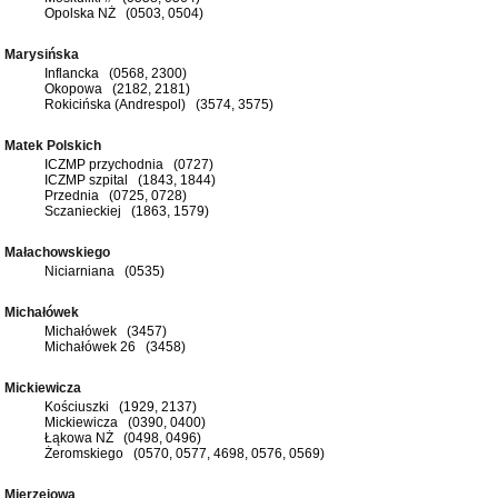
Opolska NŻ (0503, 0504)
Marysińska
Inflancka (0568, 2300)
Okopowa (2182, 2181)
Rokicińska (Andrespol) (3574, 3575)
Matek Polskich
ICZMP przychodnia (0727)
ICZMP szpital (1843, 1844)
Przednia (0725, 0728)
Sczanieckiej (1863, 1579)
Małachowskiego
Niciarniana (0535)
Michałówek
Michałówek (3457)
Michałówek 26 (3458)
Mickiewicza
Kościuszki (1929, 2137)
Mickiewicza (0390, 0400)
Łąkowa NŻ (0498, 0496)
Żeromskiego (0570, 0577, 4698, 0576, 0569)
Mierzejowa