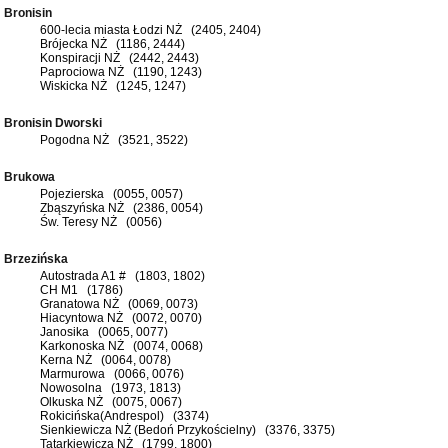
Bronisin
600-lecia miasta Łodzi NŻ (2405, 2404)
Brójecka NŻ (1186, 2444)
Konspiracji NŻ (2442, 2443)
Paprociowa NŻ (1190, 1243)
Wiskicka NŻ (1245, 1247)
Bronisin Dworski
Pogodna NŻ (3521, 3522)
Brukowa
Pojezierska (0055, 0057)
Zbąszyńska NŻ (2386, 0054)
Św. Teresy NŻ (0056)
Brzezińska
Autostrada A1 # (1803, 1802)
CH M1 (1786)
Granatowa NŻ (0069, 0073)
Hiacyntowa NŻ (0072, 0070)
Janosika (0065, 0077)
Karkonoska NŻ (0074, 0068)
Kerna NŻ (0064, 0078)
Marmurowa (0066, 0076)
Nowosolna (1973, 1813)
Olkuska NŻ (0075, 0067)
Rokicińska(Andrespol) (3374)
Sienkiewicza NŻ (Bedoń Przykościelny) (3376, 3375)
Tatarkiewicza NŻ (1799, 1800)