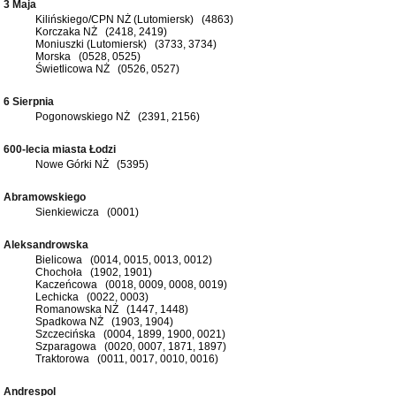
3 Maja
Kilińskiego/CPN NŻ (Lutomiersk) (4863)
Korczaka NŻ (2418, 2419)
Moniuszki (Lutomiersk) (3733, 3734)
Morska (0528, 0525)
Świetlicowa NŻ (0526, 0527)
6 Sierpnia
Pogonowskiego NŻ (2391, 2156)
600-lecia miasta Łodzi
Nowe Górki NŻ (5395)
Abramowskiego
Sienkiewicza (0001)
Aleksandrowska
Bielicowa (0014, 0015, 0013, 0012)
Chochoła (1902, 1901)
Kaczeńcowa (0018, 0009, 0008, 0019)
Lechicka (0022, 0003)
Romanowska NŻ (1447, 1448)
Spadkowa NŻ (1903, 1904)
Szczecińska (0004, 1899, 1900, 0021)
Szparagowa (0020, 0007, 1871, 1897)
Traktorowa (0011, 0017, 0010, 0016)
Andrespol