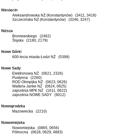
Niesięcin
Aleksandrowska NŻ (Konstantynów) (3411, 3418)
Szczecińska NŻ (Konstantynów) (3246, 3247)
Niższa
Broniewskiego (2462)
Śląska (2180, 2179)
Nowe Górki
600-lecia miasta Łodzi NŻ (5399)
Nowe Sady
Elektronowa NŻ (0621, 2326)
Pustynna (2260)
ROD Olimpijka NŻ (0623, 0626)
Waltera-Janke NŻ (0624, 0625)
zajezdnia MPK NŻ (1611, 0622)
zajezdnia NOWE SADY (9012)
Nowogrodzka
Mazowiecka (2210)
Nowomiejska
Nowomiejska (0865, 0656)
Północna (0628, 0629, 4883)