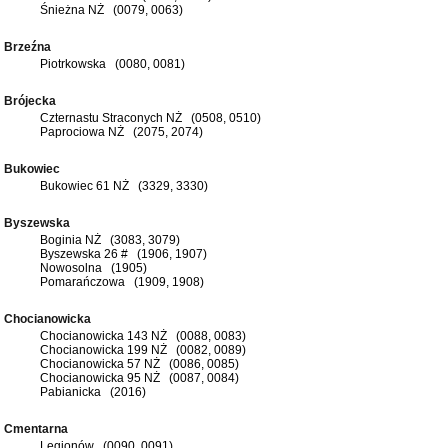
Śnieżna NŻ (0079, 0063)
Brzeźna
Piotrkowska (0080, 0081)
Brójecka
Czternastu Straconych NŻ (0508, 0510)
Paprociowa NŻ (2075, 2074)
Bukowiec
Bukowiec 61 NŻ (3329, 3330)
Byszewska
Boginia NŻ (3083, 3079)
Byszewska 26 # (1906, 1907)
Nowosolna (1905)
Pomarańczowa (1909, 1908)
Chocianowicka
Chocianowicka 143 NŻ (0088, 0083)
Chocianowicka 199 NŻ (0082, 0089)
Chocianowicka 57 NŻ (0086, 0085)
Chocianowicka 95 NŻ (0087, 0084)
Pabianicka (2016)
Cmentarna
Legionów (0090, 0091)