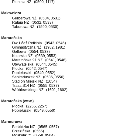
Pienista NŻ (0500, 1117)
Malownicza
Gerberowa NŻ (0534, 0531)
Rataja NŻ (0532, 0533)
Taborowa NŻ (1590, 0530)
Maratońska
Dw. Łódź Retkinia (0543, 0546)
Gimnastyczna NŻ (1982, 1981)
Golfowa (0554, 0538)
Kolarska NŻ (0539, 0553)
Maratońska 91 NŻ (0541, 0548)
Obywatelska (0544, 0545)
Plocka (0542, 0547)
Popiełuszki (0540, 0552)
Sanitariuszek NŻ (0536, 0556)
Stadion Miejski NŻ (1654)
Trasa S14 NŻ (0555, 0537)
Wróblewskiego NŻ (1601, 1602)
Maratońska (wew.)
Plocka (2256, 2257)
Popiełuszki (0549, 0550)
Marmurowa
Beskidzka NŻ (0565, 0557)
Brzezińska (0566)
Moskuliki # (0558, 0564)