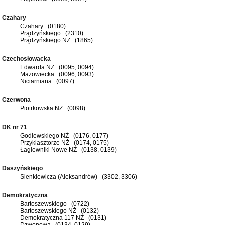
Czahary
Czahary (0180)
Prądzyńskiego (2310)
Prądzyńskiego NŻ (1865)
Czechosłowacka
Edwarda NŻ (0095, 0094)
Mazowiecka (0096, 0093)
Niciarniana (0097)
Czerwona
Piotrkowska NŻ (0098)
DK nr 71
Godlewskiego NŻ (0176, 0177)
Przyklasztorze NŻ (0174, 0175)
Łagiewniki Nowe NŻ (0138, 0139)
Daszyńskiego
Sienkiewicza (Aleksandrów) (3302, 3306)
Demokratyczna
Bartoszewskiego (0722)
Bartoszewskiego NŻ (0132)
Demokratyczna 117 NŻ (0131)
Dzwonowa (0134, 0129)