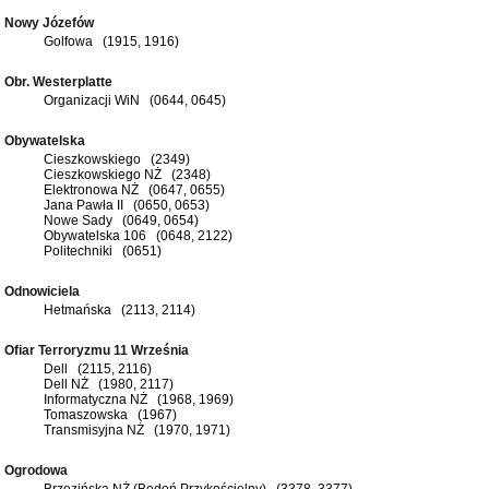
Nowy Józefów
Golfowa (1915, 1916)
Obr. Westerplatte
Organizacji WiN (0644, 0645)
Obywatelska
Cieszkowskiego (2349)
Cieszkowskiego NŻ (2348)
Elektronowa NŻ (0647, 0655)
Jana Pawła II (0650, 0653)
Nowe Sady (0649, 0654)
Obywatelska 106 (0648, 2122)
Politechniki (0651)
Odnowiciela
Hetmańska (2113, 2114)
Ofiar Terroryzmu 11 Września
Dell (2115, 2116)
Dell NŻ (1980, 2117)
Informatyczna NŻ (1968, 1969)
Tomaszowska (1967)
Transmisyjna NŻ (1970, 1971)
Ogrodowa
Brzezińska NŻ (Bedoń Przykościelny) (3378, 3377)