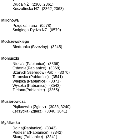
Długa NŻ (2360, 2361)
Koszalińska NŻ (2362, 2363)
Milionowa
Przędzalniana (0578)
Śmigłego-Rydza NŻ (0579)
Modrzewskiego
Biedronka (Brzeziny) (3245)
Moniuszki
Niecała(Pabianice) (3366)
Ostatnia(Pabianice) (3369)
Szarych Szeregów (Pab.) (3370)
Toruńska (Pabianice) (3541)
Wiejska (Pabianice) (3371)
Wysoka (Pabianice) (3542)
Zielona(Pabianice) (3365)
Musierowicza
Piątkowska (Zgierz) (3038, 3240)
Łęczycka (Zgierz) (3040, 3041)
Myśliwska
Dolna(Pabianice) (3343)
Podleśna(Pabianice) (3342)
Skargi(Pabianice) (3341)