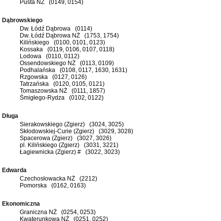
Pusta NŻ (0149, 0154)
Dąbrowskiego
Dw. Łódź Dąbrowa (0114)
Dw. Łódź Dąbrowa NŻ (1753, 1754)
Kilińskiego (0100, 0101, 0123)
Kossaka (0119, 0106, 0107, 0118)
Lodowa (0110, 0112)
Ossendowskiego NŻ (0113, 0109)
Podhalańska (0108, 0117, 1630, 1631)
Rzgowska (0127, 0126)
Tatrzańska (0120, 0105, 0121)
Tomaszowska NŻ (0111, 1857)
Śmigłego-Rydza (0102, 0122)
Długa
Sierakowskiego (Zgierz) (3024, 3025)
Skłodowskiej-Curie (Zgierz) (3029, 3028)
Spacerowa (Zgierz) (3027, 3026)
pl. Kilińskiego (Zgierz) (3031, 3221)
Łagiewnicka (Zgierz) # (3022, 3023)
Edwarda
Czechosłowacka NŻ (2212)
Pomorska (0162, 0163)
Ekonomiczna
Graniczna NŻ (0254, 0253)
Kwaterunkowa NŻ (0251, 0252)