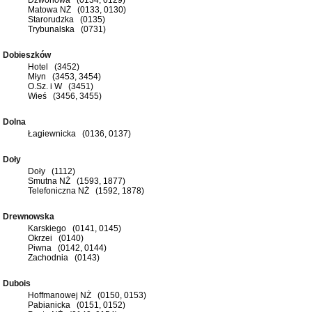
Matowa NŻ (0133, 0130)
Starorudzka (0135)
Trybunalska (0731)
Dobieszków
Hotel (3452)
Młyn (3453, 3454)
O.Sz. i W (3451)
Wieś (3456, 3455)
Dolna
Łagiewnicka (0136, 0137)
Doły
Doły (1112)
Smutna NŻ (1593, 1877)
Telefoniczna NŻ (1592, 1878)
Drewnowska
Karskiego (0141, 0145)
Okrzei (0140)
Piwna (0142, 0144)
Zachodnia (0143)
Dubois
Hoffmanowej NŻ (0150, 0153)
Pabianicka (0151, 0152)