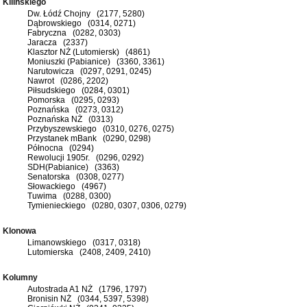
Kilińskiego
Dw. Łódź Chojny (2177, 5280)
Dąbrowskiego (0314, 0271)
Fabryczna (0282, 0303)
Jaracza (2337)
Klasztor NŻ (Lutomiersk) (4861)
Moniuszki (Pabianice) (3360, 3361)
Narutowicza (0297, 0291, 0245)
Nawrot (0286, 2202)
Piłsudskiego (0284, 0301)
Pomorska (0295, 0293)
Poznańska (0273, 0312)
Poznańska NŻ (0313)
Przybyszewskiego (0310, 0276, 0275)
Przystanek mBank (0290, 0298)
Północna (0294)
Rewolucji 1905r. (0296, 0292)
SDH(Pabianice) (3363)
Senatorska (0308, 0277)
Słowackiego (4967)
Tuwima (0288, 0300)
Tymienieckiego (0280, 0307, 0306, 0279)
Klonowa
Limanowskiego (0317, 0318)
Lutomierska (2408, 2409, 2410)
Kolumny
Autostrada A1 NŻ (1796, 1797)
Bronisin NŻ (0344, 5397, 5398)