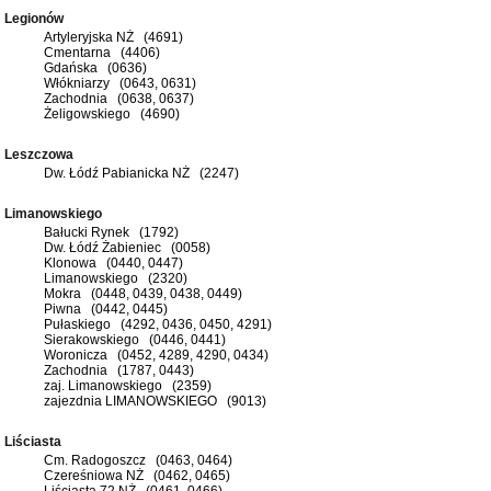
Legionów
Artyleryjska NŻ (4691)
Cmentarna (4406)
Gdańska (0636)
Włókniarzy (0643, 0631)
Zachodnia (0638, 0637)
Żeligowskiego (4690)
Leszczowa
Dw. Łódź Pabianicka NŻ (2247)
Limanowskiego
Bałucki Rynek (1792)
Dw. Łódź Żabieniec (0058)
Klonowa (0440, 0447)
Limanowskiego (2320)
Mokra (0448, 0439, 0438, 0449)
Piwna (0442, 0445)
Pułaskiego (4292, 0436, 0450, 4291)
Sierakowskiego (0446, 0441)
Woronicza (0452, 4289, 4290, 0434)
Zachodnia (1787, 0443)
zaj. Limanowskiego (2359)
zajezdnia LIMANOWSKIEGO (9013)
Liściasta
Cm. Radogoszcz (0463, 0464)
Czereśniowa NŻ (0462, 0465)
Liściasta 72 NŻ (0461, 0466)