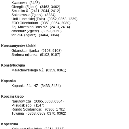
Kwasowa (3485)
Okręglik (Zgierz) (3463, 3462)
Smulska # (2411, 2044, 2412)
Sokołowska(Zgierz) (3234)
Unii Lubelskiej (Fala) (0352, 0353, 1239)
ZOO Orientarium (0351, 0354, 2080)
Zaj. Muzealna Brus NŻ (2413, 2414)
cmentarz (Zgierz) (3059, 3060)
tor PKP (Zgierz) (3464, 3064)
Konstantynów Łódzki
Gdańska mijanka (9103, 9108)
Srebrna mijanka (9102, 9107)
Konstytucyjna
Małachowskiego NŻ (0359, 0361)
Kopanka
Kopanka 24a NŻ (3433, 3434)
Kopcińskiego
Narutowicza (0365, 0368, 0364)
Piłsudskiego (1147)
Rondo Solidarności (0366, 1791)
Tuwima (0363, 0369, 0370, 0362)
Kopernika
Kolejowa (Stryków) (3314, 3313)