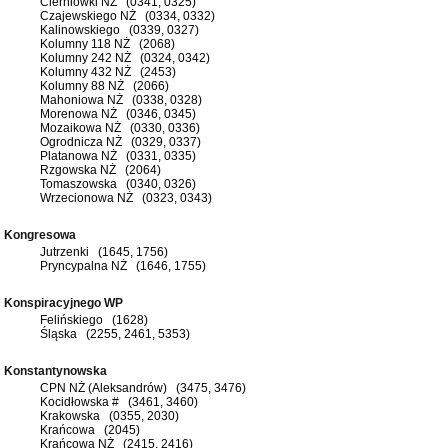
Cierniówki NŻ (0341, 0325)
Czajewskiego NŻ (0334, 0332)
Kalinowskiego (0339, 0327)
Kolumny 118 NŻ (2068)
Kolumny 242 NŻ (0324, 0342)
Kolumny 432 NŻ (2453)
Kolumny 88 NŻ (2066)
Mahoniowa NŻ (0338, 0328)
Morenowa NŻ (0346, 0345)
Mozaikowa NŻ (0330, 0336)
Ogrodnicza NŻ (0329, 0337)
Platanowa NŻ (0331, 0335)
Rzgowska NŻ (2064)
Tomaszowska (0340, 0326)
Wrzecionowa NŻ (0323, 0343)
Kongresowa
Jutrzenki (1645, 1756)
Pryncypalna NŻ (1646, 1755)
Konspiracyjnego WP
Felińskiego (1628)
Śląska (2255, 2461, 5353)
Konstantynowska
CPN NŻ (Aleksandrów) (3475, 3476)
Kocidłowska # (3461, 3460)
Krakowska (0355, 2030)
Krańcowa (2045)
Krańcowa NŻ (2415, 2416)