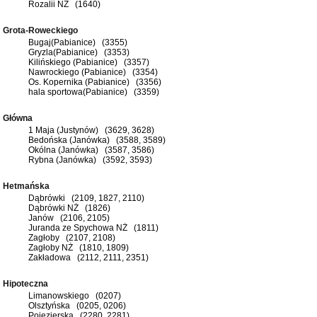
Rozalii NŻ (1640)
Grota-Roweckiego
Bugaj(Pabianice) (3355)
Gryzla(Pabianice) (3353)
Kilińskiego (Pabianice) (3357)
Nawrockiego (Pabianice) (3354)
Os. Kopernika (Pabianice) (3356)
hala sportowa(Pabianice) (3359)
Główna
1 Maja (Justynów) (3629, 3628)
Bedońska (Janówka) (3588, 3589)
Okólna (Janówka) (3587, 3586)
Rybna (Janówka) (3592, 3593)
Hetmańska
Dąbrówki (2109, 1827, 2110)
Dąbrówki NŻ (1826)
Janów (2106, 2105)
Juranda ze Spychowa NŻ (1811)
Zagłoby (2107, 2108)
Zagłoby NŻ (1810, 1809)
Zakładowa (2112, 2111, 2351)
Hipoteczna
Limanowskiego (0207)
Olsztyńska (0205, 0206)
Pojezierska (2280, 2281)