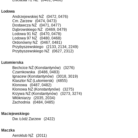
Lodowa
Andrzejewskiej NŻ (0472, 0476)
Cm. Zarzew (0474, 0473)
Dostawcza NŻ (0471, 0477)
Dąbrowskiego NŻ (0469, 0479)
Lodowa 91 NŻ (0470, 0478)
Lodowa 97 NŻ (0480, 0468)
Ordonówny NŻ (0467, 0481)
Przybyszewskiego (2133, 2134, 2249)
Przybyszewskiego NŻ (0627, 2312)
Lutomierska
Bechcice NŻ (Konstantynów) (3276)
Czarnkowska (0486, 0483)
Ignacew (Konstantynów) (3018, 3019)
Klasztor NŻ (Lutomiersk) (4855)
Klonowa (0487, 0482)
Klonowa NŻ (Konstantynów) (3275)
Krzywa NŻ (Konstantynów) (3273, 3274)
Włókniarzy (2035, 2034)
Zachodnia (0484, 0485)
Maciejewskiego
Dw. Łódź Zarzew (2422)
Maczka
Aeroklub NŻ (2011)