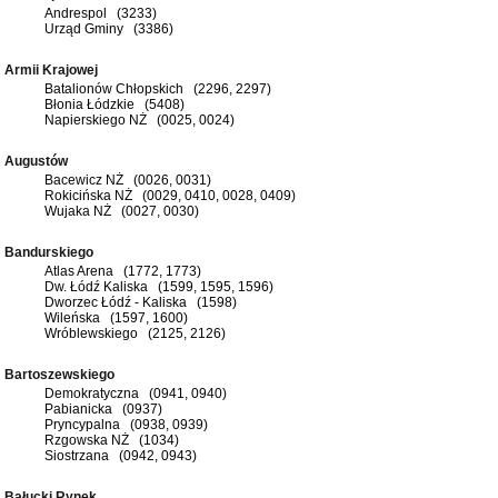
Andrespol (3233)
Urząd Gminy (3386)
Armii Krajowej
Batalionów Chłopskich (2296, 2297)
Błonia Łódzkie (5408)
Napierskiego NŻ (0025, 0024)
Augustów
Bacewicz NŻ (0026, 0031)
Rokicińska NŻ (0029, 0410, 0028, 0409)
Wujaka NŻ (0027, 0030)
Bandurskiego
Atlas Arena (1772, 1773)
Dw. Łódź Kaliska (1599, 1595, 1596)
Dworzec Łódź - Kaliska (1598)
Wileńska (1597, 1600)
Wróblewskiego (2125, 2126)
Bartoszewskiego
Demokratyczna (0941, 0940)
Pabianicka (0937)
Pryncypalna (0938, 0939)
Rzgowska NŻ (1034)
Siostrzana (0942, 0943)
Bałucki Rynek