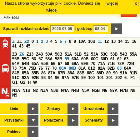
Nasza strona wykorzystuje pliki cookie. Dowiedz się
więcej
x
#
więcej.
Sprawdź rozkład na dzień:
i godzinę:
Z
Z1
Z2
0
1
2
3
4
5
6
7
8
9
10A
10B
11
12
13
14
15
16
41
43
45
Z3
Z6
Z13
Z43
50A
50B
51A
51B
52
53A
53C
53B
54B
55A
55B
55C
56
57
58A
58B
59
60A
60B
60C
60D
61
62
63
64A
64B
65A
65B
66
67
68
69A
69B
70
71A
71B
72A
72B
73
75A
75B
76
77
78
80A
80B
81A
81B
82A
82B
83
84A
84B
85A
85B
86
87A
87B
88A
88B
88C
88D
89
90
91A
91B
91C
92A
92B
93
94
96
97A
97B
99
100
101
201
202
6.
F1
G1
G2
H
W
N1A
N1B
N2
N3A
N3B
N4A
N4B
N5A
N5B
N6
N7A
N7B
N8
N9
Linie
Zmiany
Utrudnienia
Przystanki
Połączenia
Schematy
Pobierz