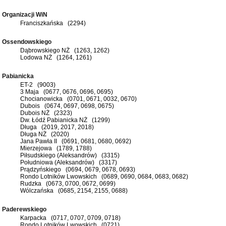
Organizacji WiN
Franciszkańska (2294)
Ossendowskiego
Dąbrowskiego NŻ (1263, 1262)
Lodowa NŻ (1264, 1261)
Pabianicka
ET-2 (9003)
3 Maja (0677, 0676, 0696, 0695)
Chocianowicka (0701, 0671, 0032, 0670)
Dubois (0674, 0697, 0698, 0675)
Dubois NŻ (2323)
Dw. Łódź Pabianicka NŻ (1299)
Długa (2019, 2017, 2018)
Długa NŻ (2020)
Jana Pawła II (0691, 0681, 0680, 0692)
Mierzejowa (1789, 1788)
Piłsudskiego (Aleksandrów) (3315)
Południowa (Aleksandrów) (3317)
Prądzyńskiego (0694, 0679, 0678, 0693)
Rondo Lotników Lwowskich (0689, 0690, 0684, 0683, 0682)
Rudzka (0673, 0700, 0672, 0699)
Wólczańska (0685, 2154, 2155, 0688)
Paderewskiego
Karpacka (0717, 0707, 0709, 0718)
Rondo Lotników Lwowskich (0721)