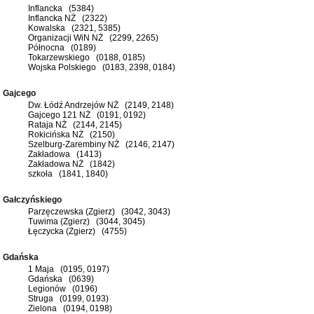
Inflancka (5384)
Inflancka NŻ (2322)
Kowalska (2321, 5385)
Organizacji WiN NŻ (2299, 2265)
Północna (0189)
Tokarzewskiego (0188, 0185)
Wojska Polskiego (0183, 2398, 0184)
Gajcego
Dw. Łódź Andrzejów NŻ (2149, 2148)
Gajcego 121 NŻ (0191, 0192)
Rataja NŻ (2144, 2145)
Rokicińska NŻ (2150)
Szelburg-Zarembiny NŻ (2146, 2147)
Zakładowa (1413)
Zakładowa NŻ (1842)
szkoła (1841, 1840)
Gałczyńskiego
Parzęczewska (Zgierz) (3042, 3043)
Tuwima (Zgierz) (3044, 3045)
Łęczycka (Zgierz) (4755)
Gdańska
1 Maja (0195, 0197)
Gdańska (0639)
Legionów (0196)
Struga (0199, 0193)
Zielona (0194, 0198)