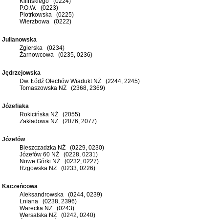
Kilińskiego (0224)
P.O.W. (0223)
Piotrkowska (0225)
Wierzbowa (0222)
Julianowska
Zgierska (0234)
Żarnowcowa (0235, 0236)
Jędrzejowska
Dw. Łódź Olechów Wiadukt NŻ (2244, 2245)
Tomaszowska NŻ (2368, 2369)
Józefiaka
Rokicińska NŻ (2055)
Zakładowa NŻ (2076, 2077)
Józefów
Bieszczadzka NŻ (0229, 0230)
Józefów 60 NŻ (0228, 0231)
Nowe Górki NŻ (0232, 0227)
Rzgowska NŻ (0233, 0226)
Kaczeńcowa
Aleksandrowska (0244, 0239)
Lniana (0238, 2396)
Warecka NŻ (0243)
Wersalska NŻ (0242, 0240)