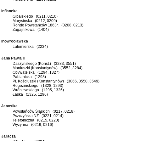
Inflancka
Gibalskiego (0211, 0210)
Marysińska (0212, 0209)
Rondo Powstańców 1863r. (0208, 0213)
Zagajnikowa (1404)
Inowrocławska
Lutomierska (2234)
Jana Pawła II
Daszyńskiego (Konst.) (3283, 3551)
Moniuszki (Konstantynów) (3552, 3284)
Obywatelska (1294, 1327)
Pabianicka (1298)
Pl. Kościuszki (Konstantynów) (3066, 3550, 3549)
Rogozińskiego (1328, 1293)
Wróblewskiego (1295, 1326)
Łaska (1325, 1296)
Janosika
Powstańców Śląskich (0217, 0218)
Pszczyńska NŻ (0221, 0214)
Telefoniczna (0215, 0220)
Wyżynna (0219, 0216)
Jaracza