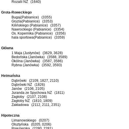
Rozalii NŻ (1640)
Grota-Roweckiego
Bugaj(Pabianice) (3355)
Gryzla(Pabianice) (3353)
Kilińskiego (Pabianice) (3357)
Nawrockiego (Pabianice) (3354)
Os. Kopernika (Pabianice) (3356)
hala sportowa(Pabianice) (3359)
Główna
1 Maja (Justynów) (3629, 3628)
Bedońska (Janówka) (3588, 3589)
Okólna (Janówka) (3587, 3586)
Rybna (Janówka) (3592, 3593)
Hetmańska
Dąbrówki (2109, 1827, 2110)
Dąbrówki NŻ (1826)
Janów (2106, 2105)
Juranda ze Spychowa NŻ (1811)
Zagłoby (2107, 2108)
Zagłoby NŻ (1810, 1809)
Zakładowa (2112, 2111, 2351)
Hipoteczna
Limanowskiego (0207)
Olsztyńska (0205, 0206)
Pojezierska (2280, 2281)