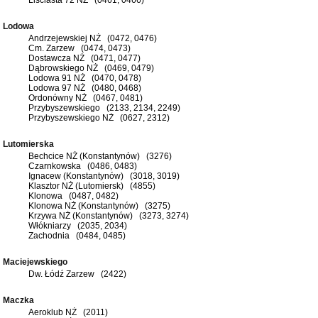
Lodowa
Andrzejewskiej NŻ (0472, 0476)
Cm. Zarzew (0474, 0473)
Dostawcza NŻ (0471, 0477)
Dąbrowskiego NŻ (0469, 0479)
Lodowa 91 NŻ (0470, 0478)
Lodowa 97 NŻ (0480, 0468)
Ordonówny NŻ (0467, 0481)
Przybyszewskiego (2133, 2134, 2249)
Przybyszewskiego NŻ (0627, 2312)
Lutomierska
Bechcice NŻ (Konstantynów) (3276)
Czarnkowska (0486, 0483)
Ignacew (Konstantynów) (3018, 3019)
Klasztor NŻ (Lutomiersk) (4855)
Klonowa (0487, 0482)
Klonowa NŻ (Konstantynów) (3275)
Krzywa NŻ (Konstantynów) (3273, 3274)
Włókniarzy (2035, 2034)
Zachodnia (0484, 0485)
Maciejewskiego
Dw. Łódź Zarzew (2422)
Maczka
Aeroklub NŻ (2011)