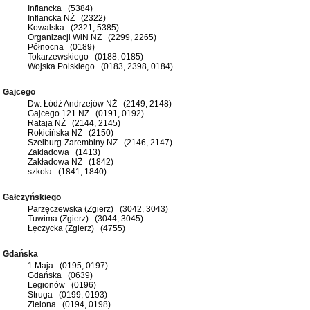
Inflancka (5384)
Inflancka NŻ (2322)
Kowalska (2321, 5385)
Organizacji WiN NŻ (2299, 2265)
Północna (0189)
Tokarzewskiego (0188, 0185)
Wojska Polskiego (0183, 2398, 0184)
Gajcego
Dw. Łódź Andrzejów NŻ (2149, 2148)
Gajcego 121 NŻ (0191, 0192)
Rataja NŻ (2144, 2145)
Rokicińska NŻ (2150)
Szelburg-Zarembiny NŻ (2146, 2147)
Zakładowa (1413)
Zakładowa NŻ (1842)
szkoła (1841, 1840)
Gałczyńskiego
Parzęczewska (Zgierz) (3042, 3043)
Tuwima (Zgierz) (3044, 3045)
Łęczycka (Zgierz) (4755)
Gdańska
1 Maja (0195, 0197)
Gdańska (0639)
Legionów (0196)
Struga (0199, 0193)
Zielona (0194, 0198)