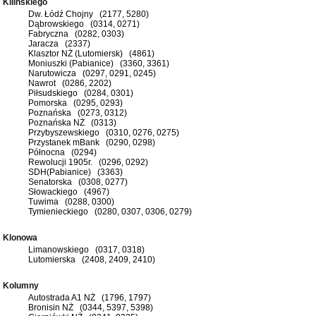
Kilińskiego
Dw. Łódź Chojny (2177, 5280)
Dąbrowskiego (0314, 0271)
Fabryczna (0282, 0303)
Jaracza (2337)
Klasztor NŻ (Lutomiersk) (4861)
Moniuszki (Pabianice) (3360, 3361)
Narutowicza (0297, 0291, 0245)
Nawrot (0286, 2202)
Piłsudskiego (0284, 0301)
Pomorska (0295, 0293)
Poznańska (0273, 0312)
Poznańska NŻ (0313)
Przybyszewskiego (0310, 0276, 0275)
Przystanek mBank (0290, 0298)
Północna (0294)
Rewolucji 1905r. (0296, 0292)
SDH(Pabianice) (3363)
Senatorska (0308, 0277)
Słowackiego (4967)
Tuwima (0288, 0300)
Tymienieckiego (0280, 0307, 0306, 0279)
Klonowa
Limanowskiego (0317, 0318)
Lutomierska (2408, 2409, 2410)
Kolumny
Autostrada A1 NŻ (1796, 1797)
Bronisin NŻ (0344, 5397, 5398)