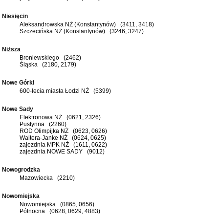
Niesięcin
Aleksandrowska NŻ (Konstantynów) (3411, 3418)
Szczecińska NŻ (Konstantynów) (3246, 3247)
Niższa
Broniewskiego (2462)
Śląska (2180, 2179)
Nowe Górki
600-lecia miasta Łodzi NŻ (5399)
Nowe Sady
Elektronowa NŻ (0621, 2326)
Pustynna (2260)
ROD Olimpijka NŻ (0623, 0626)
Waltera-Janke NŻ (0624, 0625)
zajezdnia MPK NŻ (1611, 0622)
zajezdnia NOWE SADY (9012)
Nowogrodzka
Mazowiecka (2210)
Nowomiejska
Nowomiejska (0865, 0656)
Północna (0628, 0629, 4883)