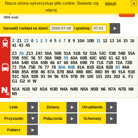
Nasza strona wykorzystuje pliki cookie. Dowiedz się
więcej
x
#
więcej.
Sprawdź rozkład na dzień:
i godzinę:
Z
Z1
Z2
0
1
2
3
4
5
6
7
8
9
10A
10B
11
12
13
14
15
16
41
43
45
Z3
Z6
Z13
Z43
50A
50B
51A
51B
52
53A
53C
53B
54B
55A
55B
55C
56
57
58A
58B
59
60A
60B
60C
60D
61
62
63
64A
64B
65A
65B
66
67
68
69A
69B
70
71A
71B
72A
72B
73
75A
75B
76
77
78
80A
80B
81A
81B
82A
82B
83
84A
84B
85A
85B
86
87A
87B
88A
88B
88C
88D
89
90
91A
91B
91C
92A
92B
93
94
96
97A
97B
99
100
101
201
202
6.
F1
G1
G2
H
W
N1A
N1B
N2
N3A
N3B
N4A
N4B
N5A
N5B
N6
N7A
N7B
N8
N9
Linie
Zmiany
Utrudnienia
Przystanki
Połączenia
Schematy
Pobierz