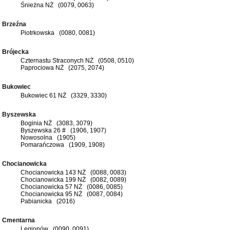
Śnieżna NŻ (0079, 0063)
Brzeźna
Piotrkowska (0080, 0081)
Brójecka
Czternastu Straconych NŻ (0508, 0510)
Paprociowa NŻ (2075, 2074)
Bukowiec
Bukowiec 61 NŻ (3329, 3330)
Byszewska
Boginia NŻ (3083, 3079)
Byszewska 26 # (1906, 1907)
Nowosolna (1905)
Pomarańczowa (1909, 1908)
Chocianowicka
Chocianowicka 143 NŻ (0088, 0083)
Chocianowicka 199 NŻ (0082, 0089)
Chocianowicka 57 NŻ (0086, 0085)
Chocianowicka 95 NŻ (0087, 0084)
Pabianicka (2016)
Cmentarna
Legionów (0090, 0091)