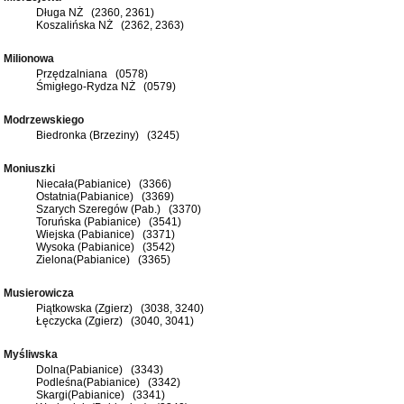
Długa NŻ (2360, 2361)
Koszalińska NŻ (2362, 2363)
Milionowa
Przędzalniana (0578)
Śmigłego-Rydza NŻ (0579)
Modrzewskiego
Biedronka (Brzeziny) (3245)
Moniuszki
Niecała(Pabianice) (3366)
Ostatnia(Pabianice) (3369)
Szarych Szeregów (Pab.) (3370)
Toruńska (Pabianice) (3541)
Wiejska (Pabianice) (3371)
Wysoka (Pabianice) (3542)
Zielona(Pabianice) (3365)
Musierowicza
Piątkowska (Zgierz) (3038, 3240)
Łęczycka (Zgierz) (3040, 3041)
Myśliwska
Dolna(Pabianice) (3343)
Podleśna(Pabianice) (3342)
Skargi(Pabianice) (3341)