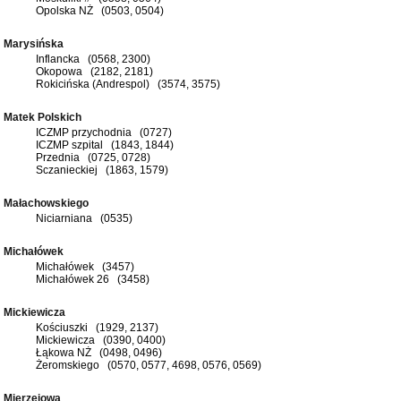
Opolska NŻ (0503, 0504)
Marysińska
Inflancka (0568, 2300)
Okopowa (2182, 2181)
Rokicińska (Andrespol) (3574, 3575)
Matek Polskich
ICZMP przychodnia (0727)
ICZMP szpital (1843, 1844)
Przednia (0725, 0728)
Sczanieckiej (1863, 1579)
Małachowskiego
Niciarniana (0535)
Michałówek
Michałówek (3457)
Michałówek 26 (3458)
Mickiewicza
Kościuszki (1929, 2137)
Mickiewicza (0390, 0400)
Łąkowa NŻ (0498, 0496)
Żeromskiego (0570, 0577, 4698, 0576, 0569)
Mierzejowa