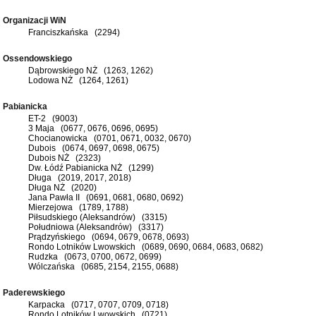
Organizacji WiN
Franciszkańska (2294)
Ossendowskiego
Dąbrowskiego NŻ (1263, 1262)
Lodowa NŻ (1264, 1261)
Pabianicka
ET-2 (9003)
3 Maja (0677, 0676, 0696, 0695)
Chocianowicka (0701, 0671, 0032, 0670)
Dubois (0674, 0697, 0698, 0675)
Dubois NŻ (2323)
Dw. Łódź Pabianicka NŻ (1299)
Długa (2019, 2017, 2018)
Długa NŻ (2020)
Jana Pawła II (0691, 0681, 0680, 0692)
Mierzejowa (1789, 1788)
Piłsudskiego (Aleksandrów) (3315)
Południowa (Aleksandrów) (3317)
Prądzyńskiego (0694, 0679, 0678, 0693)
Rondo Lotników Lwowskich (0689, 0690, 0684, 0683, 0682)
Rudzka (0673, 0700, 0672, 0699)
Wólczańska (0685, 2154, 2155, 0688)
Paderewskiego
Karpacka (0717, 0707, 0709, 0718)
Rondo Lotników Lwowskich (0721)