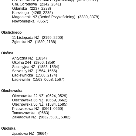
Cm. Ogrodowa (2342, 2341)
Gdańska (2237, 2238)
Karskiego (4265, 2235)
Magdalenki NŻ (Bedoń Przykościelny) (3380, 3379)
Nowomiejska (0657)
Okulickiego
11 Listopada NŻ (2199, 2200)
Zgierska NŻ (1880, 2188)
Okólna
Antyczna NŻ (1834)
Okólna 244 (1860, 1859)
Secesyjna NŻ (1853, 1854)
Serwituty NŻ (1564, 1566)
Łagiewnicka (1568, 2174)
Łagiewniki (1563, 0658, 1567)
Olechowska
Olechowska 22 NŻ (0524, 0529)
Olechowska 36 NŻ (0659, 0662)
Olechowska 56 NŻ (1584, 1585)
Przewozowa NŻ (0661, 0660)
Tomaszowska (0663)
Zakładowa NŻ (5832, 5381, 5382)
Opolska
Zjazdowa NŻ (0664)