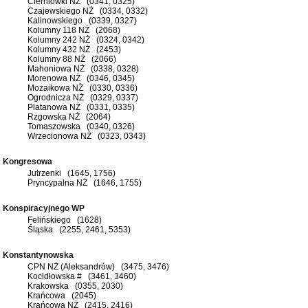
Cierniówki NŻ (0341, 0325)
Czajewskiego NŻ (0334, 0332)
Kalinowskiego (0339, 0327)
Kolumny 118 NŻ (2068)
Kolumny 242 NŻ (0324, 0342)
Kolumny 432 NŻ (2453)
Kolumny 88 NŻ (2066)
Mahoniowa NŻ (0338, 0328)
Morenowa NŻ (0346, 0345)
Mozaikowa NŻ (0330, 0336)
Ogrodnicza NŻ (0329, 0337)
Platanowa NŻ (0331, 0335)
Rzgowska NŻ (2064)
Tomaszowska (0340, 0326)
Wrzecionowa NŻ (0323, 0343)
Kongresowa
Jutrzenki (1645, 1756)
Pryncypalna NŻ (1646, 1755)
Konspiracyjnego WP
Felińskiego (1628)
Śląska (2255, 2461, 5353)
Konstantynowska
CPN NŻ (Aleksandrów) (3475, 3476)
Kocidłowska # (3461, 3460)
Krakowska (0355, 2030)
Krańcowa (2045)
Krańcowa NŻ (2415, 2416)