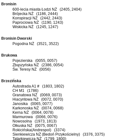
Bronisin
600-lecia miasta Łodzi NŻ (2405, 2404)
Brójecka NŻ (1186, 2444)
Konspiracji NŻ (2442, 2443)
Paprociowa NŻ (1190, 1243)
Wiskicka NŻ (1245, 1247)
Bronisin Dworski
Pogodna NŻ (3521, 3522)
Brukowa
Pojezierska (0055, 0057)
Zbąszyńska NŻ (2386, 0054)
Św. Teresy NŻ (0056)
Brzezińska
Autostrada A1 # (1803, 1802)
CH M1 (1786)
Granatowa NŻ (0069, 0073)
Hiacyntowa NŻ (0072, 0070)
Janosika (0065, 0077)
Karkonoska NŻ (0074, 0068)
Kerna NŻ (0064, 0078)
Marmurowa (0066, 0076)
Nowosolna (1973, 1813)
Olkuska NŻ (0075, 0067)
Rokicińska(Andrespol) (3374)
Sienkiewicza NŻ (Bedoń Przykościelny) (3376, 3375)
Tatarkiewicza NŻ (1799, 1800)