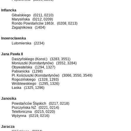
Inflancka
Gibalskiego (0211, 0210)
Marysińska (0212, 0209)
Rondo Powstańców 1863r. (0208, 0213)
Zagajnikowa (1404)
Inowrocławska
Lutomierska (2234)
Jana Pawła II
Daszyńskiego (Konst.) (3283, 3551)
Moniuszki (Konstantynów) (3552, 3284)
Obywatelska (1294, 1327)
Pabianicka (1298)
Pl. Kościuszki (Konstantynów) (3066, 3550, 3549)
Rogozińskiego (1328, 1293)
Wróblewskiego (1295, 1326)
Łaska (1325, 1296)
Janosika
Powstańców Śląskich (0217, 0218)
Pszczyńska NŻ (0221, 0214)
Telefoniczna (0215, 0220)
Wyżynna (0219, 0216)
Jaracza