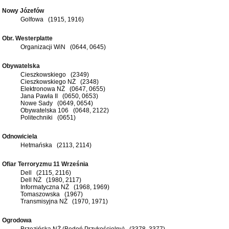
Nowy Józefów
Golfowa (1915, 1916)
Obr. Westerplatte
Organizacji WiN (0644, 0645)
Obywatelska
Cieszkowskiego (2349)
Cieszkowskiego NŻ (2348)
Elektronowa NŻ (0647, 0655)
Jana Pawła II (0650, 0653)
Nowe Sady (0649, 0654)
Obywatelska 106 (0648, 2122)
Politechniki (0651)
Odnowiciela
Hetmańska (2113, 2114)
Ofiar Terroryzmu 11 Września
Dell (2115, 2116)
Dell NŻ (1980, 2117)
Informatyczna NŻ (1968, 1969)
Tomaszowska (1967)
Transmisyjna NŻ (1970, 1971)
Ogrodowa
Brzezińska NŻ (Bedoń Przykościelny) (3378, 3377)