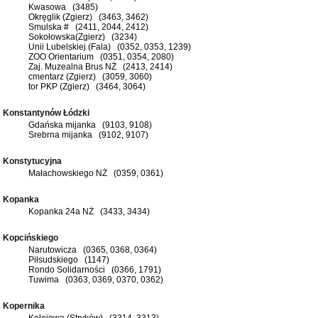
Kwasowa (3485)
Okręglik (Zgierz) (3463, 3462)
Smulska # (2411, 2044, 2412)
Sokołowska(Zgierz) (3234)
Unii Lubelskiej (Fala) (0352, 0353, 1239)
ZOO Orientarium (0351, 0354, 2080)
Zaj. Muzealna Brus NŻ (2413, 2414)
cmentarz (Zgierz) (3059, 3060)
tor PKP (Zgierz) (3464, 3064)
Konstantynów Łódzki
Gdańska mijanka (9103, 9108)
Srebrna mijanka (9102, 9107)
Konstytucyjna
Małachowskiego NŻ (0359, 0361)
Kopanka
Kopanka 24a NŻ (3433, 3434)
Kopcińskiego
Narutowicza (0365, 0368, 0364)
Piłsudskiego (1147)
Rondo Solidarności (0366, 1791)
Tuwima (0363, 0369, 0370, 0362)
Kopernika
Kolejowa (Stryków) (3314, 3313)