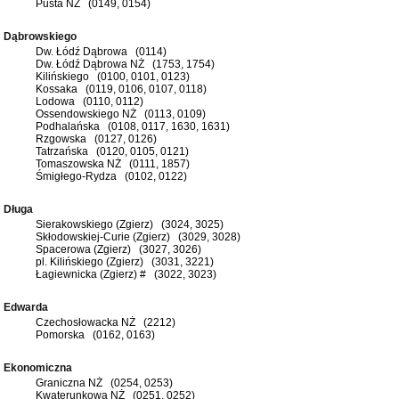
Pusta NŻ (0149, 0154)
Dąbrowskiego
Dw. Łódź Dąbrowa (0114)
Dw. Łódź Dąbrowa NŻ (1753, 1754)
Kilińskiego (0100, 0101, 0123)
Kossaka (0119, 0106, 0107, 0118)
Lodowa (0110, 0112)
Ossendowskiego NŻ (0113, 0109)
Podhalańska (0108, 0117, 1630, 1631)
Rzgowska (0127, 0126)
Tatrzańska (0120, 0105, 0121)
Tomaszowska NŻ (0111, 1857)
Śmigłego-Rydza (0102, 0122)
Długa
Sierakowskiego (Zgierz) (3024, 3025)
Skłodowskiej-Curie (Zgierz) (3029, 3028)
Spacerowa (Zgierz) (3027, 3026)
pl. Kilińskiego (Zgierz) (3031, 3221)
Łagiewnicka (Zgierz) # (3022, 3023)
Edwarda
Czechosłowacka NŻ (2212)
Pomorska (0162, 0163)
Ekonomiczna
Graniczna NŻ (0254, 0253)
Kwaterunkowa NŻ (0251, 0252)