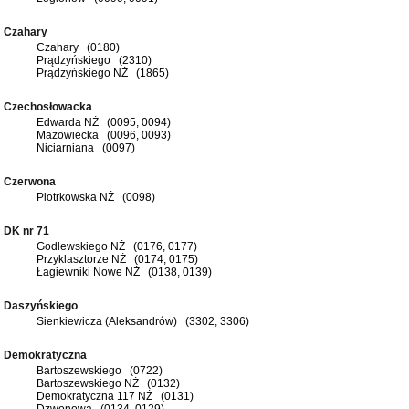
Czahary
Czahary (0180)
Prądzyńskiego (2310)
Prądzyńskiego NŻ (1865)
Czechosłowacka
Edwarda NŻ (0095, 0094)
Mazowiecka (0096, 0093)
Niciarniana (0097)
Czerwona
Piotrkowska NŻ (0098)
DK nr 71
Godlewskiego NŻ (0176, 0177)
Przyklasztorze NŻ (0174, 0175)
Łagiewniki Nowe NŻ (0138, 0139)
Daszyńskiego
Sienkiewicza (Aleksandrów) (3302, 3306)
Demokratyczna
Bartoszewskiego (0722)
Bartoszewskiego NŻ (0132)
Demokratyczna 117 NŻ (0131)
Dzwonowa (0134, 0129)