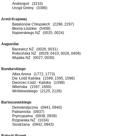
Andrespol (3233)
Urząd Gminy (3386)
Armii Krajowej
Batalionów Chłopskich (2296, 2297)
Błonia Łódzkie (5408)
Napierskiego NŻ (0025, 0024)
Augustów
Bacewicz NŻ (0026, 0031)
Rokicińska NŻ (0029, 0410, 0028, 0409)
Wujaka NŻ (0027, 0030)
Bandurskiego
Atlas Arena (1772, 1773)
Dw. Łódź Kaliska (1599, 1595, 1596)
Dworzec Łódź - Kaliska (1598)
Wileńska (1597, 1600)
Wróblewskiego (2125, 2126)
Bartoszewskiego
Demokratyczna (0941, 0940)
Pabianicka (0937)
Pryncypalna (0938, 0939)
Rzgowska NŻ (1034)
Siostrzana (0942, 0943)
Bałucki Rynek