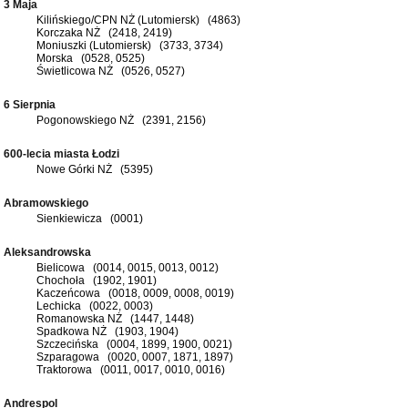
3 Maja
Kilińskiego/CPN NŻ (Lutomiersk) (4863)
Korczaka NŻ (2418, 2419)
Moniuszki (Lutomiersk) (3733, 3734)
Morska (0528, 0525)
Świetlicowa NŻ (0526, 0527)
6 Sierpnia
Pogonowskiego NŻ (2391, 2156)
600-lecia miasta Łodzi
Nowe Górki NŻ (5395)
Abramowskiego
Sienkiewicza (0001)
Aleksandrowska
Bielicowa (0014, 0015, 0013, 0012)
Chochoła (1902, 1901)
Kaczeńcowa (0018, 0009, 0008, 0019)
Lechicka (0022, 0003)
Romanowska NŻ (1447, 1448)
Spadkowa NŻ (1903, 1904)
Szczecińska (0004, 1899, 1900, 0021)
Szparagowa (0020, 0007, 1871, 1897)
Traktorowa (0011, 0017, 0010, 0016)
Andrespol