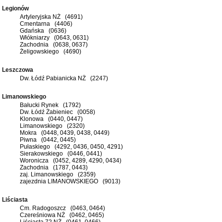
Legionów
Artyleryjska NŻ (4691)
Cmentarna (4406)
Gdańska (0636)
Włókniarzy (0643, 0631)
Zachodnia (0638, 0637)
Żeligowskiego (4690)
Leszczowa
Dw. Łódź Pabianicka NŻ (2247)
Limanowskiego
Bałucki Rynek (1792)
Dw. Łódź Żabieniec (0058)
Klonowa (0440, 0447)
Limanowskiego (2320)
Mokra (0448, 0439, 0438, 0449)
Piwna (0442, 0445)
Pułaskiego (4292, 0436, 0450, 4291)
Sierakowskiego (0446, 0441)
Woronicza (0452, 4289, 4290, 0434)
Zachodnia (1787, 0443)
zaj. Limanowskiego (2359)
zajezdnia LIMANOWSKIEGO (9013)
Liściasta
Cm. Radogoszcz (0463, 0464)
Czereśniowa NŻ (0462, 0465)
Liściasta 72 NŻ (0461, 0466)