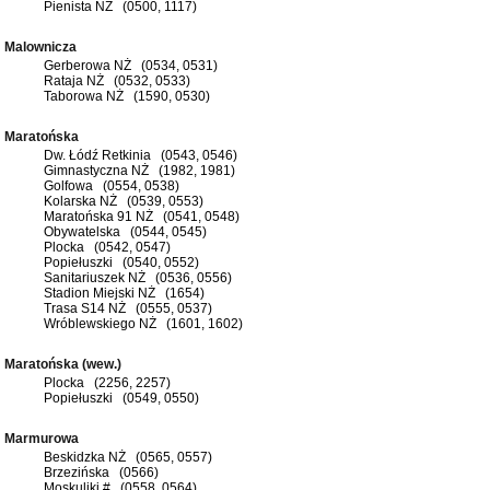
Pienista NŻ (0500, 1117)
Malownicza
Gerberowa NŻ (0534, 0531)
Rataja NŻ (0532, 0533)
Taborowa NŻ (1590, 0530)
Maratońska
Dw. Łódź Retkinia (0543, 0546)
Gimnastyczna NŻ (1982, 1981)
Golfowa (0554, 0538)
Kolarska NŻ (0539, 0553)
Maratońska 91 NŻ (0541, 0548)
Obywatelska (0544, 0545)
Plocka (0542, 0547)
Popiełuszki (0540, 0552)
Sanitariuszek NŻ (0536, 0556)
Stadion Miejski NŻ (1654)
Trasa S14 NŻ (0555, 0537)
Wróblewskiego NŻ (1601, 1602)
Maratońska (wew.)
Plocka (2256, 2257)
Popiełuszki (0549, 0550)
Marmurowa
Beskidzka NŻ (0565, 0557)
Brzezińska (0566)
Moskuliki # (0558, 0564)