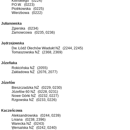
Kilińskiego (0224)
P.O.W. (0223)
Piotrkowska (0225)
Wierzbowa (0222)
Julianowska
Zgierska (0234)
Żarnowcowa (0235, 0236)
Jędrzejowska
Dw. Łódź Olechów Wiadukt NŻ (2244, 2245)
Tomaszowska NŻ (2368, 2369)
Józefiaka
Rokicińska NŻ (2055)
Zakładowa NŻ (2076, 2077)
Józefów
Bieszczadzka NŻ (0229, 0230)
Józefów 60 NŻ (0228, 0231)
Nowe Górki NŻ (0232, 0227)
Rzgowska NŻ (0233, 0226)
Kaczeńcowa
Aleksandrowska (0244, 0239)
Lniana (0238, 2396)
Warecka NŻ (0243)
Wersalska NŻ (0242, 0240)