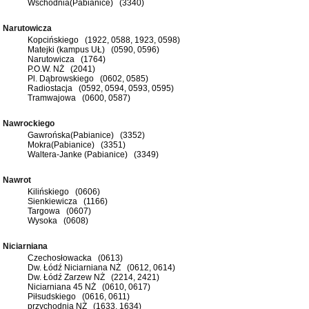
Wschodnia(Pabianice) (3340)
Narutowicza
Kopcińskiego (1922, 0588, 1923, 0598)
Matejki (kampus UŁ) (0590, 0596)
Narutowicza (1764)
P.O.W. NŻ (2041)
Pl. Dąbrowskiego (0602, 0585)
Radiostacja (0592, 0594, 0593, 0595)
Tramwajowa (0600, 0587)
Nawrockiego
Gawrońska(Pabianice) (3352)
Mokra(Pabianice) (3351)
Waltera-Janke (Pabianice) (3349)
Nawrot
Kilińskiego (0606)
Sienkiewicza (1166)
Targowa (0607)
Wysoka (0608)
Niciarniana
Czechosłowacka (0613)
Dw. Łódź Niciarniana NŻ (0612, 0614)
Dw. Łódź Zarzew NŻ (2214, 2421)
Niciarniana 45 NŻ (0610, 0617)
Piłsudskiego (0616, 0611)
przychodnia NŻ (1633, 1634)