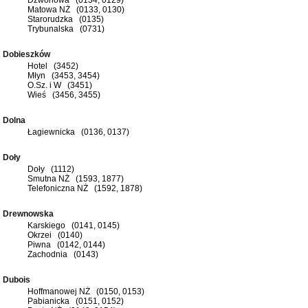
Matowa NŻ (0133, 0130)
Starorudzka (0135)
Trybunalska (0731)
Dobieszków
Hotel (3452)
Młyn (3453, 3454)
O.Sz. i W (3451)
Wieś (3456, 3455)
Dolna
Łagiewnicka (0136, 0137)
Doły
Doły (1112)
Smutna NŻ (1593, 1877)
Telefoniczna NŻ (1592, 1878)
Drewnowska
Karskiego (0141, 0145)
Okrzei (0140)
Piwna (0142, 0144)
Zachodnia (0143)
Dubois
Hoffmanowej NŻ (0150, 0153)
Pabianicka (0151, 0152)