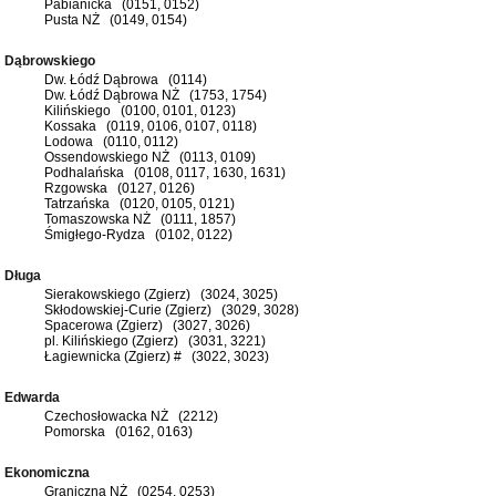
Pabianicka (0151, 0152)
Pusta NŻ (0149, 0154)
Dąbrowskiego
Dw. Łódź Dąbrowa (0114)
Dw. Łódź Dąbrowa NŻ (1753, 1754)
Kilińskiego (0100, 0101, 0123)
Kossaka (0119, 0106, 0107, 0118)
Lodowa (0110, 0112)
Ossendowskiego NŻ (0113, 0109)
Podhalańska (0108, 0117, 1630, 1631)
Rzgowska (0127, 0126)
Tatrzańska (0120, 0105, 0121)
Tomaszowska NŻ (0111, 1857)
Śmigłego-Rydza (0102, 0122)
Długa
Sierakowskiego (Zgierz) (3024, 3025)
Skłodowskiej-Curie (Zgierz) (3029, 3028)
Spacerowa (Zgierz) (3027, 3026)
pl. Kilińskiego (Zgierz) (3031, 3221)
Łagiewnicka (Zgierz) # (3022, 3023)
Edwarda
Czechosłowacka NŻ (2212)
Pomorska (0162, 0163)
Ekonomiczna
Graniczna NŻ (0254, 0253)