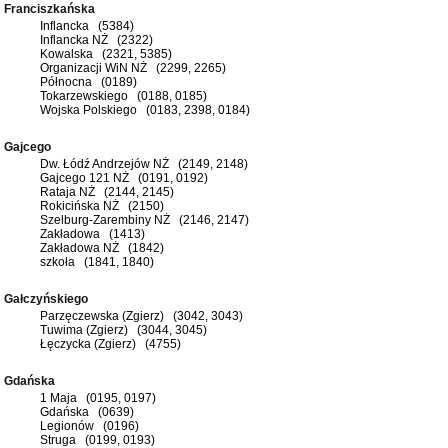
Franciszkańska
Inflancka (5384)
Inflancka NŻ (2322)
Kowalska (2321, 5385)
Organizacji WiN NŻ (2299, 2265)
Północna (0189)
Tokarzewskiego (0188, 0185)
Wojska Polskiego (0183, 2398, 0184)
Gajcego
Dw. Łódź Andrzejów NŻ (2149, 2148)
Gajcego 121 NŻ (0191, 0192)
Rataja NŻ (2144, 2145)
Rokicińska NŻ (2150)
Szelburg-Zarembiny NŻ (2146, 2147)
Zakładowa (1413)
Zakładowa NŻ (1842)
szkoła (1841, 1840)
Gałczyńskiego
Parzęczewska (Zgierz) (3042, 3043)
Tuwima (Zgierz) (3044, 3045)
Łęczycka (Zgierz) (4755)
Gdańska
1 Maja (0195, 0197)
Gdańska (0639)
Legionów (0196)
Struga (0199, 0193)