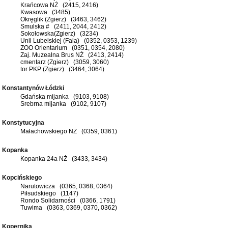
Krańcowa NŻ (2415, 2416)
Kwasowa (3485)
Okręglik (Zgierz) (3463, 3462)
Smulska # (2411, 2044, 2412)
Sokołowska(Zgierz) (3234)
Unii Lubelskiej (Fala) (0352, 0353, 1239)
ZOO Orientarium (0351, 0354, 2080)
Zaj. Muzealna Brus NŻ (2413, 2414)
cmentarz (Zgierz) (3059, 3060)
tor PKP (Zgierz) (3464, 3064)
Konstantynów Łódzki
Gdańska mijanka (9103, 9108)
Srebrna mijanka (9102, 9107)
Konstytucyjna
Małachowskiego NŻ (0359, 0361)
Kopanka
Kopanka 24a NŻ (3433, 3434)
Kopcińskiego
Narutowicza (0365, 0368, 0364)
Piłsudskiego (1147)
Rondo Solidarności (0366, 1791)
Tuwima (0363, 0369, 0370, 0362)
Kopernika