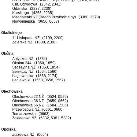
Cm. Ogrodowa (2342, 2341)
Gdańska (2237, 2238)
Karskiego (4265, 2235)
Magdalenki NŻ (Bedoń Przykościelny) (3380, 3379)
Nowomiejska (0656, 0657)
Okulickiego
11 Listopada NŻ (2199, 2200)
Zgierska NŻ (1880, 2188)
Okólna
Antyczna NŻ (1834)
Okólna 244 (1860, 1859)
Secesyjna NŻ (1853, 1854)
Serwituty NŻ (1564, 1566)
Łagiewnicka (1568, 2174)
Łagiewniki (1563, 0658, 1567)
Olechowska
Olechowska 22 NŻ (0524, 0529)
Olechowska 36 NŻ (0659, 0662)
Olechowska 56 NŻ (1584, 1585)
Przewozowa NŻ (0661, 0660)
Tomaszowska (0663)
Zakładowa NŻ (5832, 5381, 5382)
Opolska
Zjazdowa NŻ (0664)