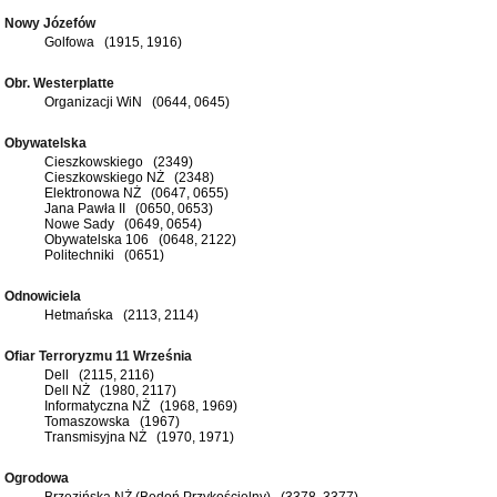
Nowy Józefów
Golfowa (1915, 1916)
Obr. Westerplatte
Organizacji WiN (0644, 0645)
Obywatelska
Cieszkowskiego (2349)
Cieszkowskiego NŻ (2348)
Elektronowa NŻ (0647, 0655)
Jana Pawła II (0650, 0653)
Nowe Sady (0649, 0654)
Obywatelska 106 (0648, 2122)
Politechniki (0651)
Odnowiciela
Hetmańska (2113, 2114)
Ofiar Terroryzmu 11 Września
Dell (2115, 2116)
Dell NŻ (1980, 2117)
Informatyczna NŻ (1968, 1969)
Tomaszowska (1967)
Transmisyjna NŻ (1970, 1971)
Ogrodowa
Brzezińska NŻ (Bedoń Przykościelny) (3378, 3377)