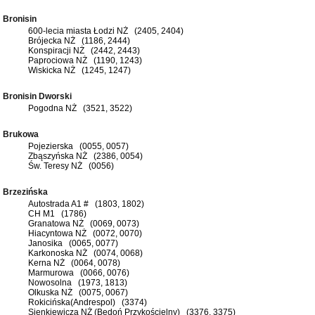
Bronisin
600-lecia miasta Łodzi NŻ (2405, 2404)
Brójecka NŻ (1186, 2444)
Konspiracji NŻ (2442, 2443)
Paprociowa NŻ (1190, 1243)
Wiskicka NŻ (1245, 1247)
Bronisin Dworski
Pogodna NŻ (3521, 3522)
Brukowa
Pojezierska (0055, 0057)
Zbąszyńska NŻ (2386, 0054)
Św. Teresy NŻ (0056)
Brzezińska
Autostrada A1 # (1803, 1802)
CH M1 (1786)
Granatowa NŻ (0069, 0073)
Hiacyntowa NŻ (0072, 0070)
Janosika (0065, 0077)
Karkonoska NŻ (0074, 0068)
Kerna NŻ (0064, 0078)
Marmurowa (0066, 0076)
Nowosolna (1973, 1813)
Olkuska NŻ (0075, 0067)
Rokicińska(Andrespol) (3374)
Sienkiewicza NŻ (Bedoń Przykościelny) (3376, 3375)