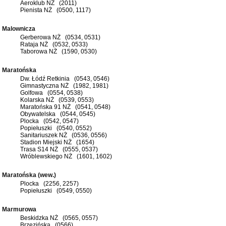
Aeroklub NŻ (2011)
Pienista NŻ (0500, 1117)
Malownicza
Gerberowa NŻ (0534, 0531)
Rataja NŻ (0532, 0533)
Taborowa NŻ (1590, 0530)
Maratońska
Dw. Łódź Retkinia (0543, 0546)
Gimnastyczna NŻ (1982, 1981)
Golfowa (0554, 0538)
Kolarska NŻ (0539, 0553)
Maratońska 91 NŻ (0541, 0548)
Obywatelska (0544, 0545)
Plocka (0542, 0547)
Popiełuszki (0540, 0552)
Sanitariuszek NŻ (0536, 0556)
Stadion Miejski NŻ (1654)
Trasa S14 NŻ (0555, 0537)
Wróblewskiego NŻ (1601, 1602)
Maratońska (wew.)
Plocka (2256, 2257)
Popiełuszki (0549, 0550)
Marmurowa
Beskidzka NŻ (0565, 0557)
Brzezińska (0566)