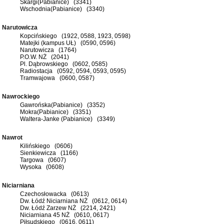
Skargi(Pabianice) (3341)
Wschodnia(Pabianice) (3340)
Narutowicza
Kopcińskiego (1922, 0588, 1923, 0598)
Matejki (kampus UŁ) (0590, 0596)
Narutowicza (1764)
P.O.W. NŻ (2041)
Pl. Dąbrowskiego (0602, 0585)
Radiostacja (0592, 0594, 0593, 0595)
Tramwajowa (0600, 0587)
Nawrockiego
Gawrońska(Pabianice) (3352)
Mokra(Pabianice) (3351)
Waltera-Janke (Pabianice) (3349)
Nawrot
Kilińskiego (0606)
Sienkiewicza (1166)
Targowa (0607)
Wysoka (0608)
Niciarniana
Czechosłowacka (0613)
Dw. Łódź Niciarniana NŻ (0612, 0614)
Dw. Łódź Zarzew NŻ (2214, 2421)
Niciarniana 45 NŻ (0610, 0617)
Piłsudskiego (0616, 0611)