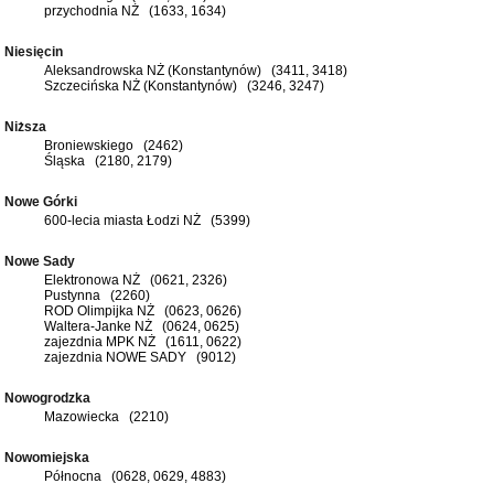
przychodnia NŻ (1633, 1634)
Niesięcin
Aleksandrowska NŻ (Konstantynów) (3411, 3418)
Szczecińska NŻ (Konstantynów) (3246, 3247)
Niższa
Broniewskiego (2462)
Śląska (2180, 2179)
Nowe Górki
600-lecia miasta Łodzi NŻ (5399)
Nowe Sady
Elektronowa NŻ (0621, 2326)
Pustynna (2260)
ROD Olimpijka NŻ (0623, 0626)
Waltera-Janke NŻ (0624, 0625)
zajezdnia MPK NŻ (1611, 0622)
zajezdnia NOWE SADY (9012)
Nowogrodzka
Mazowiecka (2210)
Nowomiejska
Północna (0628, 0629, 4883)