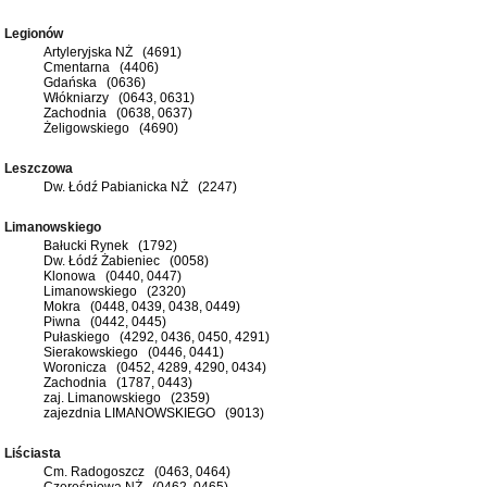
Legionów
Artyleryjska NŻ (4691)
Cmentarna (4406)
Gdańska (0636)
Włókniarzy (0643, 0631)
Zachodnia (0638, 0637)
Żeligowskiego (4690)
Leszczowa
Dw. Łódź Pabianicka NŻ (2247)
Limanowskiego
Bałucki Rynek (1792)
Dw. Łódź Żabieniec (0058)
Klonowa (0440, 0447)
Limanowskiego (2320)
Mokra (0448, 0439, 0438, 0449)
Piwna (0442, 0445)
Pułaskiego (4292, 0436, 0450, 4291)
Sierakowskiego (0446, 0441)
Woronicza (0452, 4289, 4290, 0434)
Zachodnia (1787, 0443)
zaj. Limanowskiego (2359)
zajezdnia LIMANOWSKIEGO (9013)
Liściasta
Cm. Radogoszcz (0463, 0464)
Czereśniowa NŻ (0462, 0465)