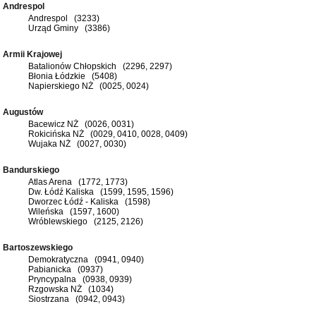
Andrespol
Andrespol (3233)
Urząd Gminy (3386)
Armii Krajowej
Batalionów Chłopskich (2296, 2297)
Błonia Łódzkie (5408)
Napierskiego NŻ (0025, 0024)
Augustów
Bacewicz NŻ (0026, 0031)
Rokicińska NŻ (0029, 0410, 0028, 0409)
Wujaka NŻ (0027, 0030)
Bandurskiego
Atlas Arena (1772, 1773)
Dw. Łódź Kaliska (1599, 1595, 1596)
Dworzec Łódź - Kaliska (1598)
Wileńska (1597, 1600)
Wróblewskiego (2125, 2126)
Bartoszewskiego
Demokratyczna (0941, 0940)
Pabianicka (0937)
Pryncypalna (0938, 0939)
Rzgowska NŻ (1034)
Siostrzana (0942, 0943)