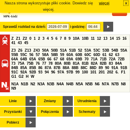
Nasza strona wykorzystuje pliki cookie. Dowiedz się
więcej
x
#
więcej.
Sprawdź rozkład na dzień:
i godzinę:
Z
Z1
Z2
0
1
2
3
4
5
6
7
8
9
10A
10B
11
12
13
14
15
16
41
43
45
Z3
Z6
Z13
Z43
50A
50B
51A
51B
52
53A
53C
53B
54B
55A
55B
55C
56
57
58A
58B
59
60A
60B
60C
60D
61
62
63
64A
64B
65A
65B
66
67
68
69A
69B
70
71A
71B
72A
72B
73
75A
75B
76
77
78
80A
80B
81A
81B
82A
82B
83
84A
84B
85A
85B
86
87A
87B
88A
88B
88C
88D
89
90
91A
91B
91C
92A
92B
93
94
96
97A
97B
99
100
101
201
202
6.
F1
G1
G2
H
W
N1A
N1B
N2
N3A
N3B
N4A
N4B
N5A
N5B
N6
N7A
N7B
N8
N9
Linie
Zmiany
Utrudnienia
Przystanki
Połączenia
Schematy
Pobierz