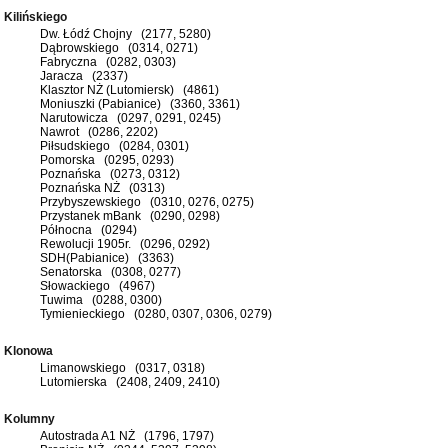
Kilińskiego
Dw. Łódź Chojny (2177, 5280)
Dąbrowskiego (0314, 0271)
Fabryczna (0282, 0303)
Jaracza (2337)
Klasztor NŻ (Lutomiersk) (4861)
Moniuszki (Pabianice) (3360, 3361)
Narutowicza (0297, 0291, 0245)
Nawrot (0286, 2202)
Piłsudskiego (0284, 0301)
Pomorska (0295, 0293)
Poznańska (0273, 0312)
Poznańska NŻ (0313)
Przybyszewskiego (0310, 0276, 0275)
Przystanek mBank (0290, 0298)
Północna (0294)
Rewolucji 1905r. (0296, 0292)
SDH(Pabianice) (3363)
Senatorska (0308, 0277)
Słowackiego (4967)
Tuwima (0288, 0300)
Tymienieckiego (0280, 0307, 0306, 0279)
Klonowa
Limanowskiego (0317, 0318)
Lutomierska (2408, 2409, 2410)
Kolumny
Autostrada A1 NŻ (1796, 1797)