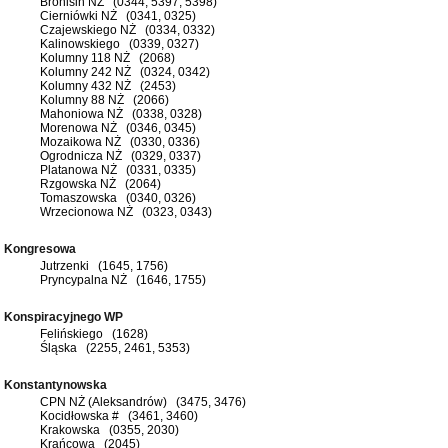
Bronisin NŻ (0344, 5397, 5398)
Cierniówki NŻ (0341, 0325)
Czajewskiego NŻ (0334, 0332)
Kalinowskiego (0339, 0327)
Kolumny 118 NŻ (2068)
Kolumny 242 NŻ (0324, 0342)
Kolumny 432 NŻ (2453)
Kolumny 88 NŻ (2066)
Mahoniowa NŻ (0338, 0328)
Morenowa NŻ (0346, 0345)
Mozaikowa NŻ (0330, 0336)
Ogrodnicza NŻ (0329, 0337)
Platanowa NŻ (0331, 0335)
Rzgowska NŻ (2064)
Tomaszowska (0340, 0326)
Wrzecionowa NŻ (0323, 0343)
Kongresowa
Jutrzenki (1645, 1756)
Pryncypalna NŻ (1646, 1755)
Konspiracyjnego WP
Felińskiego (1628)
Śląska (2255, 2461, 5353)
Konstantynowska
CPN NŻ (Aleksandrów) (3475, 3476)
Kocidłowska # (3461, 3460)
Krakowska (0355, 2030)
Krańcowa (2045)