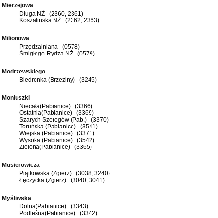
Mierzejowa
Długa NŻ (2360, 2361)
Koszalińska NŻ (2362, 2363)
Milionowa
Przędzalniana (0578)
Śmigłego-Rydza NŻ (0579)
Modrzewskiego
Biedronka (Brzeziny) (3245)
Moniuszki
Niecała(Pabianice) (3366)
Ostatnia(Pabianice) (3369)
Szarych Szeregów (Pab.) (3370)
Toruńska (Pabianice) (3541)
Wiejska (Pabianice) (3371)
Wysoka (Pabianice) (3542)
Zielona(Pabianice) (3365)
Musierowicza
Piątkowska (Zgierz) (3038, 3240)
Łęczycka (Zgierz) (3040, 3041)
Myśliwska
Dolna(Pabianice) (3343)
Podleśna(Pabianice) (3342)