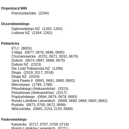
Organizacji WiN
Franciszkańska (2294)
Ossendowskiego
Dąbrowskiego NŻ (1263, 1262)
Lodowa NŻ (1264, 1261)
Pabianicka
ET-2 (9003)
3 Maja (0677, 0676, 0696, 0695)
Chocianowicka (0701, 0671, 0032, 0670)
Dubois (0674, 0697, 0698, 0675)
Dubois NŻ (2323)
Dw. Łódź Pabianicka NŻ (1299)
Długa (2019, 2017, 2018)
Długa NŻ (2020)
Jana Pawła II (0691, 0681, 0680, 0692)
Mierzejowa (1789, 1788)
Piłsudskiego (Aleksandrów) (3315)
Południowa (Aleksandrów) (3317)
Prądzyńskiego (0694, 0679, 0678, 0693)
Rondo Lotników Lwowskich (0689, 0690, 0684, 0683, 0682)
Rudzka (0673, 0700, 0672, 0699)
Wólczańska (0685, 2154, 2155, 0688)
Paderewskiego
Karpacka (0717, 0707, 0709, 0718)
Rondo Lotników Lwowskich (0721)