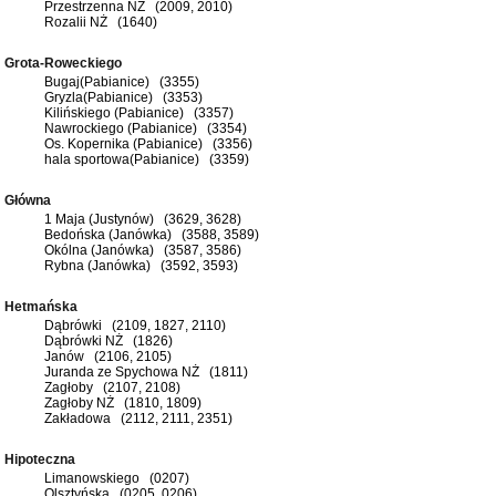
Przestrzenna NŻ (2009, 2010)
Rozalii NŻ (1640)
Grota-Roweckiego
Bugaj(Pabianice) (3355)
Gryzla(Pabianice) (3353)
Kilińskiego (Pabianice) (3357)
Nawrockiego (Pabianice) (3354)
Os. Kopernika (Pabianice) (3356)
hala sportowa(Pabianice) (3359)
Główna
1 Maja (Justynów) (3629, 3628)
Bedońska (Janówka) (3588, 3589)
Okólna (Janówka) (3587, 3586)
Rybna (Janówka) (3592, 3593)
Hetmańska
Dąbrówki (2109, 1827, 2110)
Dąbrówki NŻ (1826)
Janów (2106, 2105)
Juranda ze Spychowa NŻ (1811)
Zagłoby (2107, 2108)
Zagłoby NŻ (1810, 1809)
Zakładowa (2112, 2111, 2351)
Hipoteczna
Limanowskiego (0207)
Olsztyńska (0205, 0206)