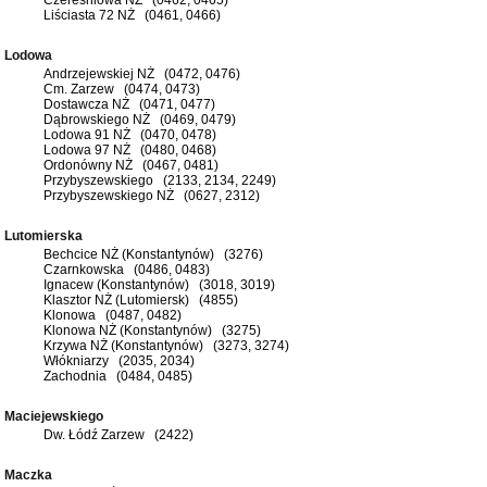
Liściasta 72 NŻ (0461, 0466)
Lodowa
Andrzejewskiej NŻ (0472, 0476)
Cm. Zarzew (0474, 0473)
Dostawcza NŻ (0471, 0477)
Dąbrowskiego NŻ (0469, 0479)
Lodowa 91 NŻ (0470, 0478)
Lodowa 97 NŻ (0480, 0468)
Ordonówny NŻ (0467, 0481)
Przybyszewskiego (2133, 2134, 2249)
Przybyszewskiego NŻ (0627, 2312)
Lutomierska
Bechcice NŻ (Konstantynów) (3276)
Czarnkowska (0486, 0483)
Ignacew (Konstantynów) (3018, 3019)
Klasztor NŻ (Lutomiersk) (4855)
Klonowa (0487, 0482)
Klonowa NŻ (Konstantynów) (3275)
Krzywa NŻ (Konstantynów) (3273, 3274)
Włókniarzy (2035, 2034)
Zachodnia (0484, 0485)
Maciejewskiego
Dw. Łódź Zarzew (2422)
Maczka