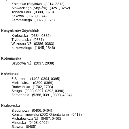
Kolejowa (Stryków) (3314, 3313)
Słowackiego (Stryków) (3251, 3252)
Tobaco Park (0380, 0373)
Łąkowa (0378, 0374)
Żeromskiego (0377, 0376)
Kosynierów Gdyńskich
Królewska (0384, 0385)
Trybunalska (0387)
Wczesna NŻ (0386, 0383)
Łazowskiego (1845, 1846)
Kotoniarska
Szybowa NŻ (2037, 2038)
Kościuszki
6 Sierpnia (1403, 0394, 0395)
Mickiewicza (0399, 0389)
Radwańska (1702, 1703)
Struga (0393, 0397, 0392, 0396)
Zamenhofa (5288, 0391, 0398, 4324)
Krakowska
Biegunowa (0406, 0404)
Konstantynowska (ZOO Orientarium) (0417)
Michałowicza NŻ (0407, 0403)
Minerska (0408, 0402)
Siewna (0405)