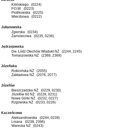
Kilińskiego (0224)
P.O.W. (0223)
Piotrkowska (0225)
Wierzbowa (0222)
Julianowska
Zgierska (0234)
Żarnowcowa (0235, 0236)
Jędrzejowska
Dw. Łódź Olechów Wiadukt NŻ (2244, 2245)
Tomaszowska NŻ (2368, 2369)
Józefiaka
Rokicińska NŻ (2055)
Zakładowa NŻ (2076, 2077)
Józefów
Bieszczadzka NŻ (0229, 0230)
Józefów 60 NŻ (0228, 0231)
Nowe Górki NŻ (0232, 0227)
Rzgowska NŻ (0233, 0226)
Kaczeńcowa
Aleksandrowska (0244, 0239)
Lniana (0238, 2396)
Warecka NŻ (0243)