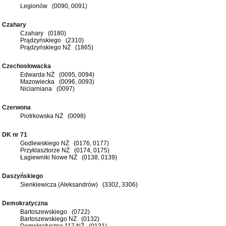
Legionów (0090, 0091)
Czahary
Czahary (0180)
Prądzyńskiego (2310)
Prądzyńskiego NŻ (1865)
Czechosłowacka
Edwarda NŻ (0095, 0094)
Mazowiecka (0096, 0093)
Niciarniana (0097)
Czerwona
Piotrkowska NŻ (0098)
DK nr 71
Godlewskiego NŻ (0176, 0177)
Przyklasztorze NŻ (0174, 0175)
Łagiewniki Nowe NŻ (0138, 0139)
Daszyńskiego
Sienkiewicza (Aleksandrów) (3302, 3306)
Demokratyczna
Bartoszewskiego (0722)
Bartoszewskiego NŻ (0132)
Demokratyczna 117 NŻ (0131)