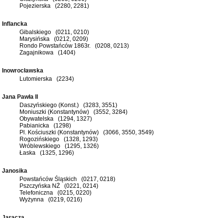
Pojezierska (2280, 2281)
Inflancka
Gibalskiego (0211, 0210)
Marysińska (0212, 0209)
Rondo Powstańców 1863r. (0208, 0213)
Zagajnikowa (1404)
Inowrocławska
Lutomierska (2234)
Jana Pawła II
Daszyńskiego (Konst.) (3283, 3551)
Moniuszki (Konstantynów) (3552, 3284)
Obywatelska (1294, 1327)
Pabianicka (1298)
Pl. Kościuszki (Konstantynów) (3066, 3550, 3549)
Rogozińskiego (1328, 1293)
Wróblewskiego (1295, 1326)
Łaska (1325, 1296)
Janosika
Powstańców Śląskich (0217, 0218)
Pszczyńska NŻ (0221, 0214)
Telefoniczna (0215, 0220)
Wyżynna (0219, 0216)
Jaracza