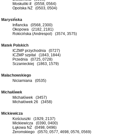
Moskuliki # (0558, 0564)
Opolska NŻ (0503, 0504)
Marysińska
Inflancka (0568, 2300)
Okopowa (2182, 2181)
Rokicińska (Andrespol) (3574, 3575)
Matek Polskich
ICZMP przychodnia (0727)
ICZMP szpital (1843, 1844)
Przednia (0725, 0728)
Sczanieckiej (1863, 1579)
Małachowskiego
Niciarniana (0535)
Michałówek
Michałówek (3457)
Michałówek 26 (3458)
Mickiewicza
Kościuszki (1929, 2137)
Mickiewicza (0390, 0400)
Łąkowa NŻ (0498, 0496)
Żeromskiego (0570, 0577, 4698, 0576, 0569)