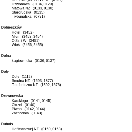
Dzwonowa (0134, 0129)
Matowa NŻ (0133, 0130)
Starorudzka (0135)
Trybunalska (0731)
Dobieszków
Hotel (3452)
Młyn (3453, 3454)
O.Sz. i W (3451)
Wieś (3456, 3455)
Dolna
Łagiewnicka (0136, 0137)
Doły
Doły (1112)
Smutna NŻ (1593, 1877)
Telefoniczna NŻ (1592, 1878)
Drewnowska
Karskiego (0141, 0145)
Okrzei (0140)
Piwna (0142, 0144)
Zachodnia (0143)
Dubois
Hoffmanowej NŻ (0150, 0153)